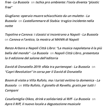
free - La Bussola
Ischia pro ambiente: l’isola diventa “plastic
on
free”
Giugliano: operaio muore schiacchiato da un muletto - La
Bussola
Castellammare di Stabia: tragico incidente nella
on
notte
Topolino e Canova: i classici si incontrano a Napoli - La Bussola
Canova e l’antico, la mostra al MANN di Napoli
on
Renzo Arbore a Napoli Città Libro: “La musica napoletana è la più
bella del mondo” - La Bussola
Napoli Città Libro, presentata
on
la II edizione del salone dell’editoria
David di Donatello 2019: sfida tra partenopei - La Bussola
on
“Capri-Revolution” in corsa per il David di Donatello
Boom di visite a Villa Rufolo, ma i turisti evitino la domenica - La
Bussola
Villa Rufolo, il gioiello di Ravello, gratis per tutti i
on
Campani
Casafamiglia Oikos, drink e solidarietà al Riff - La Bussola
on
Apre il Riff, il nuovo locale a degustazione musicale