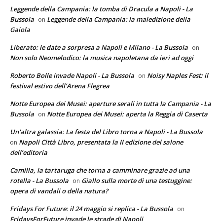
Leggende della Campania: la tomba di Dracula a Napoli - La
Bussola
Leggende della Campania: la maledizione della
on
Gaiola
Liberato: le date a sorpresa a Napoli e Milano - La Bussola
on
Non solo Neomelodico: la musica napoletana da ieri ad oggi
Roberto Bolle invade Napoli - La Bussola
Noisy Naples Fest: il
on
festival estivo dell’Arena Flegrea
Notte Europea dei Musei: aperture serali in tutta la Campania - La
Bussola
Notte Europea dei Musei: aperta la Reggia di Caserta
on
Un'altra galassia: La festa del Libro torna a Napoli - La Bussola
Napoli Città Libro, presentata la II edizione del salone
on
dell’editoria
Camilla, la tartaruga che torna a camminare grazie ad una
rotella - La Bussola
Giallo sulla morte di una testuggine:
on
opera di vandali o della natura?
Fridays For Future: il 24 maggio si replica - La Bussola
on
FridaysForFuture invade le strade di Napoli