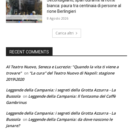
Secondigliano, spari durante la notte
bianca: paura tra centinaia di persone al
rione Berlingieri
8 Agosto 2026
Carica altri
RECENT COMMENTS
Al Teatro Nuovo, Seneca e Lucrezio: "Quando la vita ti viene a
trovare"
“La cura” del Teatro Nuovo di Napoli: stagione
on
2019\2020
Leggende della Campania: i segreti della Grotta Azzurra - La
Bussola
Leggende della Campania: Il fantasma del Caffè
on
Gambrinus
Leggende della Campania: i segreti della Grotta Azzurra - La
Bussola
Leggende della Campania: da dove nascono le
on
Janare?