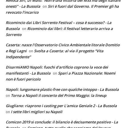
Revoca Siri, Di Maio:"Non è una vittoria del M5S ma degli italiani
onesti" - La Bussola
Siri è fuori dal Governo. Il Premier gli ha
on
revocato l’incarico
Ricomincio dai Libri Sorrento Festival – cosa è successo? - La
Bussola
Ricomincio dai libri: il festival letterario arriva a
on
Sorrento
Caserta: nasce l'Osservatorio Civico Ambientale litorale Domitio
e Regi Lagni
Svolta a Caserta: al via il progetto “Vita
on
Indipendente”
DisarmiAMO Napoli: fuochi d'artificio coprono la voce dei
manifestanti - La Bussola
Spari a Piazza Nazionale: Noemi
on
non è fuori pericolo
Napoli: lungomare plastic-free con qualche intoppo - La Bussola
Torna a Napoli il concerto del Primo Maggio: la lineup
on
Giugliano: riaprono i casting per L'amica Geniale 2 - La Bussola
I sette libri migliori su Napoli
on
Comicon 2019 si conclude: il bilancio è decisamente positivo - La
Bussola
Comicon, tutto quello che sappiamo del “nuovo