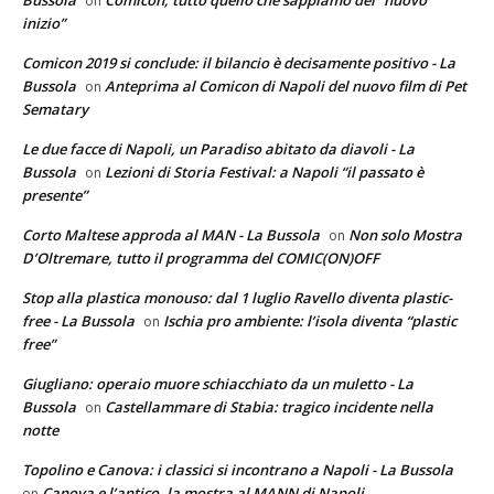
on
inizio”
Comicon 2019 si conclude: il bilancio è decisamente positivo - La
Bussola
Anteprima al Comicon di Napoli del nuovo film di Pet
on
Sematary
Le due facce di Napoli, un Paradiso abitato da diavoli - La
Bussola
Lezioni di Storia Festival: a Napoli “il passato è
on
presente”
Corto Maltese approda al MAN - La Bussola
Non solo Mostra
on
D’Oltremare, tutto il programma del COMIC(ON)OFF
Stop alla plastica monouso: dal 1 luglio Ravello diventa plastic-
free - La Bussola
Ischia pro ambiente: l’isola diventa “plastic
on
free”
Giugliano: operaio muore schiacchiato da un muletto - La
Bussola
Castellammare di Stabia: tragico incidente nella
on
notte
Topolino e Canova: i classici si incontrano a Napoli - La Bussola
Canova e l’antico, la mostra al MANN di Napoli
on