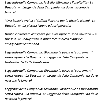
Leggende della Campania: la Bella 'Mbriana e l'ospitalità - La
Bussola
Leggende della Campania: da dove nascono le
on
Janare?
"Ora basta": arriva al Giffoni il brano per la piccola Noemi - La
Bussola
La piccola Noemi è fuori pericolo!
on
Bimbo ricoverato d'urgenza per aver ingerito soda caustica - La
Bussola
Inaugurata la biblioteca “Chicco d’amore”
on
all’ospedale Santobono
Leggende della Campania: Giovanna la pazza e i suoi amanti
senza riposo - La Bussola
Leggende della Campania: Il
on
fantasma del Caffè Gambrinus
Leggende della Campania: Giovanna la pazza e i suoi amanti
senza riposo - La Bussola
Leggende della Campania: da dove
on
nascono le Janare?
Leggende della Campania: Giovanna l'Insaziabile e i suoi amanti
senza riposo - La Bussola
Leggende della Campania: da dove
on
nascono le Janare?