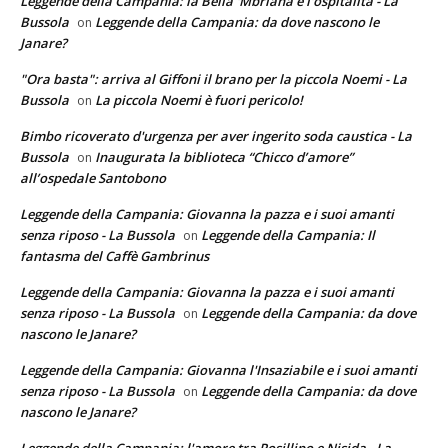
Leggende della Campania: la Bella 'Mbriana e l'ospitalità - La
Bussola
Leggende della Campania: da dove nascono le
on
Janare?
"Ora basta": arriva al Giffoni il brano per la piccola Noemi - La
Bussola
La piccola Noemi è fuori pericolo!
on
Bimbo ricoverato d'urgenza per aver ingerito soda caustica - La
Bussola
Inaugurata la biblioteca “Chicco d’amore”
on
all’ospedale Santobono
Leggende della Campania: Giovanna la pazza e i suoi amanti
senza riposo - La Bussola
Leggende della Campania: Il
on
fantasma del Caffè Gambrinus
Leggende della Campania: Giovanna la pazza e i suoi amanti
senza riposo - La Bussola
Leggende della Campania: da dove
on
nascono le Janare?
Leggende della Campania: Giovanna l'Insaziabile e i suoi amanti
senza riposo - La Bussola
Leggende della Campania: da dove
on
nascono le Janare?