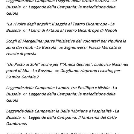
Leggende della Campania: i segreti della Grotta Azzurra - La
Bussola
Leggende della Campania: la maledizione della
on
Gaiola
"La rivolta degli angeli": il saggio al Teatro Elicantropo - La
Bussola
I Cenci di Artaud al Teatro Elicantropo di Napoli
on
Scogli di Mergellina: parte l'iniziativa dei volontari per ripulire la
zona dai rifiuti - La Bussola
Segniinversi: Piazza Mercato si
on
riveste di poesia
"Un Posto al Sole" anche per l’"Amica Geniale": Ludovica Nasti nei
panni di Mia - La Bussola
Giugliano: riaprono i casting per
on
L’amica Geniale 2
Leggende della Campania: l'amore tra Posillipo e Nisida - La
Bussola
Leggende della Campania: la maledizione della
on
Gaiola
Leggende della Campania: la Bella 'Mbriana e l'ospitalità - La
Bussola
Leggende della Campania: Il fantasma del Caffè
on
Gambrinus