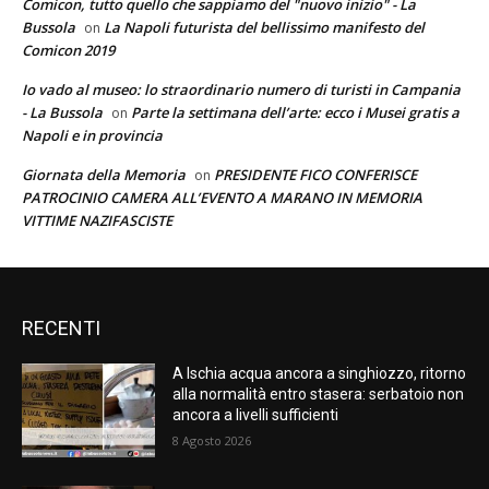
Comicon, tutto quello che sappiamo del "nuovo inizio" - La
Bussola
La Napoli futurista del bellissimo manifesto del
on
Comicon 2019
Io vado al museo: lo straordinario numero di turisti in Campania
- La Bussola
Parte la settimana dell’arte: ecco i Musei gratis a
on
Napoli e in provincia
Giornata della Memoria
PRESIDENTE FICO CONFERISCE
on
PATROCINIO CAMERA ALL’EVENTO A MARANO IN MEMORIA
VITTIME NAZIFASCISTE
RECENTI
A Ischia acqua ancora a singhiozzo, ritorno
alla normalità entro stasera: serbatoio non
ancora a livelli sufficienti
8 Agosto 2026