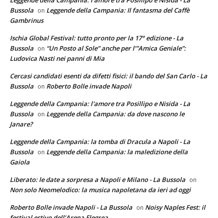
Leggende della Campania: l'amore tra Posillipo e Nisida - La
Bussola
Leggende della Campania: Il fantasma del Caffè
on
Gambrinus
Ischia Global Festival: tutto pronto per la 17° edizione - La
Bussola
“Un Posto al Sole” anche per l’”Amica Geniale”:
on
Ludovica Nasti nei panni di Mia
Cercasi candidati esenti da difetti fisici: il bando del San Carlo - La
Bussola
Roberto Bolle invade Napoli
on
Leggende della Campania: l'amore tra Posillipo e Nisida - La
Bussola
Leggende della Campania: da dove nascono le
on
Janare?
Leggende della Campania: la tomba di Dracula a Napoli - La
Bussola
Leggende della Campania: la maledizione della
on
Gaiola
Liberato: le date a sorpresa a Napoli e Milano - La Bussola
on
Non solo Neomelodico: la musica napoletana da ieri ad oggi
Roberto Bolle invade Napoli - La Bussola
Noisy Naples Fest: il
on
festival estivo dell’Arena Flegrea