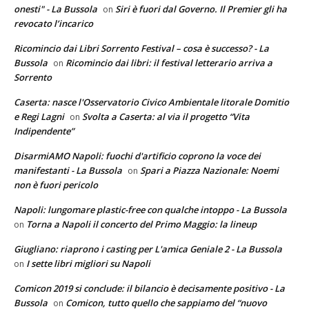
onesti" - La Bussola
Siri è fuori dal Governo. Il Premier gli ha
on
revocato l’incarico
Ricomincio dai Libri Sorrento Festival – cosa è successo? - La
Bussola
Ricomincio dai libri: il festival letterario arriva a
on
Sorrento
Caserta: nasce l'Osservatorio Civico Ambientale litorale Domitio
e Regi Lagni
Svolta a Caserta: al via il progetto “Vita
on
Indipendente”
DisarmiAMO Napoli: fuochi d'artificio coprono la voce dei
manifestanti - La Bussola
Spari a Piazza Nazionale: Noemi
on
non è fuori pericolo
Napoli: lungomare plastic-free con qualche intoppo - La Bussola
Torna a Napoli il concerto del Primo Maggio: la lineup
on
Giugliano: riaprono i casting per L'amica Geniale 2 - La Bussola
I sette libri migliori su Napoli
on
Comicon 2019 si conclude: il bilancio è decisamente positivo - La
Bussola
Comicon, tutto quello che sappiamo del “nuovo
on