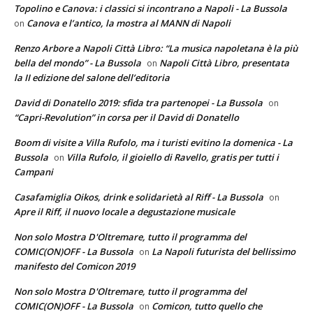
Topolino e Canova: i classici si incontrano a Napoli - La Bussola
Canova e l’antico, la mostra al MANN di Napoli
on
Renzo Arbore a Napoli Città Libro: “La musica napoletana è la più
bella del mondo” - La Bussola
Napoli Città Libro, presentata
on
la II edizione del salone dell’editoria
David di Donatello 2019: sfida tra partenopei - La Bussola
on
“Capri-Revolution” in corsa per il David di Donatello
Boom di visite a Villa Rufolo, ma i turisti evitino la domenica - La
Bussola
Villa Rufolo, il gioiello di Ravello, gratis per tutti i
on
Campani
Casafamiglia Oikos, drink e solidarietà al Riff - La Bussola
on
Apre il Riff, il nuovo locale a degustazione musicale
Non solo Mostra D'Oltremare, tutto il programma del
COMIC(ON)OFF - La Bussola
La Napoli futurista del bellissimo
on
manifesto del Comicon 2019
Non solo Mostra D'Oltremare, tutto il programma del
COMIC(ON)OFF - La Bussola
Comicon, tutto quello che
on