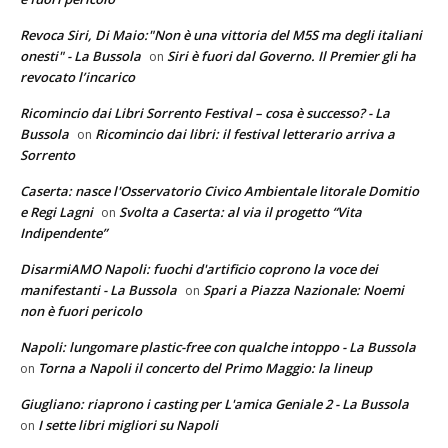
Revoca Siri, Di Maio:"Non è una vittoria del M5S ma degli italiani
onesti" - La Bussola
Siri è fuori dal Governo. Il Premier gli ha
on
revocato l’incarico
Ricomincio dai Libri Sorrento Festival – cosa è successo? - La
Bussola
Ricomincio dai libri: il festival letterario arriva a
on
Sorrento
Caserta: nasce l'Osservatorio Civico Ambientale litorale Domitio
e Regi Lagni
Svolta a Caserta: al via il progetto “Vita
on
Indipendente”
DisarmiAMO Napoli: fuochi d'artificio coprono la voce dei
manifestanti - La Bussola
Spari a Piazza Nazionale: Noemi
on
non è fuori pericolo
Napoli: lungomare plastic-free con qualche intoppo - La Bussola
Torna a Napoli il concerto del Primo Maggio: la lineup
on
Giugliano: riaprono i casting per L'amica Geniale 2 - La Bussola
I sette libri migliori su Napoli
on