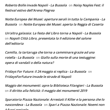
Roberto Bolle invade Napoli - La Bussola
Noisy Naples Fest: il
on
festival estivo dell’Arena Flegrea
Notte Europea dei Musei: aperture serali in tutta la Campania - La
Bussola
Notte Europea dei Musei: aperta la Reggia di Caserta
on
Un'altra galassia: La festa del Libro torna a Napoli - La Bussola
Napoli Città Libro, presentata la II edizione del salone
on
dell’editoria
Camilla, la tartaruga che torna a camminare grazie ad una
rotella - La Bussola
Giallo sulla morte di una testuggine:
on
opera di vandali o della natura?
Fridays For Future: il 24 maggio si replica - La Bussola
on
FridaysForFuture invade le strade di Napoli
Maggio dei monumenti: apre la Biblioteca Filangieri - La Bussola
Il diritto alla felicità: il maggio dei monumenti 2019
on
Sparatoria Piazza Nazionale: Arrestati il Killer e la persona che lo
nascondeva - La Bussola
Spari a Piazza Nazionale: Noemi non
on
è fuori pericolo