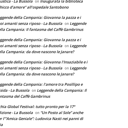
ustica - La Bussola
Inaugurata la biblioteca
on
hicco d’amore” all’ospedale Santobono
ggende della Campania: Giovanna la pazza e i
oi amanti senza riposo - La Bussola
Leggende
on
lla Campania: Il fantasma del Caffè Gambrinus
ggende della Campania: Giovanna la pazza e i
oi amanti senza riposo - La Bussola
Leggende
on
lla Campania: da dove nascono le Janare?
ggende della Campania: Giovanna l'Insaziabile e i
oi amanti senza riposo - La Bussola
Leggende
on
lla Campania: da dove nascono le Janare?
ggende della Campania: l'amore tra Posillipo e
sida - La Bussola
Leggende della Campania: Il
on
ntasma del Caffè Gambrinus
chia Global Festival: tutto pronto per la 17°
izione - La Bussola
“Un Posto al Sole” anche
on
r l’”Amica Geniale”: Ludovica Nasti nei panni di
ia