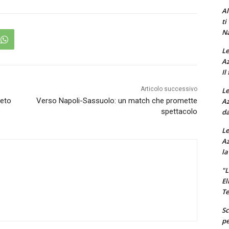
Al
ti
Na
Le
Az
Il
Articolo successivo
Le
ieto
Verso Napoli-Sassuolo: un match che promette
Az
o
spettacolo
da
Le
Az
la
"L
El
Te
Sc
pe