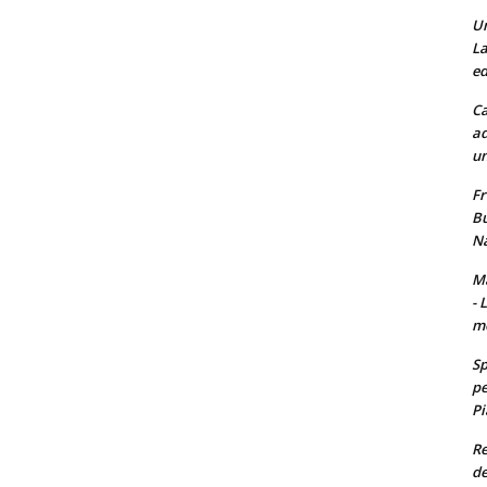
Un
La
ed
Ca
ad
un
Fr
Bu
Na
Ma
- 
m
Sp
pe
Pi
Re
de