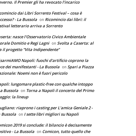
verno. Il Premier gli ha revocato l’incarico
comincio dai Libri Sorrento Festival – cosa è
ccesso? - La Bussola
Ricomincio dai libri: il
on
stival letterario arriva a Sorrento
serta: nasce l'Osservatorio Civico Ambientale
torale Domitio e Regi Lagni
Svolta a Caserta: al
on
a il progetto “Vita Indipendente”
sarmiAMO Napoli: fuochi d'artificio coprono la
ce dei manifestanti - La Bussola
Spari a Piazza
on
zionale: Noemi non è fuori pericolo
poli: lungomare plastic-free con qualche intoppo
La Bussola
Torna a Napoli il concerto del Primo
on
ggio: la lineup
ugliano: riaprono i casting per L'amica Geniale 2 -
 Bussola
I sette libri migliori su Napoli
on
micon 2019 si conclude: il bilancio è decisamente
sitivo - La Bussola
Comicon, tutto quello che
on