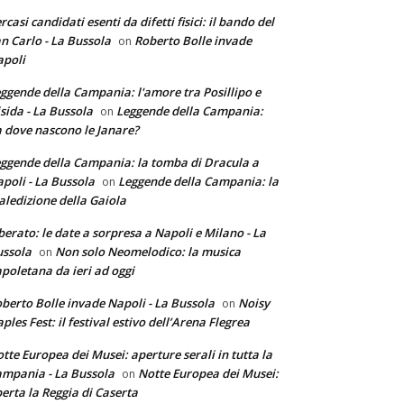
rcasi candidati esenti da difetti fisici: il bando del
n Carlo - La Bussola
Roberto Bolle invade
on
poli
ggende della Campania: l'amore tra Posillipo e
sida - La Bussola
Leggende della Campania:
on
 dove nascono le Janare?
ggende della Campania: la tomba di Dracula a
poli - La Bussola
Leggende della Campania: la
on
ledizione della Gaiola
berato: le date a sorpresa a Napoli e Milano - La
ssola
Non solo Neomelodico: la musica
on
poletana da ieri ad oggi
berto Bolle invade Napoli - La Bussola
Noisy
on
ples Fest: il festival estivo dell’Arena Flegrea
tte Europea dei Musei: aperture serali in tutta la
mpania - La Bussola
Notte Europea dei Musei:
on
erta la Reggia di Caserta