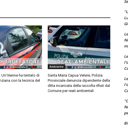
Se
"U
Lu
Gi
Le
Ni
ma
Le
l'
Ambiente
Ca
: Un16enne ha tentato di
Santa Maria Capua Vetere, Polizia
Le
anziana con la tecnica del
Provinciale denuncia dipendente della
l'
ditta incaricata della raccolta rifiuti dal
Ca
Comune per reati ambientali
"O
No
pe
Bi