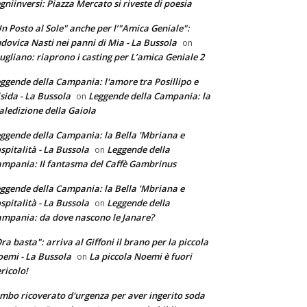
gniinversi: Piazza Mercato si riveste di poesia
n Posto al Sole" anche per l’"Amica Geniale":
dovica Nasti nei panni di Mia - La Bussola
on
ugliano: riaprono i casting per L’amica Geniale 2
ggende della Campania: l'amore tra Posillipo e
sida - La Bussola
Leggende della Campania: la
on
ledizione della Gaiola
ggende della Campania: la Bella 'Mbriana e
ospitalità - La Bussola
Leggende della
on
mpania: Il fantasma del Caffè Gambrinus
ggende della Campania: la Bella 'Mbriana e
ospitalità - La Bussola
Leggende della
on
mpania: da dove nascono le Janare?
ra basta": arriva al Giffoni il brano per la piccola
emi - La Bussola
La piccola Noemi è fuori
on
ricolo!
mbo ricoverato d'urgenza per aver ingerito soda