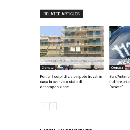
RELATED ARTICLES
Cronaca
Cronaca
Portici: I corpi di zia e nipote trovati in
Sant’Antimo
casa in avanzato stato di
truffare un’
decomposizione
“nipote”