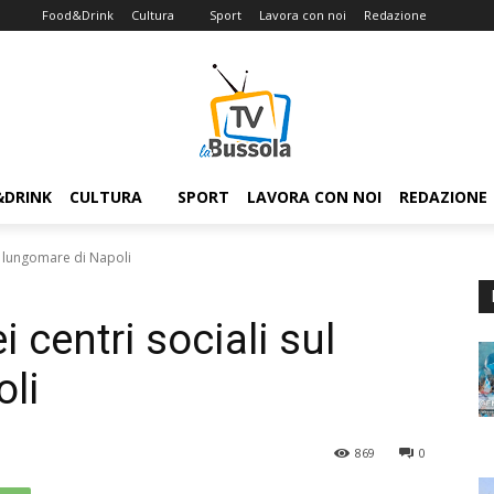
Food&Drink
Cultura
Sport
Lavora con noi
Redazione
&DRINK
CULTURA
SPORT
LAVORA CON NOI
REDAZIONE
ul lungomare di Napoli
 centri sociali sul
li
869
0