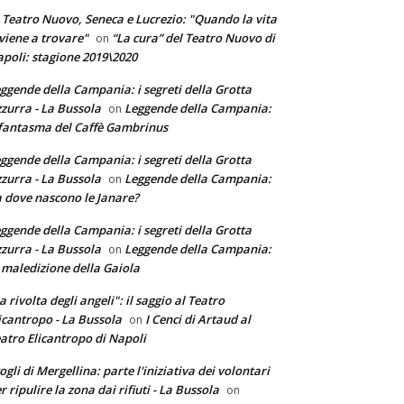
 Teatro Nuovo, Seneca e Lucrezio: "Quando la vita
 viene a trovare"
“La cura” del Teatro Nuovo di
on
poli: stagione 2019\2020
ggende della Campania: i segreti della Grotta
zurra - La Bussola
Leggende della Campania:
on
 fantasma del Caffè Gambrinus
ggende della Campania: i segreti della Grotta
zurra - La Bussola
Leggende della Campania:
on
 dove nascono le Janare?
ggende della Campania: i segreti della Grotta
zurra - La Bussola
Leggende della Campania:
on
 maledizione della Gaiola
a rivolta degli angeli": il saggio al Teatro
icantropo - La Bussola
I Cenci di Artaud al
on
atro Elicantropo di Napoli
ogli di Mergellina: parte l'iniziativa dei volontari
r ripulire la zona dai rifiuti - La Bussola
on