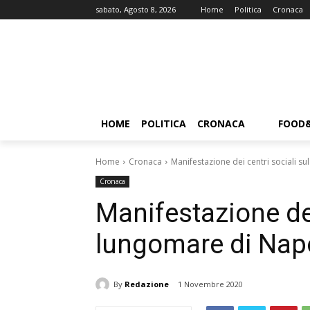
sabato, Agosto 8, 2026
Home
Politica
Cronaca
HOME
POLITICA
CRONACA
FOOD
Home
Cronaca
Manifestazione dei centri sociali s
Cronaca
Manifestazione dei
lungomare di Napo
By
Redazione
1 Novembre 2020