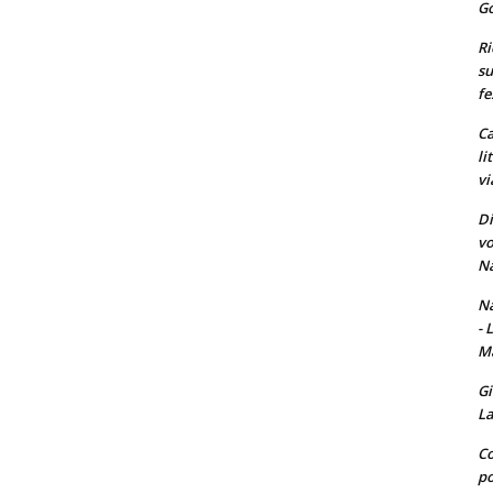
Go
Ri
su
fe
Ca
li
vi
Di
vo
Na
Na
- 
Ma
Gi
La
Co
po