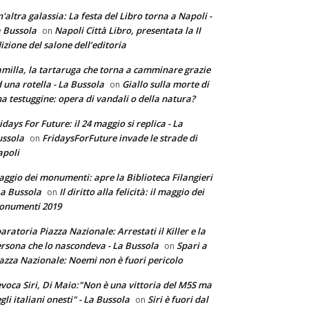
'altra galassia: La festa del Libro torna a Napoli -
 Bussola
Napoli Città Libro, presentata la II
on
izione del salone dell’editoria
milla, la tartaruga che torna a camminare grazie
 una rotella - La Bussola
Giallo sulla morte di
on
a testuggine: opera di vandali o della natura?
idays For Future: il 24 maggio si replica - La
ssola
FridaysForFuture invade le strade di
on
poli
ggio dei monumenti: apre la Biblioteca Filangieri
La Bussola
Il diritto alla felicità: il maggio dei
on
onumenti 2019
aratoria Piazza Nazionale: Arrestati il Killer e la
rsona che lo nascondeva - La Bussola
Spari a
on
azza Nazionale: Noemi non è fuori pericolo
voca Siri, Di Maio:"Non è una vittoria del M5S ma
gli italiani onesti" - La Bussola
Siri è fuori dal
on