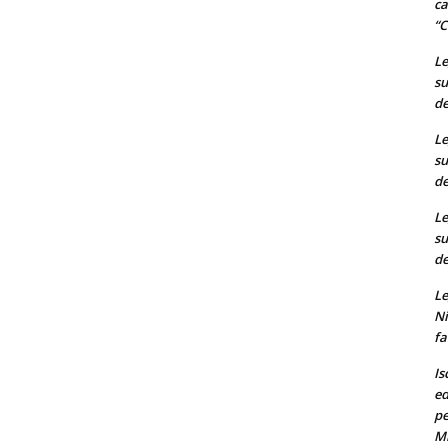
ca
“C
Le
su
de
Le
su
de
Le
su
de
Le
Ni
fa
Is
ed
pe
M