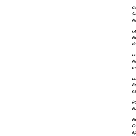
Ce
Sa
Na
Le
Ni
da
Le
Na
ma
Li
Bu
na
Ro
Na
No
Ca
ap