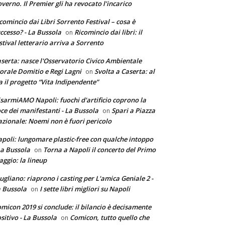
verno. Il Premier gli ha revocato l’incarico
comincio dai Libri Sorrento Festival – cosa è
ccesso? - La Bussola
Ricomincio dai libri: il
on
stival letterario arriva a Sorrento
serta: nasce l'Osservatorio Civico Ambientale
torale Domitio e Regi Lagni
Svolta a Caserta: al
on
a il progetto “Vita Indipendente”
sarmiAMO Napoli: fuochi d'artificio coprono la
ce dei manifestanti - La Bussola
Spari a Piazza
on
zionale: Noemi non è fuori pericolo
poli: lungomare plastic-free con qualche intoppo
La Bussola
Torna a Napoli il concerto del Primo
on
ggio: la lineup
ugliano: riaprono i casting per L'amica Geniale 2 -
 Bussola
I sette libri migliori su Napoli
on
micon 2019 si conclude: il bilancio è decisamente
sitivo - La Bussola
Comicon, tutto quello che
on