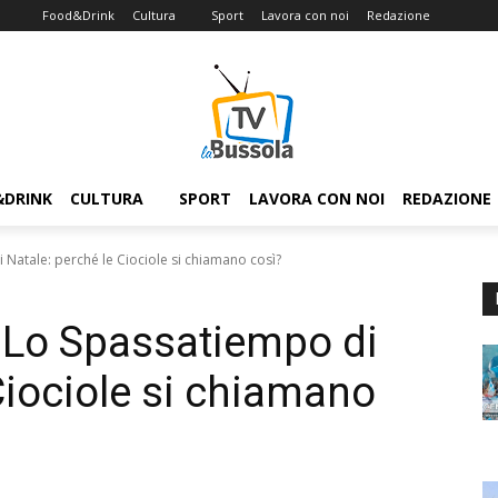
Food&Drink
Cultura
Sport
Lavora con noi
Redazione
&DRINK
CULTURA
SPORT
LAVORA CON NOI
REDAZIONE
Natale: perché le Ciociole si chiamano così?
 Lo Spassatiempo di
Ciociole si chiamano