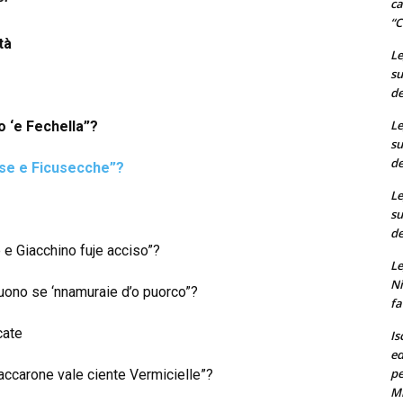
ca
“C
tà
Le
su
de
Le
o ‘e Fechella”?
su
de
se e Ficusecche”?
Le
su
de
 e Giacchino fuje acciso”?
Le
Ni
tuono se ‘nnamuraie d’o puorco”?
fa
cate
Is
ed
pe
accarone vale ciente Vermicielle”?
M