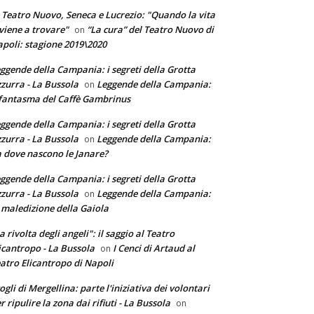
 Teatro Nuovo, Seneca e Lucrezio: "Quando la vita
 viene a trovare"
“La cura” del Teatro Nuovo di
on
poli: stagione 2019\2020
ggende della Campania: i segreti della Grotta
zurra - La Bussola
Leggende della Campania:
on
 fantasma del Caffè Gambrinus
ggende della Campania: i segreti della Grotta
zurra - La Bussola
Leggende della Campania:
on
 dove nascono le Janare?
ggende della Campania: i segreti della Grotta
zurra - La Bussola
Leggende della Campania:
on
 maledizione della Gaiola
a rivolta degli angeli": il saggio al Teatro
icantropo - La Bussola
I Cenci di Artaud al
on
atro Elicantropo di Napoli
ogli di Mergellina: parte l'iniziativa dei volontari
r ripulire la zona dai rifiuti - La Bussola
on