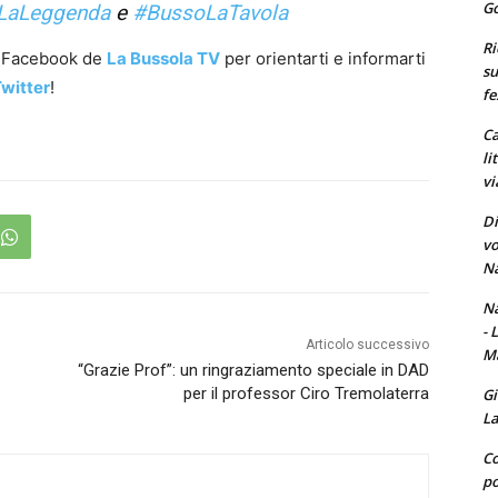
Go
LaLeggenda
e
#BussoLaTavola
Ri
a Facebook de
La Bussola TV
per orientarti e informarti
su
witter
!
fe
Ca
li
vi
Di
vo
Na
Na
- 
Articolo successivo
Ma
“Grazie Prof”: un ringraziamento speciale in DAD
per il professor Ciro Tremolaterra
Gi
La
Co
po