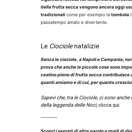
della frutta secca vengono ancora oggi us
tradizionali
come per esempio la
tombola
n
passatempo amato e divertente.
Le
Ciociole
natalizie
Senza le
cioci
ole,
a Napoli e Campania, non 
prova che anche le piccole cose sono impo
cestino pieno di frutta secca contribuisce a
quanti amiamo e di cui, per quanto cresciut
Sapevi che, tra le Ciociole, ci sono anche i
della leggenda delle Noci,
clicca qui.
________
Scopri i segreti di altre parole e modi di dir