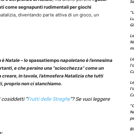
Se
ati come segnapunti rudimentali per giochi
"U
atalizia, diventando parte attiva di un gioco, un
Lu
Gi
Le
Ni
ma
Le
è Natale – lo
spas
satiempo
napoletano è l’ennesima
l'
rtanti, e che persino una “sciocchezza” come un
Ca
 creare, in tavola, l’atmosfera Natalizia che tutti
Le
i, proprio non ci stanchiamo.
l'
Ca
 cosiddetti “
Frutti delle Streghe
“? Se vuoi leggere
"O
No
pe
Bi
e: