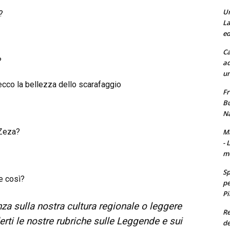
Un
?
La
ed
Ca
?
ad
un
ecco la bellezza dello scarafaggio
Fr
Bu
Na
 Zeza?
Ma
- 
m
Sp
e così?
pe
Pi
za sulla nostra cultura regionale o leggere
Re
erti le nostre rubriche sulle Leggende e sui
de