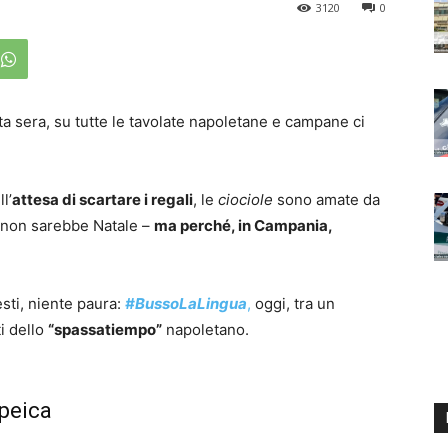
3120
0
ta sera, su tutte le tavolate napoletane e campane ci
l’
attesa di scartare i regali
, le
ciociole
sono amate da
si non sarebbe Natale –
ma perché, in Campania,
sti, niente paura:
#BussoLaLingua
,
oggi, tra un
ti dello
“spassatiempo”
napoletano.
peica