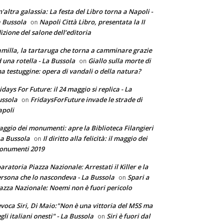
'altra galassia: La festa del Libro torna a Napoli -
 Bussola
Napoli Città Libro, presentata la II
on
izione del salone dell’editoria
milla, la tartaruga che torna a camminare grazie
 una rotella - La Bussola
Giallo sulla morte di
on
a testuggine: opera di vandali o della natura?
idays For Future: il 24 maggio si replica - La
ssola
FridaysForFuture invade le strade di
on
poli
ggio dei monumenti: apre la Biblioteca Filangieri
La Bussola
Il diritto alla felicità: il maggio dei
on
onumenti 2019
aratoria Piazza Nazionale: Arrestati il Killer e la
rsona che lo nascondeva - La Bussola
Spari a
on
azza Nazionale: Noemi non è fuori pericolo
voca Siri, Di Maio:"Non è una vittoria del M5S ma
gli italiani onesti" - La Bussola
Siri è fuori dal
on