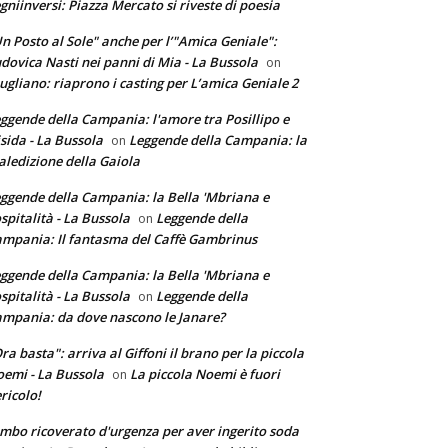
gniinversi: Piazza Mercato si riveste di poesia
n Posto al Sole" anche per l’"Amica Geniale":
dovica Nasti nei panni di Mia - La Bussola
on
ugliano: riaprono i casting per L’amica Geniale 2
ggende della Campania: l'amore tra Posillipo e
sida - La Bussola
Leggende della Campania: la
on
ledizione della Gaiola
ggende della Campania: la Bella 'Mbriana e
ospitalità - La Bussola
Leggende della
on
mpania: Il fantasma del Caffè Gambrinus
ggende della Campania: la Bella 'Mbriana e
ospitalità - La Bussola
Leggende della
on
mpania: da dove nascono le Janare?
ra basta": arriva al Giffoni il brano per la piccola
emi - La Bussola
La piccola Noemi è fuori
on
ricolo!
mbo ricoverato d'urgenza per aver ingerito soda