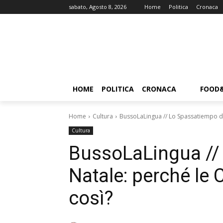
sabato, Agosto 8, 2026
Home
Politica
Cronaca
HOME
POLITICA
CRONACA
FOOD
Home
Cultura
BussoLaLingua // Lo Spassatiempo di 
Cultura
BussoLaLingua //
Natale: perché le 
così?