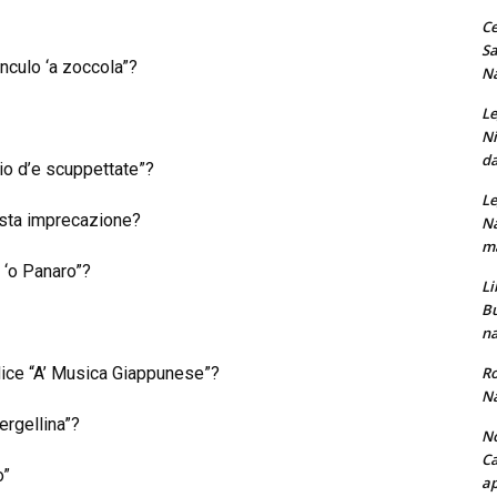
Ce
Sa
nculo ‘a zoccola”?
Na
Le
Ni
da
io d’e scuppettate”?
Le
esta imprecazione?
Na
ma
 ‘o Panaro”?
Li
Bu
na
Ro
 dice “A’ Musica Giappunese”?
Na
ergellina”?
No
Ca
o”
ap