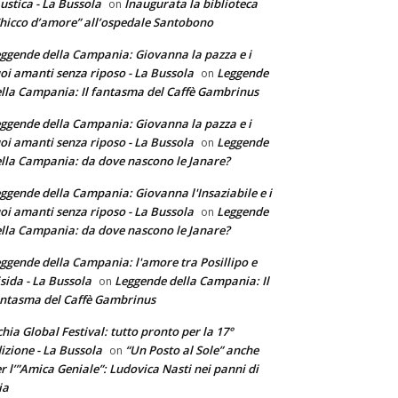
ustica - La Bussola
Inaugurata la biblioteca
on
hicco d’amore” all’ospedale Santobono
ggende della Campania: Giovanna la pazza e i
oi amanti senza riposo - La Bussola
Leggende
on
lla Campania: Il fantasma del Caffè Gambrinus
ggende della Campania: Giovanna la pazza e i
oi amanti senza riposo - La Bussola
Leggende
on
lla Campania: da dove nascono le Janare?
ggende della Campania: Giovanna l'Insaziabile e i
oi amanti senza riposo - La Bussola
Leggende
on
lla Campania: da dove nascono le Janare?
ggende della Campania: l'amore tra Posillipo e
sida - La Bussola
Leggende della Campania: Il
on
ntasma del Caffè Gambrinus
chia Global Festival: tutto pronto per la 17°
izione - La Bussola
“Un Posto al Sole” anche
on
r l’”Amica Geniale”: Ludovica Nasti nei panni di
ia