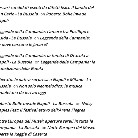
rcasi candidati esenti da difetti fisici: il bando del
n Carlo - La Bussola
Roberto Bolle invade
on
poli
ggende della Campania: l'amore tra Posillipo e
sida - La Bussola
Leggende della Campania:
on
 dove nascono le Janare?
ggende della Campania: la tomba di Dracula a
poli - La Bussola
Leggende della Campania: la
on
ledizione della Gaiola
berato: le date a sorpresa a Napoli e Milano - La
ssola
Non solo Neomelodico: la musica
on
poletana da ieri ad oggi
berto Bolle invade Napoli - La Bussola
Noisy
on
ples Fest: il festival estivo dell’Arena Flegrea
tte Europea dei Musei: aperture serali in tutta la
mpania - La Bussola
Notte Europea dei Musei:
on
erta la Reggia di Caserta