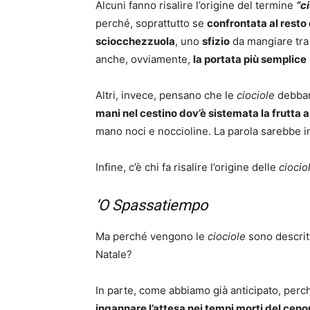
Alcuni fanno risalire l’origine del termine
“c
perché, soprattutto se
confrontata al resto 
sciocchezzuola
, uno
sfizio
da mangiare tra u
anche, ovviamente,
la portata più semplice
Altri, invece, pensano che le
ciociole
debban
mani nel cestino dov’è sistemata la frutta 
mano noci e noccioline. La parola sarebb
Infine, c’è chi fa risalire l’origine delle
ciocio
‘O Spassatiempo
Ma perché vengono le
ciociole
sono descrit
Natale?
In parte, come abbiamo già anticipato, perc
ingannare l’attesa nei tempi morti del ceno