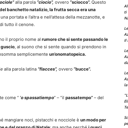
iociole”
alla parola
“ciocio”,
ovvero
“sciocco”.
Questo
Al
del banchetto natalizio, la frutta secca era una
ti
na portata e l’altra e nell’attesa della mezzanotte, e
Na
di tutto il cenone.
Le
Az
o il proprio nome al
rumore che si sente passando le
Il
a guscio
, al suono che si sente quando si prendono in
Le
e insomma semplicemente
un’onomatopeica.
Az
da
le
alla parola latina
“flacces”,
ovvero
“bucce”.
Le
Az
la
"L
te come “
‘o spassatiempo
” – “il
passatempo”
– del
El
Te
Sc
hé mangiare noci, pistacchi e nocciole è
un modo per
pe
ne e del pranzo di Natale
; ma anche perché
i gusci