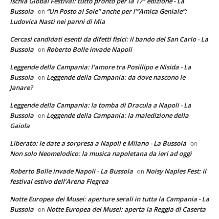
Ischia Global Festival: tutto pronto per la 17° edizione - La
Bussola
“Un Posto al Sole” anche per l’”Amica Geniale”:
on
Ludovica Nasti nei panni di Mia
Cercasi candidati esenti da difetti fisici: il bando del San Carlo - La
Bussola
Roberto Bolle invade Napoli
on
Leggende della Campania: l'amore tra Posillipo e Nisida - La
Bussola
Leggende della Campania: da dove nascono le
on
Janare?
Leggende della Campania: la tomba di Dracula a Napoli - La
Bussola
Leggende della Campania: la maledizione della
on
Gaiola
Liberato: le date a sorpresa a Napoli e Milano - La Bussola
on
Non solo Neomelodico: la musica napoletana da ieri ad oggi
Roberto Bolle invade Napoli - La Bussola
Noisy Naples Fest: il
on
festival estivo dell’Arena Flegrea
Notte Europea dei Musei: aperture serali in tutta la Campania - La
Bussola
Notte Europea dei Musei: aperta la Reggia di Caserta
on