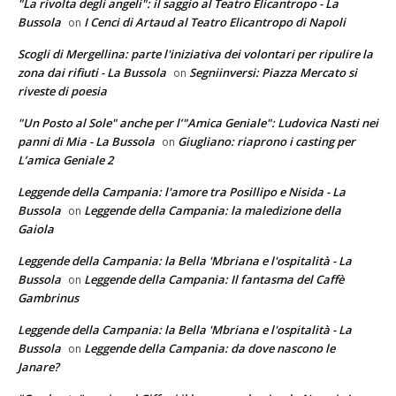
"La rivolta degli angeli": il saggio al Teatro Elicantropo - La
Bussola
I Cenci di Artaud al Teatro Elicantropo di Napoli
on
Scogli di Mergellina: parte l'iniziativa dei volontari per ripulire la
zona dai rifiuti - La Bussola
Segniinversi: Piazza Mercato si
on
riveste di poesia
"Un Posto al Sole" anche per l’"Amica Geniale": Ludovica Nasti nei
panni di Mia - La Bussola
Giugliano: riaprono i casting per
on
L’amica Geniale 2
Leggende della Campania: l'amore tra Posillipo e Nisida - La
Bussola
Leggende della Campania: la maledizione della
on
Gaiola
Leggende della Campania: la Bella 'Mbriana e l'ospitalità - La
Bussola
Leggende della Campania: Il fantasma del Caffè
on
Gambrinus
Leggende della Campania: la Bella 'Mbriana e l'ospitalità - La
Bussola
Leggende della Campania: da dove nascono le
on
Janare?