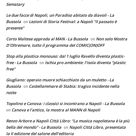
Sematary
Le due facce di Napoli, un Paradiso abitato da diavoli - La
Bussola
Lezioni di Storia Festival: a Napoli “il passato è
on
presente”
Corto Maltese approda al MAN - La Bussola
Non solo Mostra
on
D’Oltremare, tutto il programma del COMIC(ON)OFF
Stop alla plastica monouso: dal 1 luglio Ravello diventa plastic-
free - La Bussola
Ischia pro ambiente: l’isola diventa “plastic
on
free”
Giugliano: operaio muore schiacchiato da un muletto - La
Bussola
Castellammare di Stabia: tragico incidente nella
on
notte
Topolino e Canova: i classici si incontrano a Napoli - La Bussola
Canova e l’antico, la mostra al MANN di Napoli
on
Renzo Arbore a Napoli Città Libro: “La musica napoletana è la più
bella del mondo” - La Bussola
Napoli Città Libro, presentata
on
la II edizione del salone dell’editoria