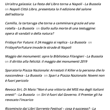
Un'altra galassia: La festa del Libro torna a Napoli - La Bussola
Napoli Città Libro, presentata la II edizione del salone
on
dell’editoria
Camilla, la tartaruga che torna a camminare grazie ad una
rotella - La Bussola
Giallo sulla morte di una testuggine:
on
opera di vandali o della natura?
Fridays For Future: il 24 maggio si replica - La Bussola
on
FridaysForFuture invade le strade di Napoli
Maggio dei monumenti: apre la Biblioteca Filangieri - La Bussola
Il diritto alla felicità: il maggio dei monumenti 2019
on
Sparatoria Piazza Nazionale: Arrestati il Killer e la persona che lo
nascondeva - La Bussola
Spari a Piazza Nazionale: Noemi non
on
è fuori pericolo
Revoca Siri, Di Maio:"Non è una vittoria del M5S ma degli italiani
onesti" - La Bussola
Siri è fuori dal Governo. Il Premier gli ha
on
revocato l’incarico
Ricomincio dai Libri Sorrento Festival – cosa è successo? - La