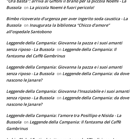
"Ora basta": arriva al Giffoni il brano per la piccola Noemi - La
Bussola
La piccola Noemi è fuori pericolo!
on
Bimbo ricoverato d'urgenza per aver ingerito soda caustica - La
Bussola
Inaugurata la biblioteca “Chicco d’amore”
on
all’ospedale Santobono
Leggende della Campania: Giovanna la pazza e i suoi amanti
senza riposo - La Bussola
Leggende della Campania: Il
on
fantasma del Caffè Gambrinus
Leggende della Campania: Giovanna la pazza e i suoi amanti
senza riposo - La Bussola
Leggende della Campania: da dove
on
nascono le Janare?
Leggende della Campania: Giovanna l'Insaziabile e i suoi amanti
senza riposo - La Bussola
Leggende della Campania: da dove
on
nascono le Janare?
Leggende della Campania: l'amore tra Posillipo e Nisida - La
Bussola
Leggende della Campania: Il fantasma del Caffè
on
Gambrinus