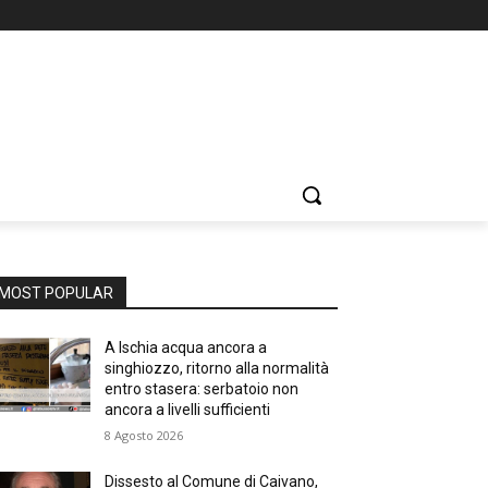
MOST POPULAR
A Ischia acqua ancora a
singhiozzo, ritorno alla normalità
entro stasera: serbatoio non
ancora a livelli sufficienti
8 Agosto 2026
Dissesto al Comune di Caivano,