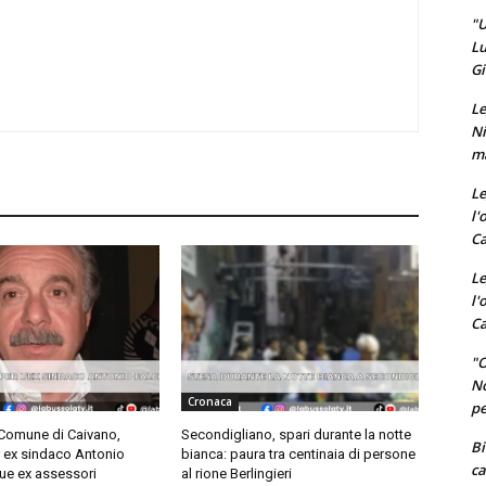
"U
Lu
Gi
Le
Ni
ma
Le
l'
Ca
Le
l'
Ca
"O
No
Cronaca
pe
 Comune di Caivano,
Secondigliano, spari durante la notte
Bi
r ex sindaco Antonio
bianca: paura tra centinaia di persone
ca
ue ex assessori
al rione Berlingieri