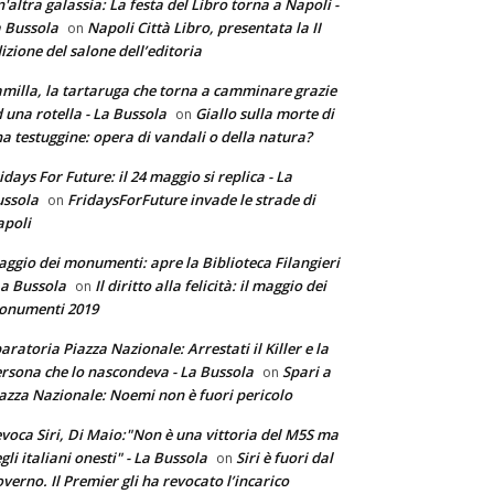
'altra galassia: La festa del Libro torna a Napoli -
 Bussola
Napoli Città Libro, presentata la II
on
izione del salone dell’editoria
milla, la tartaruga che torna a camminare grazie
 una rotella - La Bussola
Giallo sulla morte di
on
a testuggine: opera di vandali o della natura?
idays For Future: il 24 maggio si replica - La
ssola
FridaysForFuture invade le strade di
on
poli
ggio dei monumenti: apre la Biblioteca Filangieri
La Bussola
Il diritto alla felicità: il maggio dei
on
onumenti 2019
aratoria Piazza Nazionale: Arrestati il Killer e la
rsona che lo nascondeva - La Bussola
Spari a
on
azza Nazionale: Noemi non è fuori pericolo
voca Siri, Di Maio:"Non è una vittoria del M5S ma
gli italiani onesti" - La Bussola
Siri è fuori dal
on
verno. Il Premier gli ha revocato l’incarico