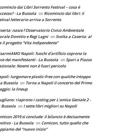
comincio dai Libri Sorrento Festival – cosa è
ccesso? - La Bussola
Ricomincio dai libri: il
on
stival letterario arriva a Sorrento
serta: nasce l'Osservatorio Civico Ambientale
torale Domitio e Regi Lagni
Svolta a Caserta: al
on
a il progetto “Vita Indipendente”
sarmiAMO Napoli: fuochi d'artificio coprono la
ce dei manifestanti - La Bussola
Spari a Piazza
on
zionale: Noemi non è fuori pericolo
poli: lungomare plastic-free con qualche intoppo
La Bussola
Torna a Napoli il concerto del Primo
on
ggio: la lineup
ugliano: riaprono i casting per L'amica Geniale 2 -
 Bussola
I sette libri migliori su Napoli
on
micon 2019 si conclude: il bilancio è decisamente
sitivo - La Bussola
Comicon, tutto quello che
on
ppiamo del “nuovo inizio”