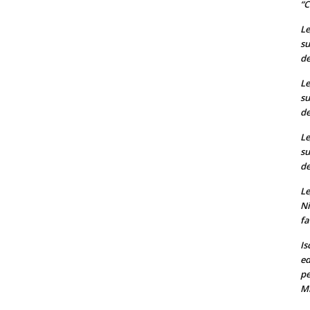
“C
Le
su
de
Le
su
de
Le
su
de
Le
Ni
fa
Is
ed
pe
M