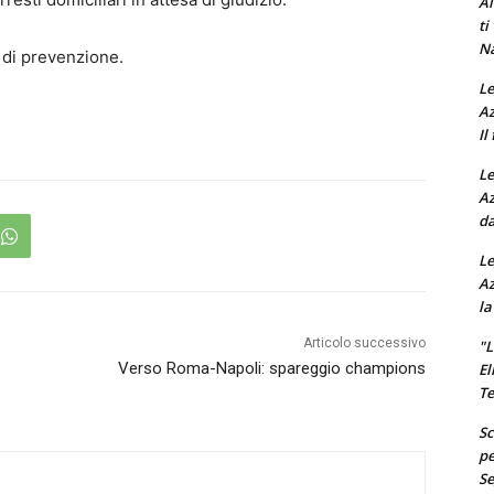
Al
ti
Na
i di prevenzione.
Le
Az
Il
Le
Az
da
Le
Az
la
Articolo successivo
"L
Verso Roma-Napoli: spareggio champions
El
Te
Sc
pe
Se