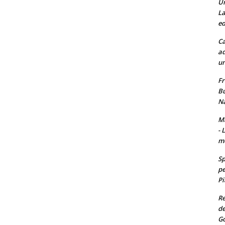
Un
La
ed
Ca
ad
un
Fr
Bu
Na
Ma
- 
m
Sp
pe
Pi
Re
de
Go