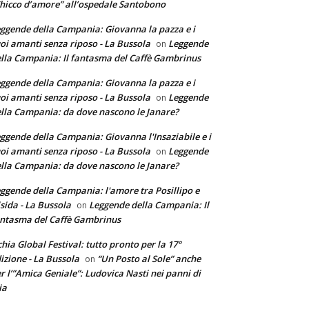
hicco d’amore” all’ospedale Santobono
ggende della Campania: Giovanna la pazza e i
oi amanti senza riposo - La Bussola
Leggende
on
lla Campania: Il fantasma del Caffè Gambrinus
ggende della Campania: Giovanna la pazza e i
oi amanti senza riposo - La Bussola
Leggende
on
lla Campania: da dove nascono le Janare?
ggende della Campania: Giovanna l'Insaziabile e i
oi amanti senza riposo - La Bussola
Leggende
on
lla Campania: da dove nascono le Janare?
ggende della Campania: l'amore tra Posillipo e
sida - La Bussola
Leggende della Campania: Il
on
ntasma del Caffè Gambrinus
chia Global Festival: tutto pronto per la 17°
izione - La Bussola
“Un Posto al Sole” anche
on
r l’”Amica Geniale”: Ludovica Nasti nei panni di
ia