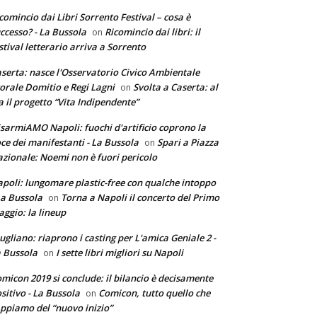
comincio dai Libri Sorrento Festival – cosa è
ccesso? - La Bussola
Ricomincio dai libri: il
on
stival letterario arriva a Sorrento
serta: nasce l'Osservatorio Civico Ambientale
torale Domitio e Regi Lagni
Svolta a Caserta: al
on
a il progetto “Vita Indipendente”
sarmiAMO Napoli: fuochi d'artificio coprono la
ce dei manifestanti - La Bussola
Spari a Piazza
on
zionale: Noemi non è fuori pericolo
poli: lungomare plastic-free con qualche intoppo
La Bussola
Torna a Napoli il concerto del Primo
on
ggio: la lineup
ugliano: riaprono i casting per L'amica Geniale 2 -
 Bussola
I sette libri migliori su Napoli
on
micon 2019 si conclude: il bilancio è decisamente
sitivo - La Bussola
Comicon, tutto quello che
on
ppiamo del “nuovo inizio”