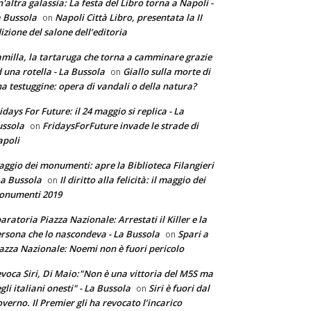
'altra galassia: La festa del Libro torna a Napoli -
 Bussola
Napoli Città Libro, presentata la II
on
izione del salone dell’editoria
milla, la tartaruga che torna a camminare grazie
 una rotella - La Bussola
Giallo sulla morte di
on
a testuggine: opera di vandali o della natura?
idays For Future: il 24 maggio si replica - La
ssola
FridaysForFuture invade le strade di
on
poli
ggio dei monumenti: apre la Biblioteca Filangieri
La Bussola
Il diritto alla felicità: il maggio dei
on
onumenti 2019
aratoria Piazza Nazionale: Arrestati il Killer e la
rsona che lo nascondeva - La Bussola
Spari a
on
azza Nazionale: Noemi non è fuori pericolo
voca Siri, Di Maio:"Non è una vittoria del M5S ma
gli italiani onesti" - La Bussola
Siri è fuori dal
on
verno. Il Premier gli ha revocato l’incarico