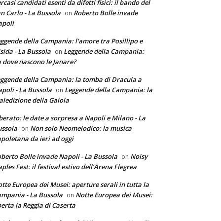
rcasi candidati esenti da difetti fisici: il bando del
n Carlo - La Bussola
Roberto Bolle invade
on
poli
ggende della Campania: l'amore tra Posillipo e
sida - La Bussola
Leggende della Campania:
on
 dove nascono le Janare?
ggende della Campania: la tomba di Dracula a
poli - La Bussola
Leggende della Campania: la
on
ledizione della Gaiola
berato: le date a sorpresa a Napoli e Milano - La
ssola
Non solo Neomelodico: la musica
on
poletana da ieri ad oggi
berto Bolle invade Napoli - La Bussola
Noisy
on
ples Fest: il festival estivo dell’Arena Flegrea
tte Europea dei Musei: aperture serali in tutta la
mpania - La Bussola
Notte Europea dei Musei:
on
erta la Reggia di Caserta