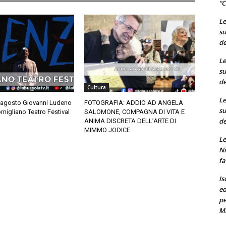
“C
Le
su
de
Le
su
de
Cultura
Le
 agosto Giovanni Ludeno
FOTOGRAFIA: ADDIO AD ANGELA
su
migliano Teatro Festival
SALOMONE, COMPAGNA DI VITA E
de
ANIMA DISCRETA DELL’ARTE DI
MIMMO JODICE
Le
Ni
fa
Is
ed
pe
M