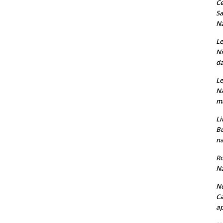
Ce
Sa
Na
Le
Ni
da
Le
Na
ma
Li
Bu
na
Ro
Na
No
Ca
ap