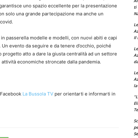
Al
garantisce uno spazio eccellente per la presentazione
ti
Na
 non solo una grande partecipazione ma anche un
covid.
Le
Az
Il
 in passerella modelle e modelli, con nuovi abiti e capi
a. Un evento da seguire e da tenere d’occhio, poiché
Le
 progetto atto a dare la giusta centralità ad un settore
Az
da
le attività economiche stroncate dalla pandemia.
Le
Az
la
Facebook
La Bussola TV
per orientarti e informarti in
"L
El
Te
Sc
pe
Se