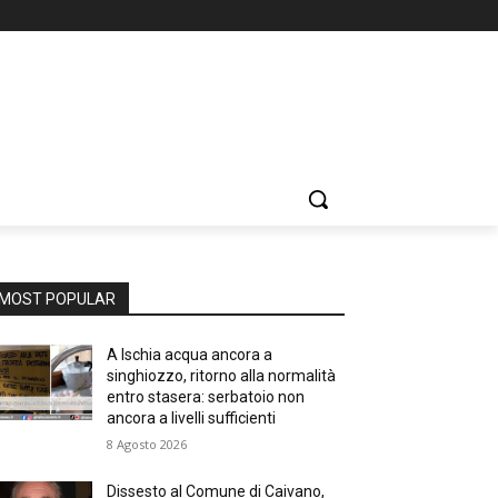
MOST POPULAR
A Ischia acqua ancora a
singhiozzo, ritorno alla normalità
entro stasera: serbatoio non
ancora a livelli sufficienti
8 Agosto 2026
Dissesto al Comune di Caivano,