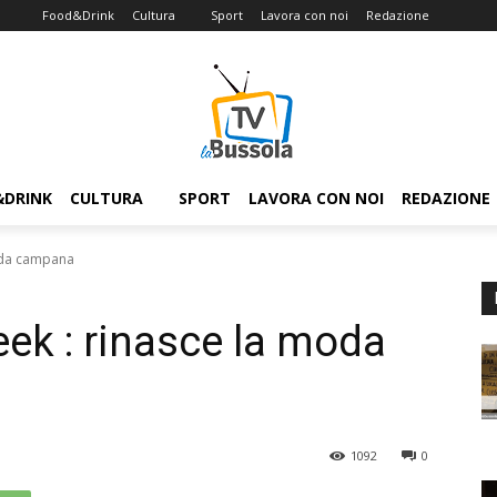
Food&Drink
Cultura
Sport
Lavora con noi
Redazione
&DRINK
CULTURA
SPORT
LAVORA CON NOI
REDAZIONE
oda campana
ek : rinasce la moda
1092
0