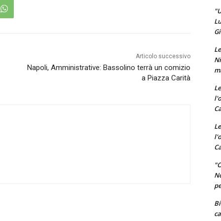
"U
Lu
Gi
Le
Articolo successivo
Ni
Napoli, Amministrative: Bassolino terrà un comizio
ma
a Piazza Carità
Le
l'
Ca
Le
l'
Ca
"O
No
pe
Bi
ca