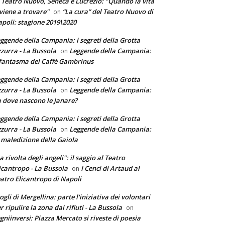
 Teatro Nuovo, Seneca e Lucrezio: "Quando la vita
 viene a trovare"
“La cura” del Teatro Nuovo di
on
poli: stagione 2019\2020
ggende della Campania: i segreti della Grotta
zurra - La Bussola
Leggende della Campania:
on
 fantasma del Caffè Gambrinus
ggende della Campania: i segreti della Grotta
zurra - La Bussola
Leggende della Campania:
on
 dove nascono le Janare?
ggende della Campania: i segreti della Grotta
zurra - La Bussola
Leggende della Campania:
on
 maledizione della Gaiola
a rivolta degli angeli": il saggio al Teatro
icantropo - La Bussola
I Cenci di Artaud al
on
atro Elicantropo di Napoli
ogli di Mergellina: parte l'iniziativa dei volontari
r ripulire la zona dai rifiuti - La Bussola
on
gniinversi: Piazza Mercato si riveste di poesia