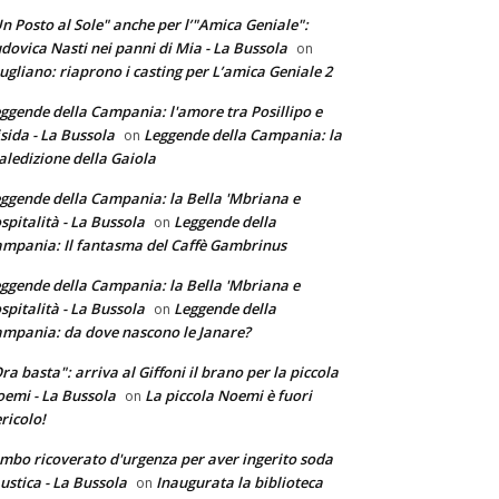
n Posto al Sole" anche per l’"Amica Geniale":
dovica Nasti nei panni di Mia - La Bussola
on
ugliano: riaprono i casting per L’amica Geniale 2
ggende della Campania: l'amore tra Posillipo e
sida - La Bussola
Leggende della Campania: la
on
ledizione della Gaiola
ggende della Campania: la Bella 'Mbriana e
ospitalità - La Bussola
Leggende della
on
mpania: Il fantasma del Caffè Gambrinus
ggende della Campania: la Bella 'Mbriana e
ospitalità - La Bussola
Leggende della
on
mpania: da dove nascono le Janare?
ra basta": arriva al Giffoni il brano per la piccola
emi - La Bussola
La piccola Noemi è fuori
on
ricolo!
mbo ricoverato d'urgenza per aver ingerito soda
ustica - La Bussola
Inaugurata la biblioteca
on