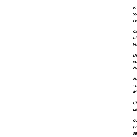
Ri
su
fe
Ca
li
vi
Di
vo
Na
Na
- 
Ma
Gi
La
Co
po
sa