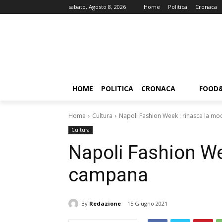
sabato, Agosto 8, 2026
Home
Politica
Cronaca
HOME
POLITICA
CRONACA
FOOD
Home
Cultura
Napoli Fashion Week : rinasce la m
Cultura
Napoli Fashion We
campana
By
Redazione
15 Giugno 2021