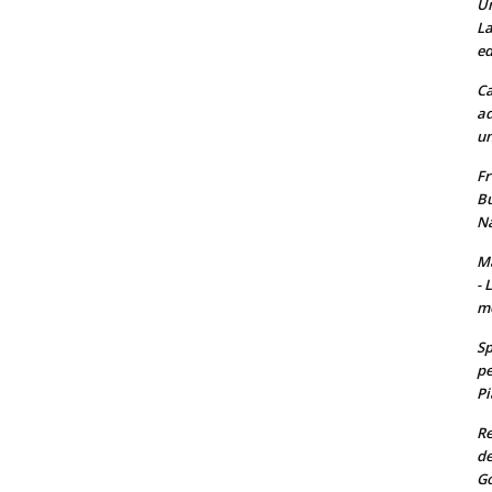
Un
La
ed
Ca
ad
un
Fr
Bu
Na
Ma
- 
m
Sp
pe
Pi
Re
de
Go