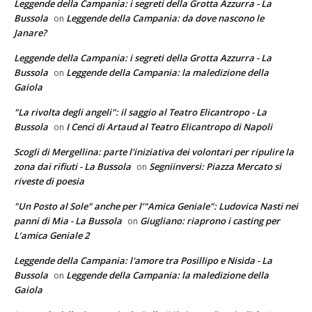
Leggende della Campania: i segreti della Grotta Azzurra - La
Bussola
Leggende della Campania: da dove nascono le
on
Janare?
Leggende della Campania: i segreti della Grotta Azzurra - La
Bussola
Leggende della Campania: la maledizione della
on
Gaiola
"La rivolta degli angeli": il saggio al Teatro Elicantropo - La
Bussola
I Cenci di Artaud al Teatro Elicantropo di Napoli
on
Scogli di Mergellina: parte l'iniziativa dei volontari per ripulire la
zona dai rifiuti - La Bussola
Segniinversi: Piazza Mercato si
on
riveste di poesia
"Un Posto al Sole" anche per l’"Amica Geniale": Ludovica Nasti nei
panni di Mia - La Bussola
Giugliano: riaprono i casting per
on
L’amica Geniale 2
Leggende della Campania: l'amore tra Posillipo e Nisida - La
Bussola
Leggende della Campania: la maledizione della
on
Gaiola