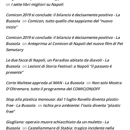
I sette libri migliori su Napoli
on
Comicon 2019 si conclude: il bilancio è decisamente positivo - La
Bussola
Comicon, tutto quello che sappiamo del “nuovo
on
inizio”
Comicon 2019 si conclude: il bilancio è decisamente positivo - La
Bussola
Anteprima al Comicon di Napoli del nuovo film di Pet
on
Sematary
Le due facce di Napoli, un Paradiso abitato da diavoli - La
Bussola
Lezioni di Storia Festival: a Napoli “il passato è
on
presente”
Corto Maltese approda al MAN - La Bussola
Non solo Mostra
on
D’Oltremare, tutto il programma del COMIC(ON)OFF
Stop alla plastica monouso: dal 1 luglio Ravello diventa plastic-
free - La Bussola
Ischia pro ambiente: l’isola diventa “plastic
on
free”
Giugliano: operaio muore schiacchiato da un muletto - La
Bussola
Castellammare di Stabia: tragico incidente nella
on