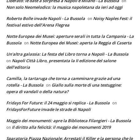
Liberato: le date a sorpresa a Napoli e Milano - La Bussola
on
Non solo Neomelodico: la musica napoletana da ieri ad oggi
Roberto Bolle invade Napoli - La Bussola
Noisy Naples Fest: il
on
festival estivo dell’Arena Flegrea
Notte Europea dei Musei: aperture serali in tutta la Campania - La
Bussola
Notte Europea dei Musei: aperta la Reggia di Caserta
on
Un'altra galassia: La festa del Libro torna a Napoli - La Bussola
Napoli Città Libro, presentata la II edizione del salone
on
dell’editoria
Camilla, la tartaruga che torna a camminare grazie ad una
rotella - La Bussola
Giallo sulla morte di una testuggine:
on
opera di vandali o della natura?
Fridays For Future: il 24 maggio si replica - La Bussola
on
FridaysForFuture invade le strade di Napoli
Maggio dei monumenti: apre la Biblioteca Filangieri - La Bussola
Il diritto alla felicità: il maggio dei monumenti 2019
on
Sparatoria Piazza Nazionale: Arrestati il Killer e la persona che lo