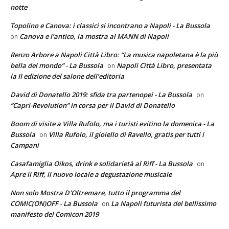
notte
Topolino e Canova: i classici si incontrano a Napoli - La Bussola
Canova e l’antico, la mostra al MANN di Napoli
on
Renzo Arbore a Napoli Città Libro: “La musica napoletana è la più
bella del mondo” - La Bussola
Napoli Città Libro, presentata
on
la II edizione del salone dell’editoria
David di Donatello 2019: sfida tra partenopei - La Bussola
on
“Capri-Revolution” in corsa per il David di Donatello
Boom di visite a Villa Rufolo, ma i turisti evitino la domenica - La
Bussola
Villa Rufolo, il gioiello di Ravello, gratis per tutti i
on
Campani
Casafamiglia Oikos, drink e solidarietà al Riff - La Bussola
on
Apre il Riff, il nuovo locale a degustazione musicale
Non solo Mostra D'Oltremare, tutto il programma del
COMIC(ON)OFF - La Bussola
La Napoli futurista del bellissimo
on
manifesto del Comicon 2019