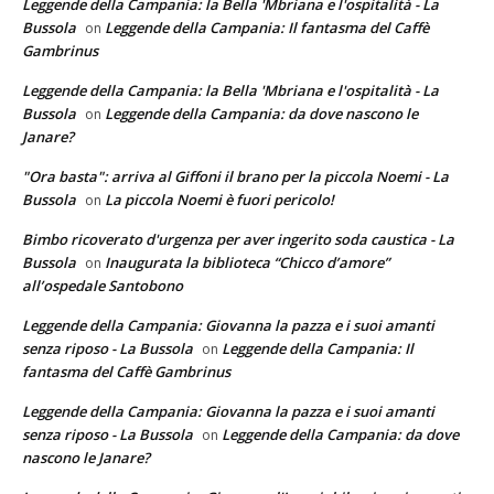
Leggende della Campania: la Bella 'Mbriana e l'ospitalità - La
Bussola
Leggende della Campania: Il fantasma del Caffè
on
Gambrinus
Leggende della Campania: la Bella 'Mbriana e l'ospitalità - La
Bussola
Leggende della Campania: da dove nascono le
on
Janare?
"Ora basta": arriva al Giffoni il brano per la piccola Noemi - La
Bussola
La piccola Noemi è fuori pericolo!
on
Bimbo ricoverato d'urgenza per aver ingerito soda caustica - La
Bussola
Inaugurata la biblioteca “Chicco d’amore”
on
all’ospedale Santobono
Leggende della Campania: Giovanna la pazza e i suoi amanti
senza riposo - La Bussola
Leggende della Campania: Il
on
fantasma del Caffè Gambrinus
Leggende della Campania: Giovanna la pazza e i suoi amanti
senza riposo - La Bussola
Leggende della Campania: da dove
on
nascono le Janare?