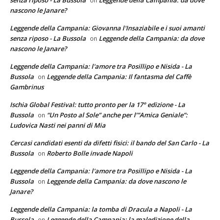
on
nascono le Janare?
Leggende della Campania: Giovanna l'Insaziabile e i suoi amanti
senza riposo - La Bussola
Leggende della Campania: da dove
on
nascono le Janare?
Leggende della Campania: l'amore tra Posillipo e Nisida - La
Bussola
Leggende della Campania: Il fantasma del Caffè
on
Gambrinus
Ischia Global Festival: tutto pronto per la 17° edizione - La
Bussola
“Un Posto al Sole” anche per l’”Amica Geniale”:
on
Ludovica Nasti nei panni di Mia
Cercasi candidati esenti da difetti fisici: il bando del San Carlo - La
Bussola
Roberto Bolle invade Napoli
on
Leggende della Campania: l'amore tra Posillipo e Nisida - La
Bussola
Leggende della Campania: da dove nascono le
on
Janare?
Leggende della Campania: la tomba di Dracula a Napoli - La
Bussola
Leggende della Campania: la maledizione della
on