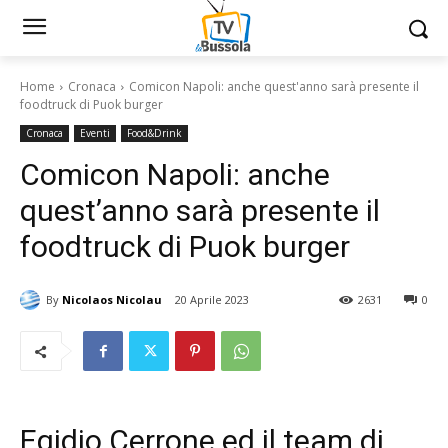
Home
Cronaca
Comicon Napoli: anche quest'anno sarà presente il
foodtruck di Puok burger
Cronaca
Eventi
Food&Drink
Comicon Napoli: anche
quest’anno sarà presente il
foodtruck di Puok burger
By
Nicolaos Nicolau
20 Aprile 2023
2631
0
Egidio Cerrone ed il team di