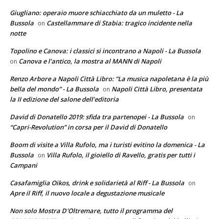
Giugliano: operaio muore schiacchiato da un muletto - La
Bussola
Castellammare di Stabia: tragico incidente nella
on
notte
Topolino e Canova: i classici si incontrano a Napoli - La Bussola
Canova e l’antico, la mostra al MANN di Napoli
on
Renzo Arbore a Napoli Città Libro: “La musica napoletana è la più
bella del mondo” - La Bussola
Napoli Città Libro, presentata
on
la II edizione del salone dell’editoria
David di Donatello 2019: sfida tra partenopei - La Bussola
on
“Capri-Revolution” in corsa per il David di Donatello
Boom di visite a Villa Rufolo, ma i turisti evitino la domenica - La
Bussola
Villa Rufolo, il gioiello di Ravello, gratis per tutti i
on
Campani
Casafamiglia Oikos, drink e solidarietà al Riff - La Bussola
on
Apre il Riff, il nuovo locale a degustazione musicale
Non solo Mostra D'Oltremare, tutto il programma del