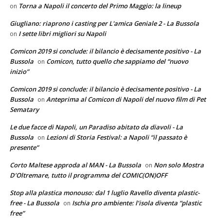
Torna a Napoli il concerto del Primo Maggio: la lineup
on
Giugliano: riaprono i casting per L'amica Geniale 2 - La Bussola
I sette libri migliori su Napoli
on
Comicon 2019 si conclude: il bilancio è decisamente positivo - La
Bussola
Comicon, tutto quello che sappiamo del “nuovo
on
inizio”
Comicon 2019 si conclude: il bilancio è decisamente positivo - La
Bussola
Anteprima al Comicon di Napoli del nuovo film di Pet
on
Sematary
Le due facce di Napoli, un Paradiso abitato da diavoli - La
Bussola
Lezioni di Storia Festival: a Napoli “il passato è
on
presente”
Corto Maltese approda al MAN - La Bussola
Non solo Mostra
on
D’Oltremare, tutto il programma del COMIC(ON)OFF
Stop alla plastica monouso: dal 1 luglio Ravello diventa plastic-
free - La Bussola
Ischia pro ambiente: l’isola diventa “plastic
on
free”