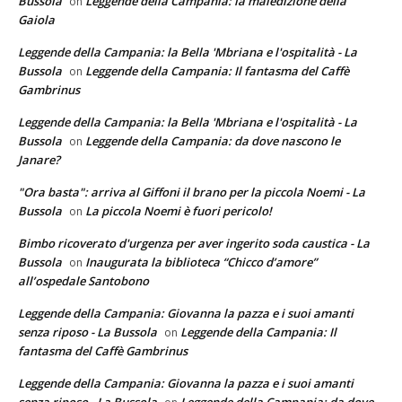
Bussola
Leggende della Campania: la maledizione della
on
Gaiola
Leggende della Campania: la Bella 'Mbriana e l'ospitalità - La
Bussola
Leggende della Campania: Il fantasma del Caffè
on
Gambrinus
Leggende della Campania: la Bella 'Mbriana e l'ospitalità - La
Bussola
Leggende della Campania: da dove nascono le
on
Janare?
"Ora basta": arriva al Giffoni il brano per la piccola Noemi - La
Bussola
La piccola Noemi è fuori pericolo!
on
Bimbo ricoverato d'urgenza per aver ingerito soda caustica - La
Bussola
Inaugurata la biblioteca “Chicco d’amore”
on
all’ospedale Santobono
Leggende della Campania: Giovanna la pazza e i suoi amanti
senza riposo - La Bussola
Leggende della Campania: Il
on
fantasma del Caffè Gambrinus
Leggende della Campania: Giovanna la pazza e i suoi amanti
senza riposo - La Bussola
Leggende della Campania: da dove