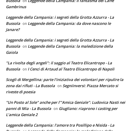
Bussola
Leggende della Campania: Il fantasma del Caffè
on
Gambrinus
Leggende della Campania: i segreti della Grotta Azzurra - La
Bussola
Leggende della Campania: da dove nascono le
on
Janare?
Leggende della Campania: i segreti della Grotta Azzurra - La
Bussola
Leggende della Campania: la maledizione della
on
Gaiola
"La rivolta degli angeli": il saggio al Teatro Elicantropo - La
Bussola
I Cenci di Artaud al Teatro Elicantropo di Napoli
on
Scogli di Mergellina: parte l'iniziativa dei volontari per ripulire la
zona dai rifiuti - La Bussola
Segniinversi: Piazza Mercato si
on
riveste di poesia
"Un Posto al Sole" anche per l’"Amica Geniale": Ludovica Nasti nei
panni di Mia - La Bussola
Giugliano: riaprono i casting per
on
L’amica Geniale 2
Leggende della Campania: l'amore tra Posillipo e Nisida - La