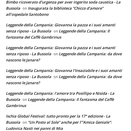
Bimbo ricoverato d'urgenza per aver ingerito soda caustica - La
Bussola
Inaugurata la biblioteca “Chicco d’amore”
on
all’ospedale Santobono
Leggende della Campania: Giovanna la pazza e i suoi amanti
senza riposo - La Bussola
Leggende della Campania: Il
on
fantasma del Caffè Gambrinus
Leggende della Campania: Giovanna la pazza e i suoi amanti
senza riposo - La Bussola
Leggende della Campania: da dove
on
nascono le Janare?
Leggende della Campania: Giovanna l'Insaziabile e i suoi amanti
senza riposo - La Bussola
Leggende della Campania: da dove
on
nascono le Janare?
Leggende della Campania: l'amore tra Posillipo e Nisida - La
Bussola
Leggende della Campania: Il fantasma del Caffè
on
Gambrinus
Ischia Global Festival: tutto pronto per la 17° edizione - La
Bussola
“Un Posto al Sole” anche per l’”Amica Geniale”:
on
Ludovica Nasti nei panni di Mia