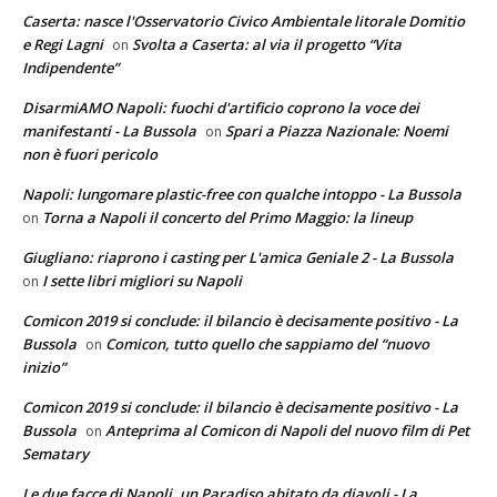
Caserta: nasce l'Osservatorio Civico Ambientale litorale Domitio
e Regi Lagni
Svolta a Caserta: al via il progetto “Vita
on
Indipendente”
DisarmiAMO Napoli: fuochi d'artificio coprono la voce dei
manifestanti - La Bussola
Spari a Piazza Nazionale: Noemi
on
non è fuori pericolo
Napoli: lungomare plastic-free con qualche intoppo - La Bussola
Torna a Napoli il concerto del Primo Maggio: la lineup
on
Giugliano: riaprono i casting per L'amica Geniale 2 - La Bussola
I sette libri migliori su Napoli
on
Comicon 2019 si conclude: il bilancio è decisamente positivo - La
Bussola
Comicon, tutto quello che sappiamo del “nuovo
on
inizio”
Comicon 2019 si conclude: il bilancio è decisamente positivo - La
Bussola
Anteprima al Comicon di Napoli del nuovo film di Pet
on
Sematary
Le due facce di Napoli, un Paradiso abitato da diavoli - La