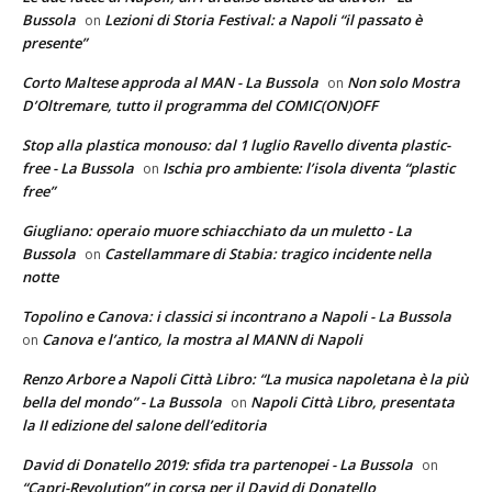
Bussola
Lezioni di Storia Festival: a Napoli “il passato è
on
presente”
Corto Maltese approda al MAN - La Bussola
Non solo Mostra
on
D’Oltremare, tutto il programma del COMIC(ON)OFF
Stop alla plastica monouso: dal 1 luglio Ravello diventa plastic-
free - La Bussola
Ischia pro ambiente: l’isola diventa “plastic
on
free”
Giugliano: operaio muore schiacchiato da un muletto - La
Bussola
Castellammare di Stabia: tragico incidente nella
on
notte
Topolino e Canova: i classici si incontrano a Napoli - La Bussola
Canova e l’antico, la mostra al MANN di Napoli
on
Renzo Arbore a Napoli Città Libro: “La musica napoletana è la più
bella del mondo” - La Bussola
Napoli Città Libro, presentata
on
la II edizione del salone dell’editoria
David di Donatello 2019: sfida tra partenopei - La Bussola
on
“Capri-Revolution” in corsa per il David di Donatello