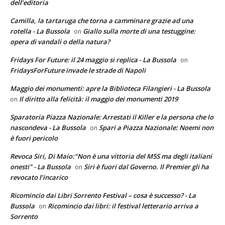
dell’editoria
Camilla, la tartaruga che torna a camminare grazie ad una
rotella - La Bussola
Giallo sulla morte di una testuggine:
on
opera di vandali o della natura?
Fridays For Future: il 24 maggio si replica - La Bussola
on
FridaysForFuture invade le strade di Napoli
Maggio dei monumenti: apre la Biblioteca Filangieri - La Bussola
Il diritto alla felicità: il maggio dei monumenti 2019
on
Sparatoria Piazza Nazionale: Arrestati il Killer e la persona che lo
nascondeva - La Bussola
Spari a Piazza Nazionale: Noemi non
on
è fuori pericolo
Revoca Siri, Di Maio:"Non è una vittoria del M5S ma degli italiani
onesti" - La Bussola
Siri è fuori dal Governo. Il Premier gli ha
on
revocato l’incarico
Ricomincio dai Libri Sorrento Festival – cosa è successo? - La
Bussola
Ricomincio dai libri: il festival letterario arriva a
on
Sorrento