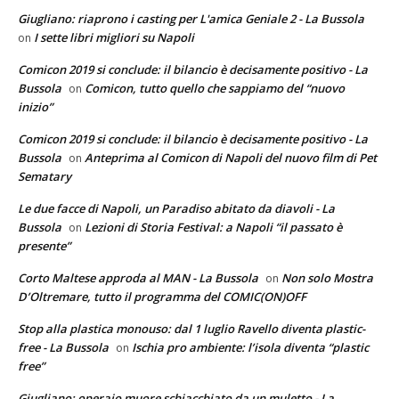
Giugliano: riaprono i casting per L'amica Geniale 2 - La Bussola
I sette libri migliori su Napoli
on
Comicon 2019 si conclude: il bilancio è decisamente positivo - La
Bussola
Comicon, tutto quello che sappiamo del “nuovo
on
inizio”
Comicon 2019 si conclude: il bilancio è decisamente positivo - La
Bussola
Anteprima al Comicon di Napoli del nuovo film di Pet
on
Sematary
Le due facce di Napoli, un Paradiso abitato da diavoli - La
Bussola
Lezioni di Storia Festival: a Napoli “il passato è
on
presente”
Corto Maltese approda al MAN - La Bussola
Non solo Mostra
on
D’Oltremare, tutto il programma del COMIC(ON)OFF
Stop alla plastica monouso: dal 1 luglio Ravello diventa plastic-
free - La Bussola
Ischia pro ambiente: l’isola diventa “plastic
on
free”
Giugliano: operaio muore schiacchiato da un muletto - La