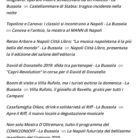
Bussola
Castellammare di Stabia: tragico incidente nella
on
notte
Topolino e Canova: i classici si incontrano a Napoli - La Bussola
Canova e l’antico, la mostra al MANN di Napoli
on
Renzo Arbore a Napoli Città Libro: “La musica napoletana è la più
bella del mondo” - La Bussola
Napoli Città Libro, presentata
on
la II edizione del salone dell’editoria
David di Donatello 2019: sfida tra partenopei - La Bussola
on
“Capri-Revolution” in corsa per il David di Donatello
Boom di visite a Villa Rufolo, ma i turisti evitino la domenica - La
Bussola
Villa Rufolo, il gioiello di Ravello, gratis per tutti i
on
Campani
Casafamiglia Oikos, drink e solidarietà al Riff - La Bussola
on
Apre il Riff, il nuovo locale a degustazione musicale
Non solo Mostra D'Oltremare, tutto il programma del
COMIC(ON)OFF - La Bussola
La Napoli futurista del bellissimo
on
manifesto del Comicon 2019