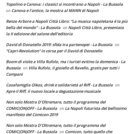
Topolino e Canova: i classici si incontrano a Napoli - La Bussola
Canova e l’antico, la mostra al MANN di Napoli
on
Renzo Arbore a Napoli Città Libro: “La musica napoletana è la più
bella del mondo” - La Bussola
Napoli Città Libro, presentata
on
la II edizione del salone dell’editoria
David di Donatello 2019: sfida tra partenopei - La Bussola
on
“Capri-Revolution” in corsa per il David di Donatello
Boom di visite a Villa Rufolo, ma i turisti evitino la domenica - La
Bussola
Villa Rufolo, il gioiello di Ravello, gratis per tutti i
on
Campani
Casafamiglia Oikos, drink e solidarietà al Riff - La Bussola
on
Apre il Riff, il nuovo locale a degustazione musicale
Non solo Mostra D'Oltremare, tutto il programma del
COMIC(ON)OFF - La Bussola
La Napoli futurista del bellissimo
on
manifesto del Comicon 2019
Non solo Mostra D'Oltremare, tutto il programma del
COMIC(ON)OFF - La Bussola
Comicon, tutto quello che
on