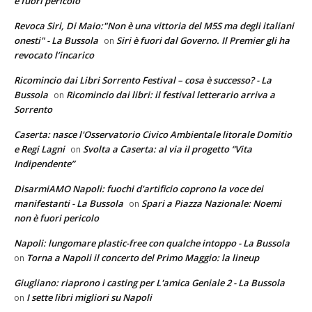
è fuori pericolo
Revoca Siri, Di Maio:"Non è una vittoria del M5S ma degli italiani
onesti" - La Bussola
Siri è fuori dal Governo. Il Premier gli ha
on
revocato l’incarico
Ricomincio dai Libri Sorrento Festival – cosa è successo? - La
Bussola
Ricomincio dai libri: il festival letterario arriva a
on
Sorrento
Caserta: nasce l'Osservatorio Civico Ambientale litorale Domitio
e Regi Lagni
Svolta a Caserta: al via il progetto “Vita
on
Indipendente”
DisarmiAMO Napoli: fuochi d'artificio coprono la voce dei
manifestanti - La Bussola
Spari a Piazza Nazionale: Noemi
on
non è fuori pericolo
Napoli: lungomare plastic-free con qualche intoppo - La Bussola
Torna a Napoli il concerto del Primo Maggio: la lineup
on
Giugliano: riaprono i casting per L'amica Geniale 2 - La Bussola
I sette libri migliori su Napoli
on