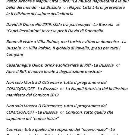
Renzo Arbore a Napoli Città Libro: “La musica napoletana è la più
bella del mondo” - La Bussola
Napoli Città Libro, presentata
on
la II edizione del salone dell’editoria
David di Donatello 2019: sfida tra partenopei - La Bussola
on
“Capri-Revolution” in corsa per il David di Donatello
Boom di visite a Villa Rufolo, ma i turisti evitino la domenica - La
Bussola
Villa Rufolo, il gioiello di Ravello, gratis per tutti i
on
Campani
Casafamiglia Oikos, drink e solidarietà al Riff - La Bussola
on
Apre il Riff, il nuovo locale a degustazione musicale
Non solo Mostra D'Oltremare, tutto il programma del
COMIC(ON)OFF - La Bussola
La Napoli futurista del bellissimo
on
manifesto del Comicon 2019
Non solo Mostra D'Oltremare, tutto il programma del
COMIC(ON)OFF - La Bussola
Comicon, tutto quello che
on
sappiamo del “nuovo inizio”
Comicon, tutto quello che sappiamo del "nuovo inizio" - La