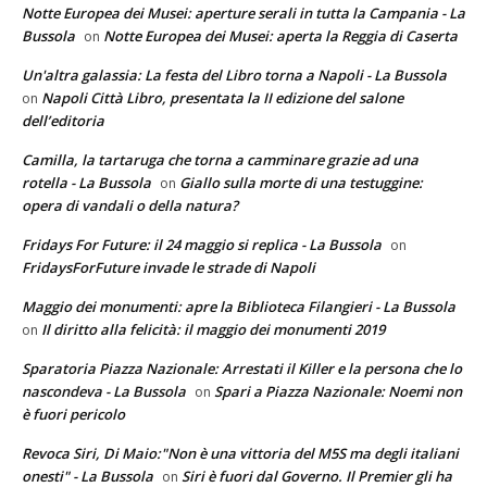
Notte Europea dei Musei: aperture serali in tutta la Campania - La
Bussola
Notte Europea dei Musei: aperta la Reggia di Caserta
on
Un'altra galassia: La festa del Libro torna a Napoli - La Bussola
Napoli Città Libro, presentata la II edizione del salone
on
dell’editoria
Camilla, la tartaruga che torna a camminare grazie ad una
rotella - La Bussola
Giallo sulla morte di una testuggine:
on
opera di vandali o della natura?
Fridays For Future: il 24 maggio si replica - La Bussola
on
FridaysForFuture invade le strade di Napoli
Maggio dei monumenti: apre la Biblioteca Filangieri - La Bussola
Il diritto alla felicità: il maggio dei monumenti 2019
on
Sparatoria Piazza Nazionale: Arrestati il Killer e la persona che lo
nascondeva - La Bussola
Spari a Piazza Nazionale: Noemi non
on
è fuori pericolo
Revoca Siri, Di Maio:"Non è una vittoria del M5S ma degli italiani
onesti" - La Bussola
Siri è fuori dal Governo. Il Premier gli ha
on