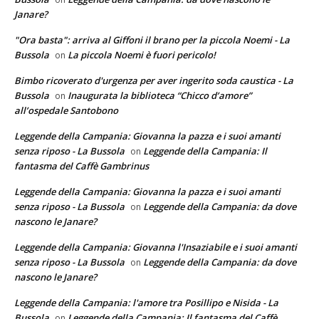
Janare?
"Ora basta": arriva al Giffoni il brano per la piccola Noemi - La
Bussola
La piccola Noemi è fuori pericolo!
on
Bimbo ricoverato d'urgenza per aver ingerito soda caustica - La
Bussola
Inaugurata la biblioteca “Chicco d’amore”
on
all’ospedale Santobono
Leggende della Campania: Giovanna la pazza e i suoi amanti
senza riposo - La Bussola
Leggende della Campania: Il
on
fantasma del Caffè Gambrinus
Leggende della Campania: Giovanna la pazza e i suoi amanti
senza riposo - La Bussola
Leggende della Campania: da dove
on
nascono le Janare?
Leggende della Campania: Giovanna l'Insaziabile e i suoi amanti
senza riposo - La Bussola
Leggende della Campania: da dove
on
nascono le Janare?
Leggende della Campania: l'amore tra Posillipo e Nisida - La
Bussola
Leggende della Campania: Il fantasma del Caffè
on