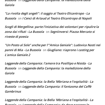
Bussola
Leggende della Campania: la maledizione della
on
Gaiola
"La rivolta degli angeli": il saggio al Teatro Elicantropo - La
Bussola
I Cenci di Artaud al Teatro Elicantropo di Napoli
on
Scogli di Mergellina: parte l'iniziativa dei volontari per ripulire la
zona dai rifiuti - La Bussola
Segniinversi: Piazza Mercato si
on
riveste di poesia
"Un Posto al Sole" anche per l’"Amica Geniale": Ludovica Nasti nei
panni di Mia - La Bussola
Giugliano: riaprono i casting per
on
L’amica Geniale 2
Leggende della Campania: l'amore tra Posillipo e Nisida - La
Bussola
Leggende della Campania: la maledizione della
on
Gaiola
Leggende della Campania: la Bella 'Mbriana e l'ospitalità - La
Bussola
Leggende della Campania: Il fantasma del Caffè
on
Gambrinus
Leggende della Campania: la Bella 'Mbriana e l'ospitalità - La
Bussola
Leggende della Campania: da dove nascono le
on