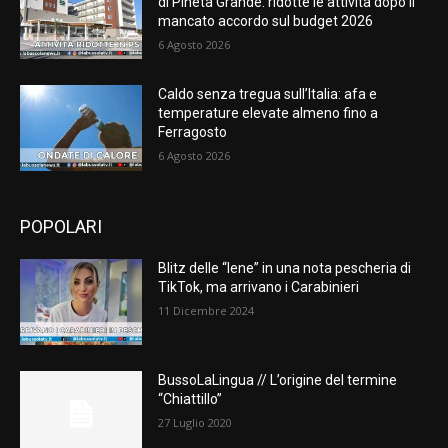
di Pineta Grande: ridotte le attività dopo il
mancato accordo sul budget 2026
6 Agosto 2026
Caldo senza tregua sull’Italia: afa e
temperature elevate almeno fino a
Ferragosto
6 Agosto 2026
POPOLARI
Blitz delle “Iene” in una nota pescheria di
TikTok, ma arrivano i Carabinieri
11 Dicembre 2024
BussoLaLingua // L’origine del termine
“Chiattillo”
27 Luglio 2020