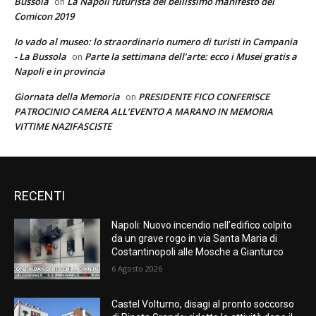
Bussola
La Napoli futurista del bellissimo manifesto del
on
Comicon 2019
Io vado al museo: lo straordinario numero di turisti in Campania
- La Bussola
Parte la settimana dell’arte: ecco i Musei gratis a
on
Napoli e in provincia
Giornata della Memoria
PRESIDENTE FICO CONFERISCE
on
PATROCINIO CAMERA ALL’EVENTO A MARANO IN MEMORIA
VITTIME NAZIFASCISTE
RECENTI
Napoli: Nuovo incendio nell’edifico colpito
da un grave rogo in via Santa Maria di
Costantinopoli alle Mosche a Gianturco
6 Agosto 2026
Castel Volturno, disagi al pronto soccorso