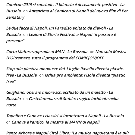
Comicon 2019 si conclude: il bilancio è decisamente positivo - La
Bussola
Anteprima al Comicon di Napoli del nuovo film di Pet
on
Sematary
Le due facce di Napoli, un Paradiso abitato da diavoli - La
Bussola
Lezioni di Storia Festival: a Napoli “il passato è
on
presente”
Corto Maltese approda al MAN - La Bussola
Non solo Mostra
on
D’Oltremare, tutto il programma del COMIC(ON)OFF
Stop alla plastica monouso: dal 1 luglio Ravello diventa plastic-
free - La Bussola
Ischia pro ambiente: l’isola diventa “plastic
on
free”
Giugliano: operaio muore schiacchiato da un muletto - La
Bussola
Castellammare di Stabia: tragico incidente nella
on
notte
Topolino e Canova: i classici si incontrano a Napoli - La Bussola
Canova e l’antico, la mostra al MANN di Napoli
on
Renzo Arbore a Napoli Città Libro: “La musica napoletana è la più