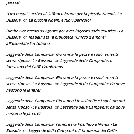
Janare?
"Ora basta": arriva al Giffoni il brano per la piccola Noemi - La
Bussola
La piccola Noemi è fuori pericolo!
on
Bimbo ricoverato d'urgenza per aver ingerito soda caustica - La
Bussola
Inaugurata la biblioteca “Chicco d’amore”
on
all’ospedale Santobono
Leggende della Campania: Giovanna la pazza e i suoi amanti
senza riposo - La Bussola
Leggende della Campania: Il
on
fantasma del Caffè Gambrinus
Leggende della Campania: Giovanna la pazza e i suoi amanti
senza riposo - La Bussola
Leggende della Campania: da dove
on
nascono le Janare?
Leggende della Campania: Giovanna l'Insaziabile e i suoi amanti
senza riposo - La Bussola
Leggende della Campania: da dove
on
nascono le Janare?
Leggende della Campania: l'amore tra Posillipo e Nisida - La
Bussola
Leggende della Campania: Il fantasma del Caffè
on