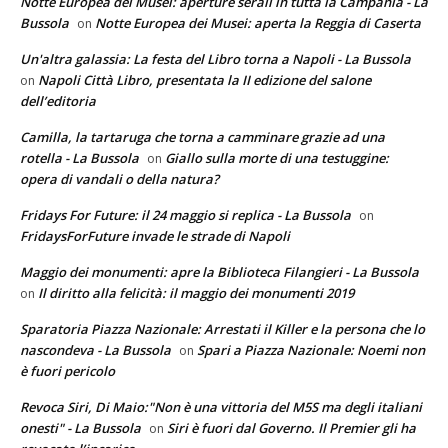
Notte Europea dei Musei: aperture serali in tutta la Campania - La
Bussola
Notte Europea dei Musei: aperta la Reggia di Caserta
on
Un'altra galassia: La festa del Libro torna a Napoli - La Bussola
Napoli Città Libro, presentata la II edizione del salone
on
dell’editoria
Camilla, la tartaruga che torna a camminare grazie ad una
rotella - La Bussola
Giallo sulla morte di una testuggine:
on
opera di vandali o della natura?
Fridays For Future: il 24 maggio si replica - La Bussola
on
FridaysForFuture invade le strade di Napoli
Maggio dei monumenti: apre la Biblioteca Filangieri - La Bussola
Il diritto alla felicità: il maggio dei monumenti 2019
on
Sparatoria Piazza Nazionale: Arrestati il Killer e la persona che lo
nascondeva - La Bussola
Spari a Piazza Nazionale: Noemi non
on
è fuori pericolo
Revoca Siri, Di Maio:"Non è una vittoria del M5S ma degli italiani
onesti" - La Bussola
Siri è fuori dal Governo. Il Premier gli ha
on