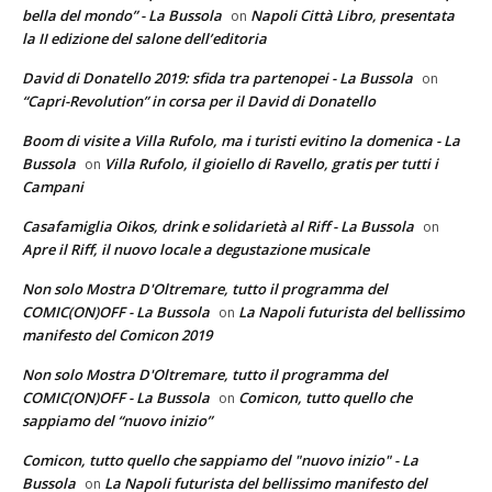
bella del mondo” - La Bussola
Napoli Città Libro, presentata
on
la II edizione del salone dell’editoria
David di Donatello 2019: sfida tra partenopei - La Bussola
on
“Capri-Revolution” in corsa per il David di Donatello
Boom di visite a Villa Rufolo, ma i turisti evitino la domenica - La
Bussola
Villa Rufolo, il gioiello di Ravello, gratis per tutti i
on
Campani
Casafamiglia Oikos, drink e solidarietà al Riff - La Bussola
on
Apre il Riff, il nuovo locale a degustazione musicale
Non solo Mostra D'Oltremare, tutto il programma del
COMIC(ON)OFF - La Bussola
La Napoli futurista del bellissimo
on
manifesto del Comicon 2019
Non solo Mostra D'Oltremare, tutto il programma del
COMIC(ON)OFF - La Bussola
Comicon, tutto quello che
on
sappiamo del “nuovo inizio”
Comicon, tutto quello che sappiamo del "nuovo inizio" - La
Bussola
La Napoli futurista del bellissimo manifesto del
on