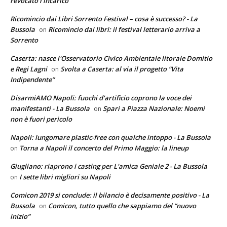
revocato l’incarico
Ricomincio dai Libri Sorrento Festival – cosa è successo? - La
Bussola
Ricomincio dai libri: il festival letterario arriva a
on
Sorrento
Caserta: nasce l'Osservatorio Civico Ambientale litorale Domitio
e Regi Lagni
Svolta a Caserta: al via il progetto “Vita
on
Indipendente”
DisarmiAMO Napoli: fuochi d'artificio coprono la voce dei
manifestanti - La Bussola
Spari a Piazza Nazionale: Noemi
on
non è fuori pericolo
Napoli: lungomare plastic-free con qualche intoppo - La Bussola
Torna a Napoli il concerto del Primo Maggio: la lineup
on
Giugliano: riaprono i casting per L'amica Geniale 2 - La Bussola
I sette libri migliori su Napoli
on
Comicon 2019 si conclude: il bilancio è decisamente positivo - La
Bussola
Comicon, tutto quello che sappiamo del “nuovo
on
inizio”