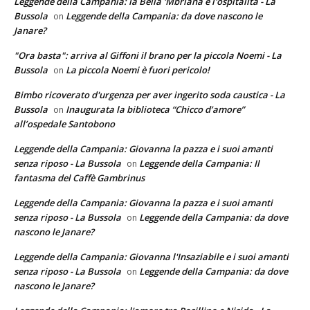
Leggende della Campania: la Bella 'Mbriana e l'ospitalità - La
Bussola
Leggende della Campania: da dove nascono le
on
Janare?
"Ora basta": arriva al Giffoni il brano per la piccola Noemi - La
Bussola
La piccola Noemi è fuori pericolo!
on
Bimbo ricoverato d'urgenza per aver ingerito soda caustica - La
Bussola
Inaugurata la biblioteca “Chicco d’amore”
on
all’ospedale Santobono
Leggende della Campania: Giovanna la pazza e i suoi amanti
senza riposo - La Bussola
Leggende della Campania: Il
on
fantasma del Caffè Gambrinus
Leggende della Campania: Giovanna la pazza e i suoi amanti
senza riposo - La Bussola
Leggende della Campania: da dove
on
nascono le Janare?
Leggende della Campania: Giovanna l'Insaziabile e i suoi amanti
senza riposo - La Bussola
Leggende della Campania: da dove
on
nascono le Janare?