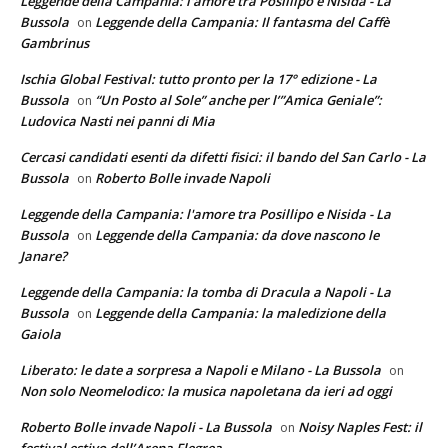
Leggende della Campania: l'amore tra Posillipo e Nisida - La
Bussola
Leggende della Campania: Il fantasma del Caffè
on
Gambrinus
Ischia Global Festival: tutto pronto per la 17° edizione - La
Bussola
“Un Posto al Sole” anche per l’”Amica Geniale”:
on
Ludovica Nasti nei panni di Mia
Cercasi candidati esenti da difetti fisici: il bando del San Carlo - La
Bussola
Roberto Bolle invade Napoli
on
Leggende della Campania: l'amore tra Posillipo e Nisida - La
Bussola
Leggende della Campania: da dove nascono le
on
Janare?
Leggende della Campania: la tomba di Dracula a Napoli - La
Bussola
Leggende della Campania: la maledizione della
on
Gaiola
Liberato: le date a sorpresa a Napoli e Milano - La Bussola
on
Non solo Neomelodico: la musica napoletana da ieri ad oggi
Roberto Bolle invade Napoli - La Bussola
Noisy Naples Fest: il
on
festival estivo dell’Arena Flegrea