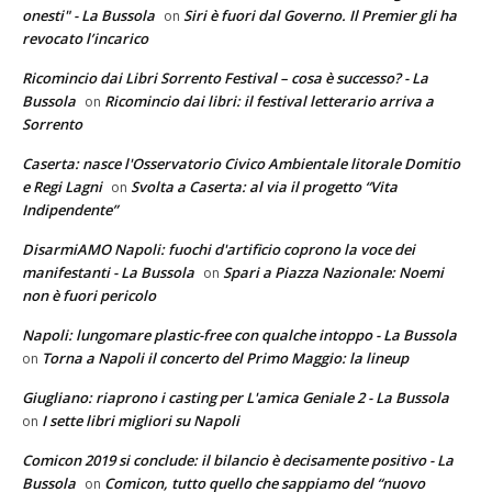
onesti" - La Bussola
Siri è fuori dal Governo. Il Premier gli ha
on
revocato l’incarico
Ricomincio dai Libri Sorrento Festival – cosa è successo? - La
Bussola
Ricomincio dai libri: il festival letterario arriva a
on
Sorrento
Caserta: nasce l'Osservatorio Civico Ambientale litorale Domitio
e Regi Lagni
Svolta a Caserta: al via il progetto “Vita
on
Indipendente”
DisarmiAMO Napoli: fuochi d'artificio coprono la voce dei
manifestanti - La Bussola
Spari a Piazza Nazionale: Noemi
on
non è fuori pericolo
Napoli: lungomare plastic-free con qualche intoppo - La Bussola
Torna a Napoli il concerto del Primo Maggio: la lineup
on
Giugliano: riaprono i casting per L'amica Geniale 2 - La Bussola
I sette libri migliori su Napoli
on
Comicon 2019 si conclude: il bilancio è decisamente positivo - La
Bussola
Comicon, tutto quello che sappiamo del “nuovo
on