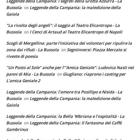
Leggende della Campania: i segreti della Grotta Azzurra - La
Bussola
Leggende della Campania: la maledizione della
on
Gaiola
"La rivolta degli angeli": il saggio al Teatro Elicantropo - La
Bussola
I Cenci di Artaud al Teatro Elicantropo di Napoli
on
Scogli di Mergellina: parte l'iniziativa dei volontari per ripulire la
zona dai rifiuti - La Bussola
Segniinversi: Piazza Mercato si
on
riveste di poesia
"Un Posto al Sole" anche per l’"Amica Geniale": Ludovica Nasti nei
panni di Mia - La Bussola
Giugliano: riaprono i casting per
on
L’amica Geniale 2
Leggende della Campania: l'amore tra Posillipo e Nisida - La
Bussola
Leggende della Campania: la maledizione della
on
Gaiola
Leggende della Campania: la Bella 'Mbriana e l'ospitalità - La
Bussola
Leggende della Campania: Il fantasma del Caffè
on
Gambrinus