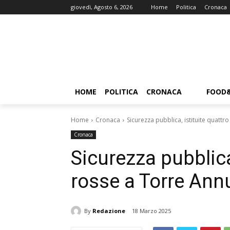
giovedì, Agosto 6, 2026
Home
Politica
Cronaca
HOME
POLITICA
CRONACA
FOOD
Home
Cronaca
Sicurezza pubblica, istituite quatt
Cronaca
Sicurezza pubblica
rosse a Torre Ann
By
Redazione
18 Marzo 2025