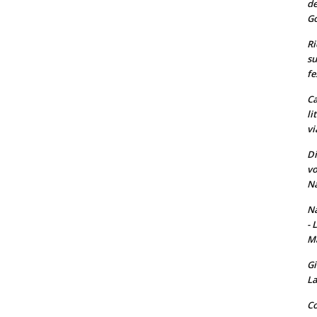
de
Go
Ri
su
fe
Ca
li
vi
Di
vo
Na
Na
- 
Ma
Gi
La
Co