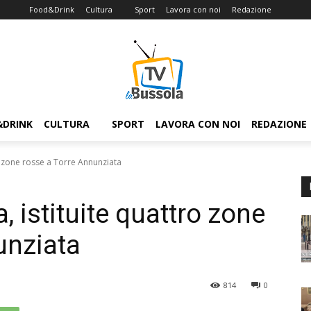
Food&Drink
Cultura
Sport
Lavora con noi
Redazione
&DRINK
CULTURA
SPORT
LAVORA CON NOI
REDAZIONE
ro zone rosse a Torre Annunziata
, istituite quattro zone
unziata
814
0