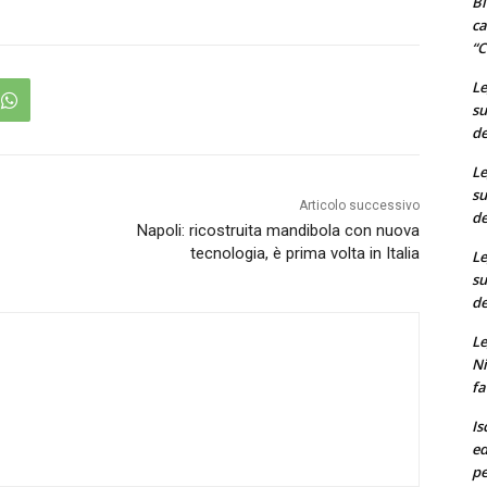
Bi
ca
“C
Le
su
de
Le
su
Articolo successivo
de
Napoli: ricostruita mandibola con nuova
tecnologia, è prima volta in Italia
Le
su
de
Le
Ni
fa
Is
ed
pe