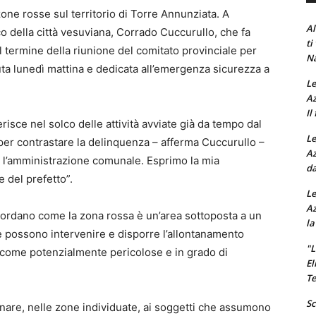
zone rosse sul territorio di Torre Annunziata. A
Al
co della città vesuviana, Corrado Cuccurullo, che fa
ti
 termine della riunione del comitato provinciale per
Na
nuta lunedì mattina e dedicata all’emergenza sicurezza a
Le
Az
Il
isce nel solco delle attività avviate già da tempo dal
Le
e per contrastare la delinquenza – afferma Cuccurullo –
Az
er l’amministrazione comunale. Esprimo la mia
da
 del prefetto”.
Le
Az
ordano come la zona rossa è un’area sottoposta a un
la
ne possono intervenire e disporre l’allontanamento
"L
 come potenzialmente pericolose e in grado di
El
Te
Sc
onare, nelle zone individuate, ai soggetti che assumono