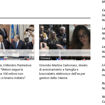
M
Ce
Sa
Na
Le
Ni
da
Le
Na
ma
Cronaca
Li
i, il Ministro Piantedosi
Omicidio Martina Carbonaro, divieto
Bu
: “Meloni segue la
di avvicinamento a famiglia e
se 100 milioni non
braccialetto elettronico dell’ex per
na
ci tiriamo indietro”
genitori della 14enne
Ro
Na
No
Ca