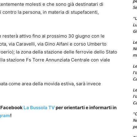
pe
tentemente molesti e che sono già destinatari di
Se
ti contro la persona, in materia di stupefacenti,
"U
Lu
Gi
 resterà attivo fino al prossimo 30 giugno con le
Le
ta, via Caravelli, via Gino Alfani e corso Umberto
Ni
Poerio); la zona della stazione delle ferrovie dello Stato
ma
ella stazione Fs Torre Annunziata Centrale con viale
Le
l'
Ca
uata come area della movida estiva, sarà invece
Le
l'
Ca
a Facebook
La Bussola TV
per orientarti e informarti in
"O
gram
!
No
pe