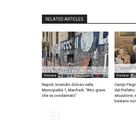
RELATED ARTICLES
Cronaca
Cronaca
Napoli: Incendio doloso nella
Campi Flegre
Municipalità 1, Manfredi: “Atto grave
dal Prefetto
che va condannato”
situazione, 
bastano non 