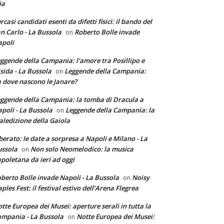
ia
rcasi candidati esenti da difetti fisici: il bando del
n Carlo - La Bussola
Roberto Bolle invade
on
poli
ggende della Campania: l'amore tra Posillipo e
sida - La Bussola
Leggende della Campania:
on
 dove nascono le Janare?
ggende della Campania: la tomba di Dracula a
poli - La Bussola
Leggende della Campania: la
on
ledizione della Gaiola
berato: le date a sorpresa a Napoli e Milano - La
ssola
Non solo Neomelodico: la musica
on
poletana da ieri ad oggi
berto Bolle invade Napoli - La Bussola
Noisy
on
ples Fest: il festival estivo dell’Arena Flegrea
tte Europea dei Musei: aperture serali in tutta la
mpania - La Bussola
Notte Europea dei Musei:
on