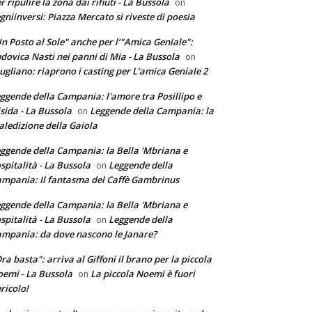
r ripulire la zona dai rifiuti - La Bussola
on
gniinversi: Piazza Mercato si riveste di poesia
n Posto al Sole" anche per l’"Amica Geniale":
dovica Nasti nei panni di Mia - La Bussola
on
ugliano: riaprono i casting per L’amica Geniale 2
ggende della Campania: l'amore tra Posillipo e
sida - La Bussola
Leggende della Campania: la
on
ledizione della Gaiola
ggende della Campania: la Bella 'Mbriana e
ospitalità - La Bussola
Leggende della
on
mpania: Il fantasma del Caffè Gambrinus
ggende della Campania: la Bella 'Mbriana e
ospitalità - La Bussola
Leggende della
on
mpania: da dove nascono le Janare?
ra basta": arriva al Giffoni il brano per la piccola
emi - La Bussola
La piccola Noemi è fuori
on
ricolo!