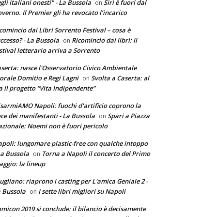
gli italiani onesti" - La Bussola
Siri è fuori dal
on
verno. Il Premier gli ha revocato l’incarico
comincio dai Libri Sorrento Festival – cosa è
ccesso? - La Bussola
Ricomincio dai libri: il
on
stival letterario arriva a Sorrento
serta: nasce l'Osservatorio Civico Ambientale
torale Domitio e Regi Lagni
Svolta a Caserta: al
on
a il progetto “Vita Indipendente”
sarmiAMO Napoli: fuochi d'artificio coprono la
ce dei manifestanti - La Bussola
Spari a Piazza
on
zionale: Noemi non è fuori pericolo
poli: lungomare plastic-free con qualche intoppo
La Bussola
Torna a Napoli il concerto del Primo
on
ggio: la lineup
ugliano: riaprono i casting per L'amica Geniale 2 -
 Bussola
I sette libri migliori su Napoli
on
micon 2019 si conclude: il bilancio è decisamente