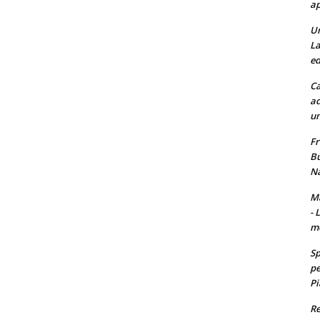
ap
Un
La
ed
Ca
ad
un
Fr
Bu
Na
Ma
- 
m
Sp
pe
Pi
Re