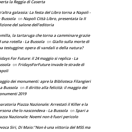
erta la Reggia di Caserta
'altra galassia: La festa del Libro torna a Napoli -
 Bussola
Napoli Città Libro, presentata la II
on
izione del salone dell’editoria
milla, la tartaruga che torna a camminare grazie
 una rotella - La Bussola
Giallo sulla morte di
on
a testuggine: opera di vandali o della natura?
idays For Future: il 24 maggio si replica - La
ssola
FridaysForFuture invade le strade di
on
poli
ggio dei monumenti: apre la Biblioteca Filangieri
La Bussola
Il diritto alla felicità: il maggio dei
on
onumenti 2019
aratoria Piazza Nazionale: Arrestati il Killer e la
rsona che lo nascondeva - La Bussola
Spari a
on
azza Nazionale: Noemi non è fuori pericolo
voca Siri, Di Maio:"Non è una vittoria del M5S ma