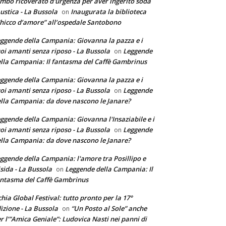
mbo ricoverato d'urgenza per aver ingerito soda
ustica - La Bussola
Inaugurata la biblioteca
on
hicco d’amore” all’ospedale Santobono
ggende della Campania: Giovanna la pazza e i
oi amanti senza riposo - La Bussola
Leggende
on
lla Campania: Il fantasma del Caffè Gambrinus
ggende della Campania: Giovanna la pazza e i
oi amanti senza riposo - La Bussola
Leggende
on
lla Campania: da dove nascono le Janare?
ggende della Campania: Giovanna l'Insaziabile e i
oi amanti senza riposo - La Bussola
Leggende
on
lla Campania: da dove nascono le Janare?
ggende della Campania: l'amore tra Posillipo e
sida - La Bussola
Leggende della Campania: Il
on
ntasma del Caffè Gambrinus
chia Global Festival: tutto pronto per la 17°
izione - La Bussola
“Un Posto al Sole” anche
on
r l’”Amica Geniale”: Ludovica Nasti nei panni di