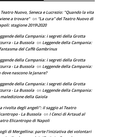
 Teatro Nuovo, Seneca e Lucrezio: "Quando la vita
 viene a trovare"
“La cura” del Teatro Nuovo di
on
poli: stagione 2019\2020
ggende della Campania: i segreti della Grotta
zurra - La Bussola
Leggende della Campania:
on
 fantasma del Caffè Gambrinus
ggende della Campania: i segreti della Grotta
zurra - La Bussola
Leggende della Campania:
on
 dove nascono le Janare?
ggende della Campania: i segreti della Grotta
zurra - La Bussola
Leggende della Campania:
on
 maledizione della Gaiola
a rivolta degli angeli": il saggio al Teatro
icantropo - La Bussola
I Cenci di Artaud al
on
atro Elicantropo di Napoli
ogli di Mergellina: parte l'iniziativa dei volontari