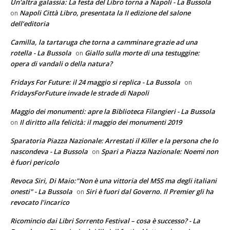
Un'altra galassia: La festa del Libro torna a Napoli - La Bussola
Napoli Città Libro, presentata la II edizione del salone
on
dell’editoria
Camilla, la tartaruga che torna a camminare grazie ad una
rotella - La Bussola
Giallo sulla morte di una testuggine:
on
opera di vandali o della natura?
Fridays For Future: il 24 maggio si replica - La Bussola
on
FridaysForFuture invade le strade di Napoli
Maggio dei monumenti: apre la Biblioteca Filangieri - La Bussola
Il diritto alla felicità: il maggio dei monumenti 2019
on
Sparatoria Piazza Nazionale: Arrestati il Killer e la persona che lo
nascondeva - La Bussola
Spari a Piazza Nazionale: Noemi non
on
è fuori pericolo
Revoca Siri, Di Maio:"Non è una vittoria del M5S ma degli italiani
onesti" - La Bussola
Siri è fuori dal Governo. Il Premier gli ha
on
revocato l’incarico
Ricomincio dai Libri Sorrento Festival – cosa è successo? - La