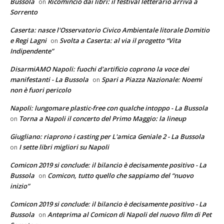
Bussola
Ricomincio dai libri: il festival letterario arriva a
on
Sorrento
Caserta: nasce l'Osservatorio Civico Ambientale litorale Domitio
e Regi Lagni
Svolta a Caserta: al via il progetto “Vita
on
Indipendente”
DisarmiAMO Napoli: fuochi d'artificio coprono la voce dei
manifestanti - La Bussola
Spari a Piazza Nazionale: Noemi
on
non è fuori pericolo
Napoli: lungomare plastic-free con qualche intoppo - La Bussola
Torna a Napoli il concerto del Primo Maggio: la lineup
on
Giugliano: riaprono i casting per L'amica Geniale 2 - La Bussola
I sette libri migliori su Napoli
on
Comicon 2019 si conclude: il bilancio è decisamente positivo - La
Bussola
Comicon, tutto quello che sappiamo del “nuovo
on
inizio”
Comicon 2019 si conclude: il bilancio è decisamente positivo - La
Bussola
Anteprima al Comicon di Napoli del nuovo film di Pet
on