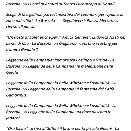
Bussola
I Cenci di Artaud al Teatro Elicantropo di Napoli
on
Scogli di Mergellina: parte l'iniziativa dei volontari per ripulire la
zona dai rifiuti - La Bussola
Segniinversi: Piazza Mercato si
on
riveste di poesia
"Un Posto al Sole" anche per l’"Amica Geniale": Ludovica Nasti nei
panni di Mia - La Bussola
Giugliano: riaprono i casting per
on
L’amica Geniale 2
Leggende della Campania: l'amore tra Posillipo e Nisida - La
Bussola
Leggende della Campania: la maledizione della
on
Gaiola
Leggende della Campania: la Bella 'Mbriana e l'ospitalità - La
Bussola
Leggende della Campania: Il fantasma del Caffè
on
Gambrinus
Leggende della Campania: la Bella 'Mbriana e l'ospitalità - La
Bussola
Leggende della Campania: da dove nascono le
on
Janare?
"Ora basta": arriva al Giffoni il brano per la piccola Noemi - La