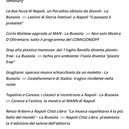
Sematary
Le due facce di Napoli, un Paradiso abitato da diavoli - La
Bussola
Lezioni di Storia Festival: a Napoli “il passato è
on
presente”
Corto Maltese approda al MAN - La Bussola
Non solo Mostra
on
D’Oltremare, tutto il programma del COMIC(ON)OFF
Stop alla plastica monouso: dal 1 luglio Ravello diventa plastic-
free - La Bussola
Ischia pro ambiente: l’isola diventa “plastic
on
free”
Giugliano: operaio muore schiacchiato da un muletto - La
Bussola
Castellammare di Stabia: tragico incidente nella
on
notte
Topolino e Canova: i classici si incontrano a Napoli - La Bussola
Canova e l’antico, la mostra al MANN di Napoli
on
Renzo Arbore a Napoli Città Libro: “La musica napoletana è la più
bella del mondo” - La Bussola
Napoli Città Libro, presentata
on
la II edizione del salone dell’editoria