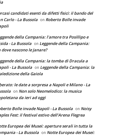
ia
rcasi candidati esenti da difetti fisici: il bando del
n Carlo - La Bussola
Roberto Bolle invade
on
poli
ggende della Campania: l'amore tra Posillipo e
sida - La Bussola
Leggende della Campania:
on
 dove nascono le Janare?
ggende della Campania: la tomba di Dracula a
poli - La Bussola
Leggende della Campania: la
on
ledizione della Gaiola
berato: le date a sorpresa a Napoli e Milano - La
ssola
Non solo Neomelodico: la musica
on
poletana da ieri ad oggi
berto Bolle invade Napoli - La Bussola
Noisy
on
ples Fest: il festival estivo dell’Arena Flegrea
tte Europea dei Musei: aperture serali in tutta la
mpania - La Bussola
Notte Europea dei Musei:
on