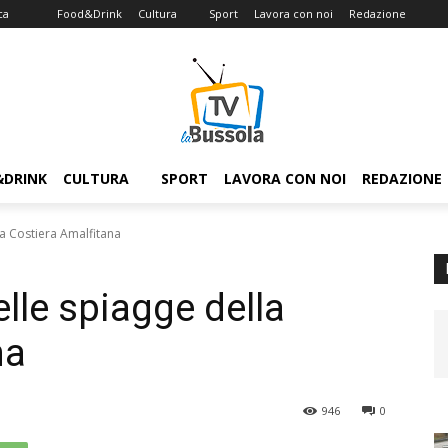
ca
Food&Drink
Cultura
Sport
Lavora con noi
Redazione
&DRINK
CULTURA
SPORT
LAVORA CON NOI
REDAZIONE
a Costiera Amalfitana
lle spiagge della
na
946
0