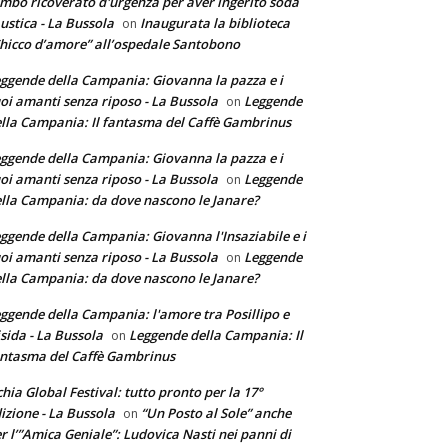
mbo ricoverato d'urgenza per aver ingerito soda
ustica - La Bussola
Inaugurata la biblioteca
on
hicco d’amore” all’ospedale Santobono
ggende della Campania: Giovanna la pazza e i
oi amanti senza riposo - La Bussola
Leggende
on
lla Campania: Il fantasma del Caffè Gambrinus
ggende della Campania: Giovanna la pazza e i
oi amanti senza riposo - La Bussola
Leggende
on
lla Campania: da dove nascono le Janare?
ggende della Campania: Giovanna l'Insaziabile e i
oi amanti senza riposo - La Bussola
Leggende
on
lla Campania: da dove nascono le Janare?
ggende della Campania: l'amore tra Posillipo e
sida - La Bussola
Leggende della Campania: Il
on
ntasma del Caffè Gambrinus
chia Global Festival: tutto pronto per la 17°
izione - La Bussola
“Un Posto al Sole” anche
on
r l’”Amica Geniale”: Ludovica Nasti nei panni di