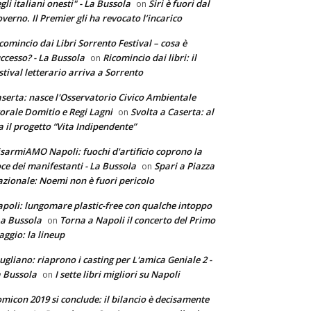
gli italiani onesti" - La Bussola
Siri è fuori dal
on
verno. Il Premier gli ha revocato l’incarico
comincio dai Libri Sorrento Festival – cosa è
ccesso? - La Bussola
Ricomincio dai libri: il
on
stival letterario arriva a Sorrento
serta: nasce l'Osservatorio Civico Ambientale
torale Domitio e Regi Lagni
Svolta a Caserta: al
on
a il progetto “Vita Indipendente”
sarmiAMO Napoli: fuochi d'artificio coprono la
ce dei manifestanti - La Bussola
Spari a Piazza
on
zionale: Noemi non è fuori pericolo
poli: lungomare plastic-free con qualche intoppo
La Bussola
Torna a Napoli il concerto del Primo
on
ggio: la lineup
ugliano: riaprono i casting per L'amica Geniale 2 -
 Bussola
I sette libri migliori su Napoli
on
micon 2019 si conclude: il bilancio è decisamente