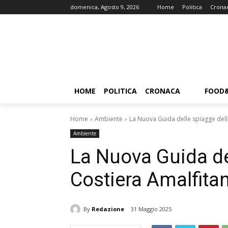
domenica, Agosto 9, 2026
Home
Politica
Crona
HOME
POLITICA
CRONACA
FOOD
Home
Ambiente
La Nuova Guida delle spiagge dell
Ambiente
La Nuova Guida de
Costiera Amalfita
By
Redazione
31 Maggio 2025