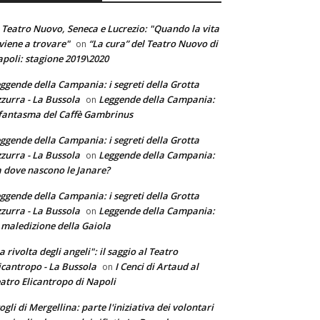
 Teatro Nuovo, Seneca e Lucrezio: "Quando la vita
 viene a trovare"
“La cura” del Teatro Nuovo di
on
poli: stagione 2019\2020
ggende della Campania: i segreti della Grotta
zurra - La Bussola
Leggende della Campania:
on
 fantasma del Caffè Gambrinus
ggende della Campania: i segreti della Grotta
zurra - La Bussola
Leggende della Campania:
on
 dove nascono le Janare?
ggende della Campania: i segreti della Grotta
zurra - La Bussola
Leggende della Campania:
on
 maledizione della Gaiola
a rivolta degli angeli": il saggio al Teatro
icantropo - La Bussola
I Cenci di Artaud al
on
atro Elicantropo di Napoli
ogli di Mergellina: parte l'iniziativa dei volontari