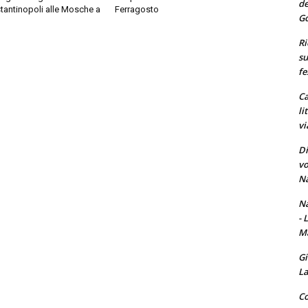
de
tantinopoli alle Mosche a
Ferragosto
Go
Ri
su
fe
Ca
li
vi
Di
vo
Na
Na
- 
Ma
Gi
La
Co