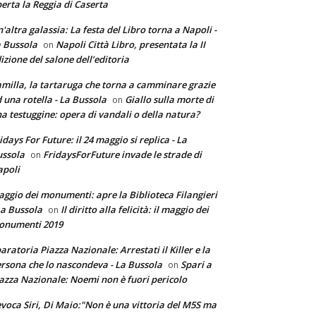
erta la Reggia di Caserta
'altra galassia: La festa del Libro torna a Napoli -
 Bussola
Napoli Città Libro, presentata la II
on
izione del salone dell’editoria
milla, la tartaruga che torna a camminare grazie
 una rotella - La Bussola
Giallo sulla morte di
on
a testuggine: opera di vandali o della natura?
idays For Future: il 24 maggio si replica - La
ssola
FridaysForFuture invade le strade di
on
poli
ggio dei monumenti: apre la Biblioteca Filangieri
La Bussola
Il diritto alla felicità: il maggio dei
on
onumenti 2019
aratoria Piazza Nazionale: Arrestati il Killer e la
rsona che lo nascondeva - La Bussola
Spari a
on
azza Nazionale: Noemi non è fuori pericolo
voca Siri, Di Maio:"Non è una vittoria del M5S ma