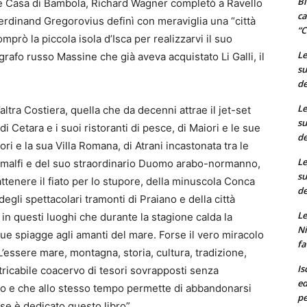
Bi
bre Casa di Bambola, Richard Wagner completò a Ravello
ca
 Ferdinand Gregorovius definì con meraviglia una “città
“C
prò la piccola isola d’Isca per realizzarvi il suo
Le
grafo russo Massine che già aveva acquistato Li Galli, il
su
de
Le
l’altra Costiera, quella che da decenni attrae il jet-set
su
di Cetara e i suoi ristoranti di pesce, di Maiori e le sue
de
ri e la sua Villa Romana, di Atrani incastonata tra le
Le
i Amalfi e del suo straordinario Duomo arabo-normanno,
su
rattenere il fiato per lo stupore, della minuscola Conca
de
 degli spettacolari tramonti di Praiano e della città
Le
in questi luoghi che durante la stagione calda la
Ni
sue spiagge agli amanti del mare. Forse il vero miracolo
fa
L’essere mare, montagna, storia, cultura, tradizione,
Is
tricabile coacervo di tesori sovrapposti senza
ed
iato e che allo stesso tempo permette di abbandonarsi
pe
sse è dedicato questo libro”.