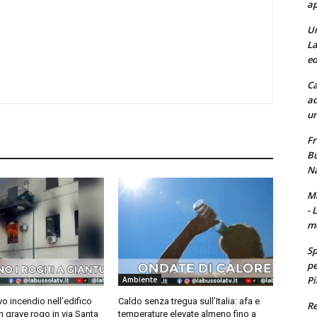
ap
Un
La
ed
Ca
ad
un
Fr
Bu
Na
Ma
- 
m
Sp
pe
Pi
Ambiente
o incendio nell’edifico
Caldo senza tregua sull’Italia: afa e
Re
n grave rogo in via Santa
temperature elevate almeno fino a