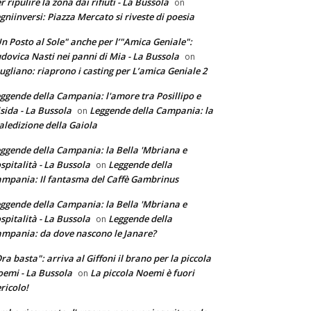
r ripulire la zona dai rifiuti - La Bussola
on
gniinversi: Piazza Mercato si riveste di poesia
n Posto al Sole" anche per l’"Amica Geniale":
dovica Nasti nei panni di Mia - La Bussola
on
ugliano: riaprono i casting per L’amica Geniale 2
ggende della Campania: l'amore tra Posillipo e
sida - La Bussola
Leggende della Campania: la
on
ledizione della Gaiola
ggende della Campania: la Bella 'Mbriana e
ospitalità - La Bussola
Leggende della
on
mpania: Il fantasma del Caffè Gambrinus
ggende della Campania: la Bella 'Mbriana e
ospitalità - La Bussola
Leggende della
on
mpania: da dove nascono le Janare?
ra basta": arriva al Giffoni il brano per la piccola
emi - La Bussola
La piccola Noemi è fuori
on
ricolo!