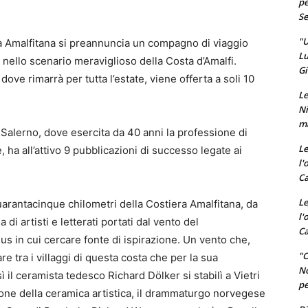
pe
Se
"U
a Amalfitana si preannuncia un compagno di viaggio
Lu
, nello scenario meraviglioso della Costa d’Amalfi.
Gi
ove rimarrà per tutta l’estate, viene offerta a soli 10
Le
Ni
ma
 a Salerno, dove esercita da 40 anni la professione di
Le
 ha all’attivo 9 pubblicazioni di successo legate ai
l'
Ca
Le
quarantacinque chilometri della Costiera Amalfitana, da
l'
di artisti e letterati portati dal vento del
Ca
 in cui cercare fonte di ispirazione. Un vento che,
"O
re tra i villaggi di questa costa che per la sua
No
 il ceramista tedesco Richard Dölker si stabilì a Vietri
pe
one della ceramica artistica, il drammaturgo norvegese