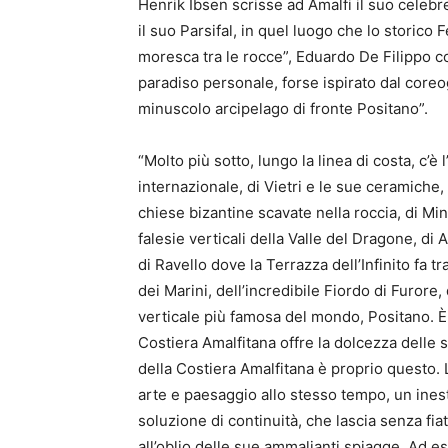
Henrik Ibsen scrisse ad Amalfi il suo cele
il suo Parsifal, in quel luogo che lo storico
moresca tra le rocce”, Eduardo De Filippo com
paradiso personale, forse ispirato dal coreo
minuscolo arcipelago di fronte Positano”.
“Molto più sotto, lungo la linea di costa, c’è 
internazionale, di Vietri e le sue ceramiche, 
chiese bizantine scavate nella roccia, di Mino
falesie verticali della Valle del Dragone, d
di Ravello dove la Terrazza dell’Infinito fa t
dei Marini, dell’incredibile Fiordo di Furore,
verticale più famosa del mondo, Positano. È 
Costiera Amalfitana offre la dolcezza delle 
della Costiera Amalfitana è proprio questo. 
arte e paesaggio allo stesso tempo, un ines
soluzione di continuità, che lascia senza f
all’oblio delle sue ammalianti spiagge. Ad e