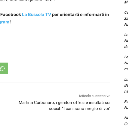
M
Ce
a Facebook
La Bussola TV
per orientarti e informarti in
Sa
gram
!
Na
Le
Ni
da
Le
Na
ma
Li
Bu
na
Articolo successivo
Ro
Martina Carbonaro, i genitori offesi e insultati sui
Na
social: “I cani sono meglio di voi”
No
Ca