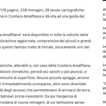
Al
176 pagine, 238 immagini, 28 tavole cartografiche:
ti
a in Costiera Amalfitana e dà vita ad una guida del
Na
Le
Az
Amalfitana” sarà disponibile in tutte le edicole della
Il
licazione aggiornata, comprensiva dei piccoli e grandi
Le
 questo famoso tratto di litorale, sicuramente uno dei
Az
da
Le
iche, alterabili e, nel caso della Costiera Amalfitana,
Az
izioni climatiche, periodi più secchi o più piovosi, e
la
iminuire di superficie. Alcune piccole spiagge, ancora
"L
 irrimediabilmente scomparse, altre sono diventate
El
lità degli accessi che permettevano di arrivarci da terra.
Te
 balneari prima inesistenti. Da qui l’esigenza di
Sc
corredarla di nuove immagini, di cui tantissime aeree