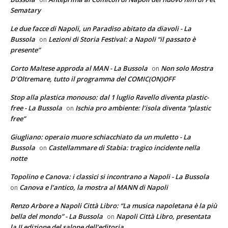
Sematary
Le due facce di Napoli, un Paradiso abitato da diavoli - La
Bussola
Lezioni di Storia Festival: a Napoli “il passato è
on
presente”
Corto Maltese approda al MAN - La Bussola
Non solo Mostra
on
D’Oltremare, tutto il programma del COMIC(ON)OFF
Stop alla plastica monouso: dal 1 luglio Ravello diventa plastic-
free - La Bussola
Ischia pro ambiente: l’isola diventa “plastic
on
free”
Giugliano: operaio muore schiacchiato da un muletto - La
Bussola
Castellammare di Stabia: tragico incidente nella
on
notte
Topolino e Canova: i classici si incontrano a Napoli - La Bussola
Canova e l’antico, la mostra al MANN di Napoli
on
Renzo Arbore a Napoli Città Libro: “La musica napoletana è la più
bella del mondo” - La Bussola
Napoli Città Libro, presentata
on
la II edizione del salone dell’editoria