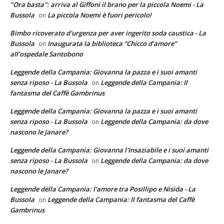
"Ora basta": arriva al Giffoni il brano per la piccola Noemi - La
Bussola
La piccola Noemi è fuori pericolo!
on
Bimbo ricoverato d'urgenza per aver ingerito soda caustica - La
Bussola
Inaugurata la biblioteca “Chicco d’amore”
on
all’ospedale Santobono
Leggende della Campania: Giovanna la pazza e i suoi amanti
senza riposo - La Bussola
Leggende della Campania: Il
on
fantasma del Caffè Gambrinus
Leggende della Campania: Giovanna la pazza e i suoi amanti
senza riposo - La Bussola
Leggende della Campania: da dove
on
nascono le Janare?
Leggende della Campania: Giovanna l'Insaziabile e i suoi amanti
senza riposo - La Bussola
Leggende della Campania: da dove
on
nascono le Janare?
Leggende della Campania: l'amore tra Posillipo e Nisida - La
Bussola
Leggende della Campania: Il fantasma del Caffè
on
Gambrinus