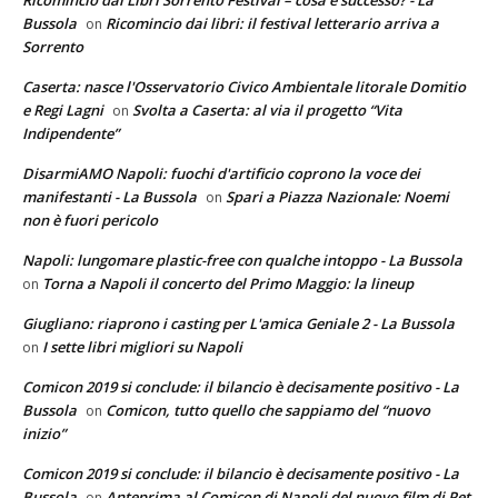
Ricomincio dai Libri Sorrento Festival – cosa è successo? - La
Bussola
Ricomincio dai libri: il festival letterario arriva a
on
Sorrento
Caserta: nasce l'Osservatorio Civico Ambientale litorale Domitio
e Regi Lagni
Svolta a Caserta: al via il progetto “Vita
on
Indipendente”
DisarmiAMO Napoli: fuochi d'artificio coprono la voce dei
manifestanti - La Bussola
Spari a Piazza Nazionale: Noemi
on
non è fuori pericolo
Napoli: lungomare plastic-free con qualche intoppo - La Bussola
Torna a Napoli il concerto del Primo Maggio: la lineup
on
Giugliano: riaprono i casting per L'amica Geniale 2 - La Bussola
I sette libri migliori su Napoli
on
Comicon 2019 si conclude: il bilancio è decisamente positivo - La
Bussola
Comicon, tutto quello che sappiamo del “nuovo
on
inizio”
Comicon 2019 si conclude: il bilancio è decisamente positivo - La
Bussola
Anteprima al Comicon di Napoli del nuovo film di Pet
on