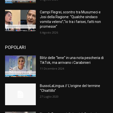
Campi Flegrei, scontro tra Musumeci e
Josi della Ragione: “Qualche sindaco
vomita veleno”;“io tra i farisei, fatti non
promesse”
6 Agosto 2026
POPOLARI
Blitz delle “Iene” in una nota pescheria di
TikTok, ma arrivano i Carabinieri
11 Dicembre 2024
BussoLaLingua // L’origine del termine
“Chiattillo”
27 Luglio 2020