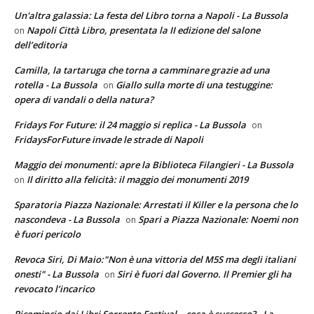
Un'altra galassia: La festa del Libro torna a Napoli - La Bussola
Napoli Città Libro, presentata la II edizione del salone
on
dell’editoria
Camilla, la tartaruga che torna a camminare grazie ad una
rotella - La Bussola
Giallo sulla morte di una testuggine:
on
opera di vandali o della natura?
Fridays For Future: il 24 maggio si replica - La Bussola
on
FridaysForFuture invade le strade di Napoli
Maggio dei monumenti: apre la Biblioteca Filangieri - La Bussola
Il diritto alla felicità: il maggio dei monumenti 2019
on
Sparatoria Piazza Nazionale: Arrestati il Killer e la persona che lo
nascondeva - La Bussola
Spari a Piazza Nazionale: Noemi non
on
è fuori pericolo
Revoca Siri, Di Maio:"Non è una vittoria del M5S ma degli italiani
onesti" - La Bussola
Siri è fuori dal Governo. Il Premier gli ha
on
revocato l’incarico