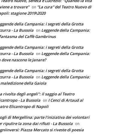
 Teatro Nuovo, Seneca e Lucrezio: "Quando la vita
 viene a trovare"
“La cura” del Teatro Nuovo di
on
poli: stagione 2019\2020
ggende della Campania: i segreti della Grotta
zurra - La Bussola
Leggende della Campania:
on
 fantasma del Caffè Gambrinus
ggende della Campania: i segreti della Grotta
zurra - La Bussola
Leggende della Campania:
on
 dove nascono le Janare?
ggende della Campania: i segreti della Grotta
zurra - La Bussola
Leggende della Campania:
on
 maledizione della Gaiola
a rivolta degli angeli": il saggio al Teatro
icantropo - La Bussola
I Cenci di Artaud al
on
atro Elicantropo di Napoli
ogli di Mergellina: parte l'iniziativa dei volontari
r ripulire la zona dai rifiuti - La Bussola
on
gniinversi: Piazza Mercato si riveste di poesia