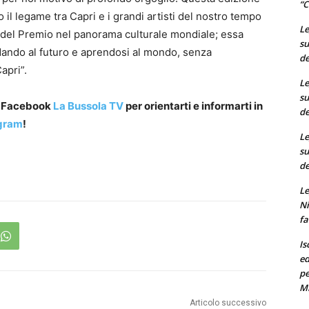
“C
o il legame tra Capri e i grandi artisti del nostro tempo
Le
 del Premio nel panorama culturale mondiale; essa
su
dando al futuro e aprendosi al mondo, senza
de
apri”.
Le
su
a Facebook
La Bussola TV
per orientarti e informarti in
de
gram
!
Le
su
de
Le
Ni
fa
Is
ed
pe
M
Articolo successivo