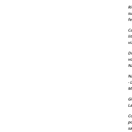
Ri
su
fe
Ca
li
vi
Di
vo
Na
Na
- 
Ma
Gi
La
Co
po
sa