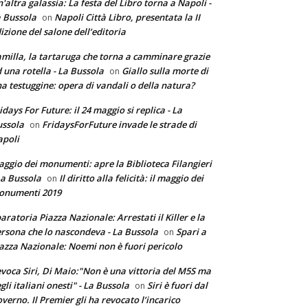
'altra galassia: La festa del Libro torna a Napoli -
 Bussola
Napoli Città Libro, presentata la II
on
izione del salone dell’editoria
milla, la tartaruga che torna a camminare grazie
 una rotella - La Bussola
Giallo sulla morte di
on
a testuggine: opera di vandali o della natura?
idays For Future: il 24 maggio si replica - La
ssola
FridaysForFuture invade le strade di
on
poli
ggio dei monumenti: apre la Biblioteca Filangieri
La Bussola
Il diritto alla felicità: il maggio dei
on
onumenti 2019
aratoria Piazza Nazionale: Arrestati il Killer e la
rsona che lo nascondeva - La Bussola
Spari a
on
azza Nazionale: Noemi non è fuori pericolo
voca Siri, Di Maio:"Non è una vittoria del M5S ma
gli italiani onesti" - La Bussola
Siri è fuori dal
on
verno. Il Premier gli ha revocato l’incarico