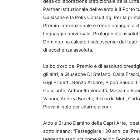
della collaborazione istituzionale della Citt
Partner istituzionale dell’evento è il Porto tu
Quisisana e la Polis Consulting. Per la prim
Premio internazionale e rende omaggio a chi
linguaggio universale. Protagonista assoluto 
Domingo ha calcato i palcoscenici dei teatri 
di eccellenza assoluta.
L’albo d’oro del Premio è di assoluto prestigi
gli altri, a Giuseppe Di Stefano, Carla Fracc
Gigi Proietti, Renzo Arbore, Pippo Baudo, Li
Cocciante, Antonello Venditti, Massimo Rani
Vanoni, Andrea Bocelli, Riccardo Muti, Carl
Piovani, solo per citarne alcuni.
Aldo e Bruno Damino della Capri Arte, ideato
sottolineano: “Festeggiare i 30 anni del Pre
leggenda assoluta come Placido Domingo è 