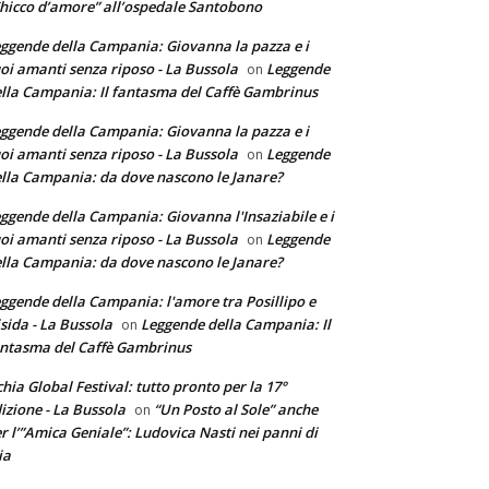
hicco d’amore” all’ospedale Santobono
ggende della Campania: Giovanna la pazza e i
oi amanti senza riposo - La Bussola
Leggende
on
lla Campania: Il fantasma del Caffè Gambrinus
ggende della Campania: Giovanna la pazza e i
oi amanti senza riposo - La Bussola
Leggende
on
lla Campania: da dove nascono le Janare?
ggende della Campania: Giovanna l'Insaziabile e i
oi amanti senza riposo - La Bussola
Leggende
on
lla Campania: da dove nascono le Janare?
ggende della Campania: l'amore tra Posillipo e
sida - La Bussola
Leggende della Campania: Il
on
ntasma del Caffè Gambrinus
chia Global Festival: tutto pronto per la 17°
izione - La Bussola
“Un Posto al Sole” anche
on
r l’”Amica Geniale”: Ludovica Nasti nei panni di
ia