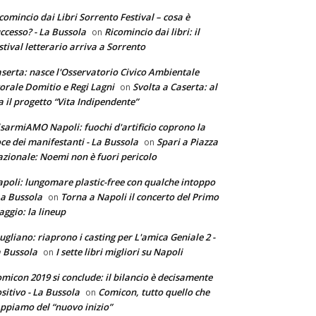
comincio dai Libri Sorrento Festival – cosa è
ccesso? - La Bussola
Ricomincio dai libri: il
on
stival letterario arriva a Sorrento
serta: nasce l'Osservatorio Civico Ambientale
torale Domitio e Regi Lagni
Svolta a Caserta: al
on
a il progetto “Vita Indipendente”
sarmiAMO Napoli: fuochi d'artificio coprono la
ce dei manifestanti - La Bussola
Spari a Piazza
on
zionale: Noemi non è fuori pericolo
poli: lungomare plastic-free con qualche intoppo
La Bussola
Torna a Napoli il concerto del Primo
on
ggio: la lineup
ugliano: riaprono i casting per L'amica Geniale 2 -
 Bussola
I sette libri migliori su Napoli
on
micon 2019 si conclude: il bilancio è decisamente
sitivo - La Bussola
Comicon, tutto quello che
on
ppiamo del “nuovo inizio”