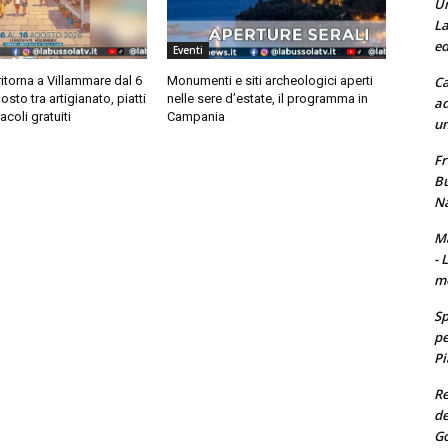
Un
La
ed
Eventi
Ca
ritorna a Villammare dal 6
Monumenti e siti archeologici aperti
osto tra artigianato, piatti
nelle sere d’estate, il programma in
ad
acoli gratuiti
Campania
un
Fr
Bu
Na
Ma
- 
m
Sp
pe
Pi
Re
de
Go