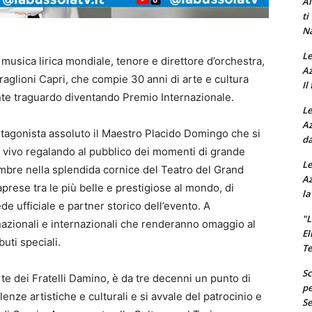
Al
ti
Na
Le
usica lirica mondiale, tenore e direttore d’orchestra,
Az
raglioni Capri, che compie 30 anni di arte e cultura
Il
nte traguardo diventando Premio Internazionale.
Le
Az
rotagonista assoluto il Maestro Placido Domingo che si
da
l vivo regalando al pubblico dei momenti di grande
Le
tembre nella splendida cornice del Teatro del Grand
Az
aprese tra le più belle e prestigiose al mondo, di
la
 ufficiale e partner storico dell’evento. A
"L
 nazionali e internazionali che renderanno omaggio al
El
uti speciali.
Te
Sc
rte dei Fratelli Damino, è da tre decenni un punto di
pe
enze artistiche e culturali e si avvale del patrocinio e
Se