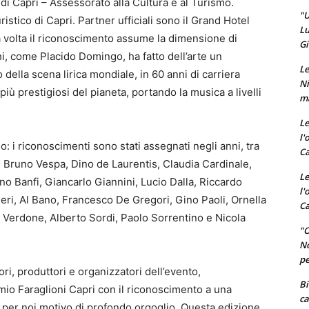
à di Capri – Assessorato alla Cultura e al Turismo.
"U
ristico di Capri. Partner ufficiali sono il Grand Hotel
Lu
a volta il riconoscimento assume la dimensione di
Gi
, come Placido Domingo, ha fatto dell’arte un
Le
della scena lirica mondiale, in 60 anni di carriera
Ni
più prestigiosi del pianeta, portando la musica a livelli
ma
Le
l'
o: i riconoscimenti sono stati assegnati negli anni, tra
Ca
i, Bruno Vespa, Dino de Laurentis, Claudia Cardinale,
Le
no Banfi, Giancarlo Giannini, Lucio Dalla, Riccardo
l'
eri, Al Bano, Francesco De Gregori, Gino Paoli, Ornella
Ca
o Verdone, Alberto Sordi, Paolo Sorrentino e Nicola
"O
No
pe
ri, produttori e organizzatori dell’evento,
Bi
mio Faraglioni Capri con il riconoscimento a una
ca
per noi motivo di profondo orgoglio. Questa edizione