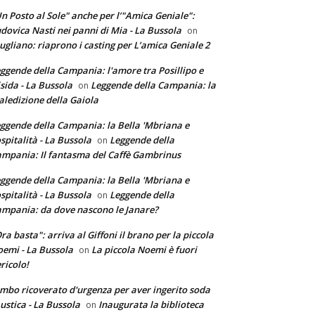
n Posto al Sole" anche per l’"Amica Geniale":
dovica Nasti nei panni di Mia - La Bussola
on
ugliano: riaprono i casting per L’amica Geniale 2
ggende della Campania: l'amore tra Posillipo e
sida - La Bussola
Leggende della Campania: la
on
ledizione della Gaiola
ggende della Campania: la Bella 'Mbriana e
ospitalità - La Bussola
Leggende della
on
mpania: Il fantasma del Caffè Gambrinus
ggende della Campania: la Bella 'Mbriana e
ospitalità - La Bussola
Leggende della
on
mpania: da dove nascono le Janare?
ra basta": arriva al Giffoni il brano per la piccola
emi - La Bussola
La piccola Noemi è fuori
on
ricolo!
mbo ricoverato d'urgenza per aver ingerito soda
ustica - La Bussola
Inaugurata la biblioteca
on