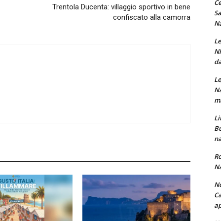
Ce
Trentola Ducenta: villaggio sportivo in bene
Sa
confiscato alla camorra
Na
Le
Ni
da
Le
Na
ma
Li
Bu
na
Ro
Na
No
Ca
ap