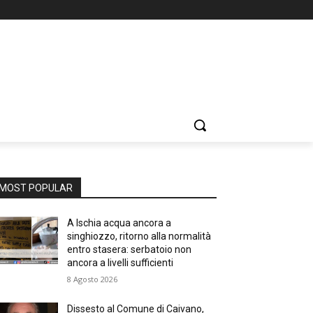
MOST POPULAR
A Ischia acqua ancora a
singhiozzo, ritorno alla normalità
entro stasera: serbatoio non
ancora a livelli sufficienti
8 Agosto 2026
Dissesto al Comune di Caivano,