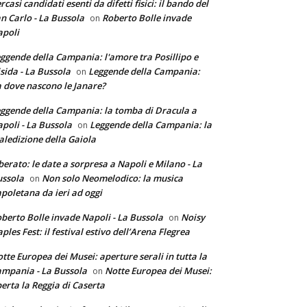
rcasi candidati esenti da difetti fisici: il bando del
n Carlo - La Bussola
Roberto Bolle invade
on
poli
ggende della Campania: l'amore tra Posillipo e
sida - La Bussola
Leggende della Campania:
on
 dove nascono le Janare?
ggende della Campania: la tomba di Dracula a
poli - La Bussola
Leggende della Campania: la
on
ledizione della Gaiola
berato: le date a sorpresa a Napoli e Milano - La
ssola
Non solo Neomelodico: la musica
on
poletana da ieri ad oggi
berto Bolle invade Napoli - La Bussola
Noisy
on
ples Fest: il festival estivo dell’Arena Flegrea
tte Europea dei Musei: aperture serali in tutta la
mpania - La Bussola
Notte Europea dei Musei:
on
erta la Reggia di Caserta