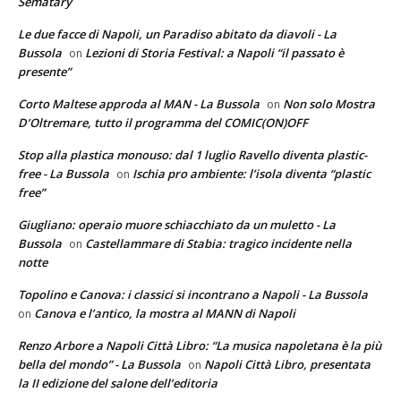
Sematary
Le due facce di Napoli, un Paradiso abitato da diavoli - La
Bussola
Lezioni di Storia Festival: a Napoli “il passato è
on
presente”
Corto Maltese approda al MAN - La Bussola
Non solo Mostra
on
D’Oltremare, tutto il programma del COMIC(ON)OFF
Stop alla plastica monouso: dal 1 luglio Ravello diventa plastic-
free - La Bussola
Ischia pro ambiente: l’isola diventa “plastic
on
free”
Giugliano: operaio muore schiacchiato da un muletto - La
Bussola
Castellammare di Stabia: tragico incidente nella
on
notte
Topolino e Canova: i classici si incontrano a Napoli - La Bussola
Canova e l’antico, la mostra al MANN di Napoli
on
Renzo Arbore a Napoli Città Libro: “La musica napoletana è la più
bella del mondo” - La Bussola
Napoli Città Libro, presentata
on
la II edizione del salone dell’editoria