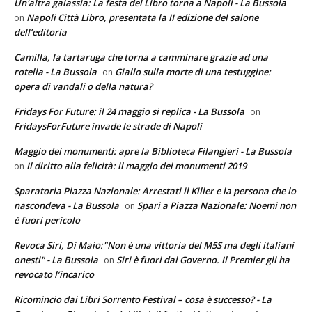
Un'altra galassia: La festa del Libro torna a Napoli - La Bussola
Napoli Città Libro, presentata la II edizione del salone
on
dell’editoria
Camilla, la tartaruga che torna a camminare grazie ad una
rotella - La Bussola
Giallo sulla morte di una testuggine:
on
opera di vandali o della natura?
Fridays For Future: il 24 maggio si replica - La Bussola
on
FridaysForFuture invade le strade di Napoli
Maggio dei monumenti: apre la Biblioteca Filangieri - La Bussola
Il diritto alla felicità: il maggio dei monumenti 2019
on
Sparatoria Piazza Nazionale: Arrestati il Killer e la persona che lo
nascondeva - La Bussola
Spari a Piazza Nazionale: Noemi non
on
è fuori pericolo
Revoca Siri, Di Maio:"Non è una vittoria del M5S ma degli italiani
onesti" - La Bussola
Siri è fuori dal Governo. Il Premier gli ha
on
revocato l’incarico
Ricomincio dai Libri Sorrento Festival – cosa è successo? - La