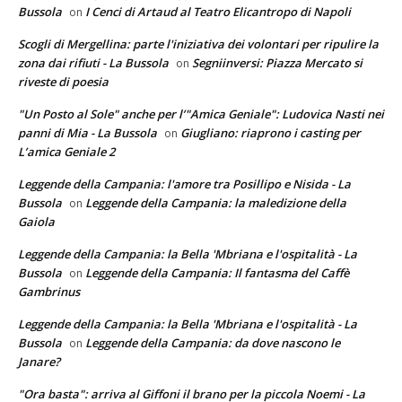
Bussola
I Cenci di Artaud al Teatro Elicantropo di Napoli
on
Scogli di Mergellina: parte l'iniziativa dei volontari per ripulire la
zona dai rifiuti - La Bussola
Segniinversi: Piazza Mercato si
on
riveste di poesia
"Un Posto al Sole" anche per l’"Amica Geniale": Ludovica Nasti nei
panni di Mia - La Bussola
Giugliano: riaprono i casting per
on
L’amica Geniale 2
Leggende della Campania: l'amore tra Posillipo e Nisida - La
Bussola
Leggende della Campania: la maledizione della
on
Gaiola
Leggende della Campania: la Bella 'Mbriana e l'ospitalità - La
Bussola
Leggende della Campania: Il fantasma del Caffè
on
Gambrinus
Leggende della Campania: la Bella 'Mbriana e l'ospitalità - La
Bussola
Leggende della Campania: da dove nascono le
on
Janare?
"Ora basta": arriva al Giffoni il brano per la piccola Noemi - La