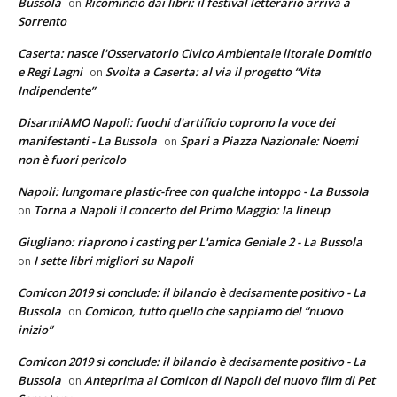
Bussola
Ricomincio dai libri: il festival letterario arriva a
on
Sorrento
Caserta: nasce l'Osservatorio Civico Ambientale litorale Domitio
e Regi Lagni
Svolta a Caserta: al via il progetto “Vita
on
Indipendente”
DisarmiAMO Napoli: fuochi d'artificio coprono la voce dei
manifestanti - La Bussola
Spari a Piazza Nazionale: Noemi
on
non è fuori pericolo
Napoli: lungomare plastic-free con qualche intoppo - La Bussola
Torna a Napoli il concerto del Primo Maggio: la lineup
on
Giugliano: riaprono i casting per L'amica Geniale 2 - La Bussola
I sette libri migliori su Napoli
on
Comicon 2019 si conclude: il bilancio è decisamente positivo - La
Bussola
Comicon, tutto quello che sappiamo del “nuovo
on
inizio”
Comicon 2019 si conclude: il bilancio è decisamente positivo - La
Bussola
Anteprima al Comicon di Napoli del nuovo film di Pet
on