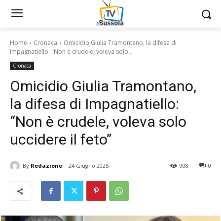
Home
Cronaca
Omicidio Giulia Tramontano, la difesa di
Impagnatiello: "Non è crudele, voleva solo...
Cronaca
Omicidio Giulia Tramontano,
la difesa di Impagnatiello:
“Non è crudele, voleva solo
uccidere il feto”
By
Redazione
24 Giugno 2025
908
0