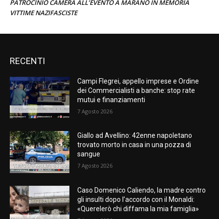
PATROCINIO CAMERA ALL’EVENTO A MARANO IN MEMORIA
VITTIME NAZIFASCISTE
RECENTI
Campi Flegrei, appello imprese e Ordine
dei Commercialisti a banche: stop rate
mutui e finanziamenti
7 Agosto 2026
Giallo ad Avellino: 42enne napoletano
trovato morto in casa in una pozza di
sangue
7 Agosto 2026
Caso Domenico Caliendo, la madre contro
gli insulti dopo l’accordo con il Monaldi:
«Querelerò chi diffama la mia famiglia»