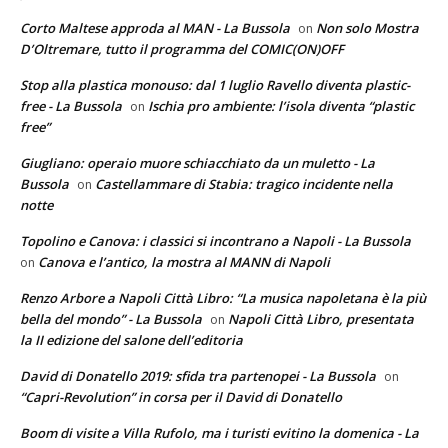
Corto Maltese approda al MAN - La Bussola
Non solo Mostra
on
D’Oltremare, tutto il programma del COMIC(ON)OFF
Stop alla plastica monouso: dal 1 luglio Ravello diventa plastic-
free - La Bussola
Ischia pro ambiente: l’isola diventa “plastic
on
free”
Giugliano: operaio muore schiacchiato da un muletto - La
Bussola
Castellammare di Stabia: tragico incidente nella
on
notte
Topolino e Canova: i classici si incontrano a Napoli - La Bussola
Canova e l’antico, la mostra al MANN di Napoli
on
Renzo Arbore a Napoli Città Libro: “La musica napoletana è la più
bella del mondo” - La Bussola
Napoli Città Libro, presentata
on
la II edizione del salone dell’editoria
David di Donatello 2019: sfida tra partenopei - La Bussola
on
“Capri-Revolution” in corsa per il David di Donatello
Boom di visite a Villa Rufolo, ma i turisti evitino la domenica - La