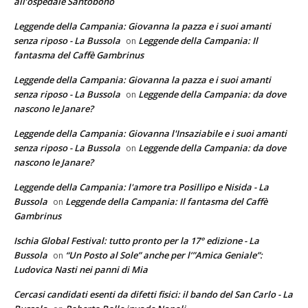
all’ospedale Santobono
Leggende della Campania: Giovanna la pazza e i suoi amanti
senza riposo - La Bussola
Leggende della Campania: Il
on
fantasma del Caffè Gambrinus
Leggende della Campania: Giovanna la pazza e i suoi amanti
senza riposo - La Bussola
Leggende della Campania: da dove
on
nascono le Janare?
Leggende della Campania: Giovanna l'Insaziabile e i suoi amanti
senza riposo - La Bussola
Leggende della Campania: da dove
on
nascono le Janare?
Leggende della Campania: l'amore tra Posillipo e Nisida - La
Bussola
Leggende della Campania: Il fantasma del Caffè
on
Gambrinus
Ischia Global Festival: tutto pronto per la 17° edizione - La
Bussola
“Un Posto al Sole” anche per l’”Amica Geniale”:
on
Ludovica Nasti nei panni di Mia
Cercasi candidati esenti da difetti fisici: il bando del San Carlo - La