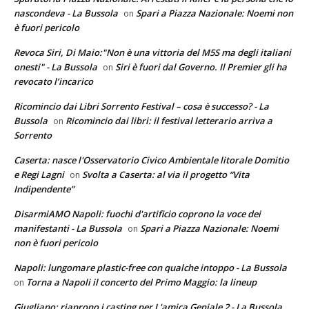
nascondeva - La Bussola
Spari a Piazza Nazionale: Noemi non
on
è fuori pericolo
Revoca Siri, Di Maio:"Non è una vittoria del M5S ma degli italiani
onesti" - La Bussola
Siri è fuori dal Governo. Il Premier gli ha
on
revocato l’incarico
Ricomincio dai Libri Sorrento Festival – cosa è successo? - La
Bussola
Ricomincio dai libri: il festival letterario arriva a
on
Sorrento
Caserta: nasce l'Osservatorio Civico Ambientale litorale Domitio
e Regi Lagni
Svolta a Caserta: al via il progetto “Vita
on
Indipendente”
DisarmiAMO Napoli: fuochi d'artificio coprono la voce dei
manifestanti - La Bussola
Spari a Piazza Nazionale: Noemi
on
non è fuori pericolo
Napoli: lungomare plastic-free con qualche intoppo - La Bussola
Torna a Napoli il concerto del Primo Maggio: la lineup
on
Giugliano: riaprono i casting per L'amica Geniale 2 - La Bussola