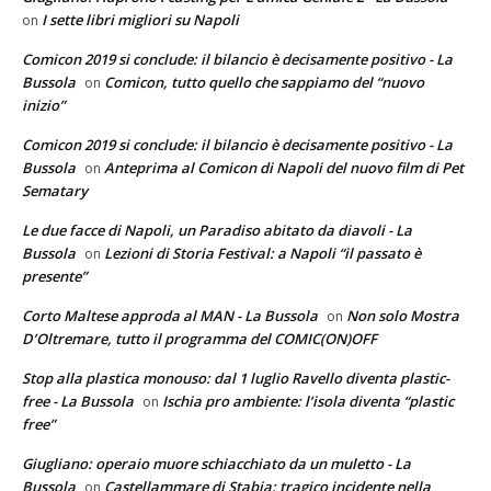
I sette libri migliori su Napoli
on
Comicon 2019 si conclude: il bilancio è decisamente positivo - La
Bussola
Comicon, tutto quello che sappiamo del “nuovo
on
inizio”
Comicon 2019 si conclude: il bilancio è decisamente positivo - La
Bussola
Anteprima al Comicon di Napoli del nuovo film di Pet
on
Sematary
Le due facce di Napoli, un Paradiso abitato da diavoli - La
Bussola
Lezioni di Storia Festival: a Napoli “il passato è
on
presente”
Corto Maltese approda al MAN - La Bussola
Non solo Mostra
on
D’Oltremare, tutto il programma del COMIC(ON)OFF
Stop alla plastica monouso: dal 1 luglio Ravello diventa plastic-
free - La Bussola
Ischia pro ambiente: l’isola diventa “plastic
on
free”
Giugliano: operaio muore schiacchiato da un muletto - La
Bussola
Castellammare di Stabia: tragico incidente nella
on