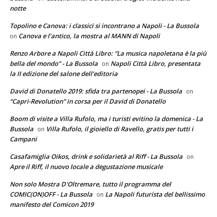
notte
Topolino e Canova: i classici si incontrano a Napoli - La Bussola
Canova e l’antico, la mostra al MANN di Napoli
on
Renzo Arbore a Napoli Città Libro: “La musica napoletana è la più
bella del mondo” - La Bussola
Napoli Città Libro, presentata
on
la II edizione del salone dell’editoria
David di Donatello 2019: sfida tra partenopei - La Bussola
on
“Capri-Revolution” in corsa per il David di Donatello
Boom di visite a Villa Rufolo, ma i turisti evitino la domenica - La
Bussola
Villa Rufolo, il gioiello di Ravello, gratis per tutti i
on
Campani
Casafamiglia Oikos, drink e solidarietà al Riff - La Bussola
on
Apre il Riff, il nuovo locale a degustazione musicale
Non solo Mostra D'Oltremare, tutto il programma del
COMIC(ON)OFF - La Bussola
La Napoli futurista del bellissimo
on
manifesto del Comicon 2019