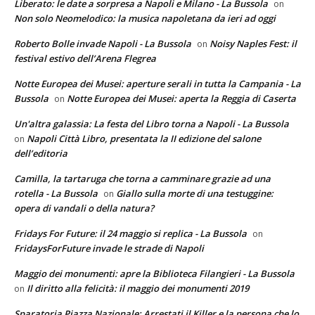
Liberato: le date a sorpresa a Napoli e Milano - La Bussola
on
Non solo Neomelodico: la musica napoletana da ieri ad oggi
Roberto Bolle invade Napoli - La Bussola
Noisy Naples Fest: il
on
festival estivo dell’Arena Flegrea
Notte Europea dei Musei: aperture serali in tutta la Campania - La
Bussola
Notte Europea dei Musei: aperta la Reggia di Caserta
on
Un'altra galassia: La festa del Libro torna a Napoli - La Bussola
Napoli Città Libro, presentata la II edizione del salone
on
dell’editoria
Camilla, la tartaruga che torna a camminare grazie ad una
rotella - La Bussola
Giallo sulla morte di una testuggine:
on
opera di vandali o della natura?
Fridays For Future: il 24 maggio si replica - La Bussola
on
FridaysForFuture invade le strade di Napoli
Maggio dei monumenti: apre la Biblioteca Filangieri - La Bussola
Il diritto alla felicità: il maggio dei monumenti 2019
on
Sparatoria Piazza Nazionale: Arrestati il Killer e la persona che lo