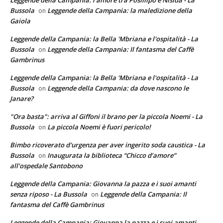
Leggende della Campania: l'amore tra Posillipo e Nisida - La
Bussola
Leggende della Campania: la maledizione della
on
Gaiola
Leggende della Campania: la Bella 'Mbriana e l'ospitalità - La
Bussola
Leggende della Campania: Il fantasma del Caffè
on
Gambrinus
Leggende della Campania: la Bella 'Mbriana e l'ospitalità - La
Bussola
Leggende della Campania: da dove nascono le
on
Janare?
"Ora basta": arriva al Giffoni il brano per la piccola Noemi - La
Bussola
La piccola Noemi è fuori pericolo!
on
Bimbo ricoverato d'urgenza per aver ingerito soda caustica - La
Bussola
Inaugurata la biblioteca “Chicco d’amore”
on
all’ospedale Santobono
Leggende della Campania: Giovanna la pazza e i suoi amanti
senza riposo - La Bussola
Leggende della Campania: Il
on
fantasma del Caffè Gambrinus
Leggende della Campania: Giovanna la pazza e i suoi amanti