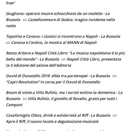
free”
Giugliano: operaio muore schiacchiato da un muletto - La
Bussola
Castellammare di Stabia: tragico incidente nella
on
notte
Topolino e Canova: i classici si incontrano a Napoli - La Bussola
Canova e l’antico, la mostra al MANN di Napoli
on
Renzo Arbore a Napoli Città Libro: “La musica napoletana è la più
bella del mondo” - La Bussola
Napoli Città Libro, presentata
on
la II edizione del salone dell’editoria
David di Donatello 2019: sfida tra partenopei - La Bussola
on
“Capri-Revolution” in corsa per il David di Donatello
Boom di visite a Villa Rufolo, ma i turisti evitino la domenica - La
Bussola
Villa Rufolo, il gioiello di Ravello, gratis per tutti i
on
Campani
Casafamiglia Oikos, drink e solidarietà al Riff - La Bussola
on
Apre il Riff, il nuovo locale a degustazione musicale