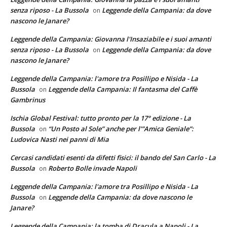
senza riposo - La Bussola
Leggende della Campania: da dove
on
nascono le Janare?
Leggende della Campania: Giovanna l'Insaziabile e i suoi amanti
senza riposo - La Bussola
Leggende della Campania: da dove
on
nascono le Janare?
Leggende della Campania: l'amore tra Posillipo e Nisida - La
Bussola
Leggende della Campania: Il fantasma del Caffè
on
Gambrinus
Ischia Global Festival: tutto pronto per la 17° edizione - La
Bussola
“Un Posto al Sole” anche per l’”Amica Geniale”:
on
Ludovica Nasti nei panni di Mia
Cercasi candidati esenti da difetti fisici: il bando del San Carlo - La
Bussola
Roberto Bolle invade Napoli
on
Leggende della Campania: l'amore tra Posillipo e Nisida - La
Bussola
Leggende della Campania: da dove nascono le
on
Janare?
Leggende della Campania: la tomba di Dracula a Napoli - La