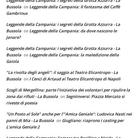
Leggende della Campania: i segreti della Grotta Azzurra - La
Bussola
Leggende della Campania: Il fantasma del Caffè
on
Gambrinus
Leggende della Campania: i segreti della Grotta Azzurra - La
Bussola
Leggende della Campania: da dove nascono le
on
Janare?
Leggende della Campania: i segreti della Grotta Azzurra - La
Bussola
Leggende della Campania: la maledizione della
on
Gaiola
"La rivolta degli angeli": il saggio al Teatro Elicantropo - La
Bussola
I Cenci di Artaud al Teatro Elicantropo di Napoli
on
Scogli di Mergellina: parte l'iniziativa dei volontari per ripulire la
zona dai rifiuti - La Bussola
Segniinversi: Piazza Mercato si
on
riveste di poesia
"Un Posto al Sole" anche per l’"Amica Geniale": Ludovica Nasti nei
panni di Mia - La Bussola
Giugliano: riaprono i casting per
on
L’amica Geniale 2