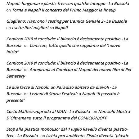
Napoli: lungomare plastic-free con qualche intoppo - La Bussola
Torna a Napoli il concerto del Primo Maggio: la lineup
on
Giugliano: riaprono i casting per L'amica Geniale 2 - La Bussola
I sette libri migliori su Napoli
on
Comicon 2019 si conclude: il bilancio è decisamente positivo - La
Bussola
Comicon, tutto quello che sappiamo del “nuovo
on
inizio”
Comicon 2019 si conclude: il bilancio è decisamente positivo - La
Bussola
Anteprima al Comicon di Napoli del nuovo film di Pet
on
Sematary
Le due facce di Napoli, un Paradiso abitato da diavoli - La
Bussola
Lezioni di Storia Festival: a Napoli “il passato è
on
presente”
Corto Maltese approda al MAN - La Bussola
Non solo Mostra
on
D’Oltremare, tutto il programma del COMIC(ON)OFF
Stop alla plastica monouso: dal 1 luglio Ravello diventa plastic-
free - La Bussola
Ischia pro ambiente: l’isola diventa “plastic
on