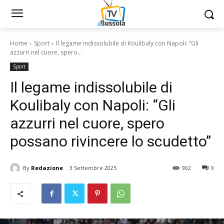
Home
Sport
Il legame indissolubile di Koulibaly con Napoli: “Gli
azzurri nel cuore, spero...
Sport
Il legame indissolubile di
Koulibaly con Napoli: “Gli
azzurri nel cuore, spero
possano rivincere lo scudetto”
By
Redazione
3 Settembre 2025
902
0