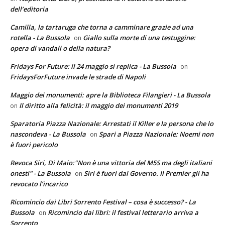
dell’editoria
Camilla, la tartaruga che torna a camminare grazie ad una
rotella - La Bussola
Giallo sulla morte di una testuggine:
on
opera di vandali o della natura?
Fridays For Future: il 24 maggio si replica - La Bussola
on
FridaysForFuture invade le strade di Napoli
Maggio dei monumenti: apre la Biblioteca Filangieri - La Bussola
Il diritto alla felicità: il maggio dei monumenti 2019
on
Sparatoria Piazza Nazionale: Arrestati il Killer e la persona che lo
nascondeva - La Bussola
Spari a Piazza Nazionale: Noemi non
on
è fuori pericolo
Revoca Siri, Di Maio:"Non è una vittoria del M5S ma degli italiani
onesti" - La Bussola
Siri è fuori dal Governo. Il Premier gli ha
on
revocato l’incarico
Ricomincio dai Libri Sorrento Festival – cosa è successo? - La
Bussola
Ricomincio dai libri: il festival letterario arriva a
on
Sorrento