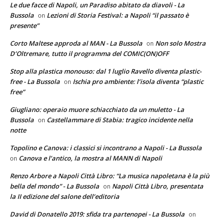
Le due facce di Napoli, un Paradiso abitato da diavoli - La
Bussola
Lezioni di Storia Festival: a Napoli “il passato è
on
presente”
Corto Maltese approda al MAN - La Bussola
Non solo Mostra
on
D’Oltremare, tutto il programma del COMIC(ON)OFF
Stop alla plastica monouso: dal 1 luglio Ravello diventa plastic-
free - La Bussola
Ischia pro ambiente: l’isola diventa “plastic
on
free”
Giugliano: operaio muore schiacchiato da un muletto - La
Bussola
Castellammare di Stabia: tragico incidente nella
on
notte
Topolino e Canova: i classici si incontrano a Napoli - La Bussola
Canova e l’antico, la mostra al MANN di Napoli
on
Renzo Arbore a Napoli Città Libro: “La musica napoletana è la più
bella del mondo” - La Bussola
Napoli Città Libro, presentata
on
la II edizione del salone dell’editoria
David di Donatello 2019: sfida tra partenopei - La Bussola
on