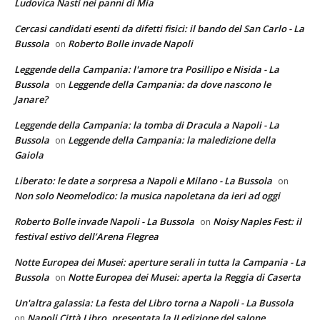
Ludovica Nasti nei panni di Mia
Cercasi candidati esenti da difetti fisici: il bando del San Carlo - La
Bussola
Roberto Bolle invade Napoli
on
Leggende della Campania: l'amore tra Posillipo e Nisida - La
Bussola
Leggende della Campania: da dove nascono le
on
Janare?
Leggende della Campania: la tomba di Dracula a Napoli - La
Bussola
Leggende della Campania: la maledizione della
on
Gaiola
Liberato: le date a sorpresa a Napoli e Milano - La Bussola
on
Non solo Neomelodico: la musica napoletana da ieri ad oggi
Roberto Bolle invade Napoli - La Bussola
Noisy Naples Fest: il
on
festival estivo dell’Arena Flegrea
Notte Europea dei Musei: aperture serali in tutta la Campania - La
Bussola
Notte Europea dei Musei: aperta la Reggia di Caserta
on
Un'altra galassia: La festa del Libro torna a Napoli - La Bussola
Napoli Città Libro, presentata la II edizione del salone
on