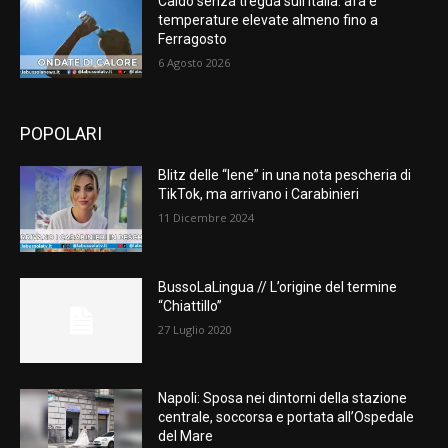
Caldo senza tregua sull’Italia: afa e
temperature elevate almeno fino a
Ferragosto
6 Agosto 2026
POPOLARI
Blitz delle “Iene” in una nota pescheria di
TikTok, ma arrivano i Carabinieri
11 Dicembre 2024
BussoLaLingua // L’origine del termine
“Chiattillo”
27 Luglio 2020
Napoli: Sposa nei dintorni della stazione
centrale, soccorsa e portata all’Ospedale
del Mare