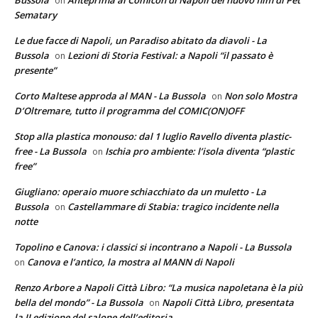
on
Sematary
Le due facce di Napoli, un Paradiso abitato da diavoli - La
Bussola
Lezioni di Storia Festival: a Napoli “il passato è
on
presente”
Corto Maltese approda al MAN - La Bussola
Non solo Mostra
on
D’Oltremare, tutto il programma del COMIC(ON)OFF
Stop alla plastica monouso: dal 1 luglio Ravello diventa plastic-
free - La Bussola
Ischia pro ambiente: l’isola diventa “plastic
on
free”
Giugliano: operaio muore schiacchiato da un muletto - La
Bussola
Castellammare di Stabia: tragico incidente nella
on
notte
Topolino e Canova: i classici si incontrano a Napoli - La Bussola
Canova e l’antico, la mostra al MANN di Napoli
on
Renzo Arbore a Napoli Città Libro: “La musica napoletana è la più
bella del mondo” - La Bussola
Napoli Città Libro, presentata
on
la II edizione del salone dell’editoria