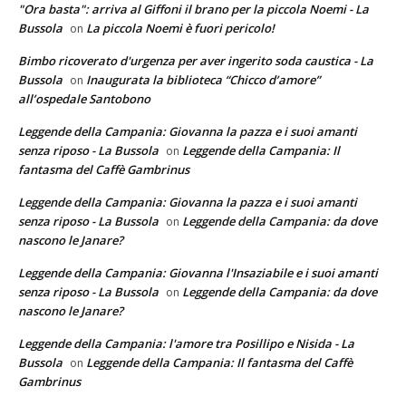
"Ora basta": arriva al Giffoni il brano per la piccola Noemi - La
Bussola
La piccola Noemi è fuori pericolo!
on
Bimbo ricoverato d'urgenza per aver ingerito soda caustica - La
Bussola
Inaugurata la biblioteca “Chicco d’amore”
on
all’ospedale Santobono
Leggende della Campania: Giovanna la pazza e i suoi amanti
senza riposo - La Bussola
Leggende della Campania: Il
on
fantasma del Caffè Gambrinus
Leggende della Campania: Giovanna la pazza e i suoi amanti
senza riposo - La Bussola
Leggende della Campania: da dove
on
nascono le Janare?
Leggende della Campania: Giovanna l'Insaziabile e i suoi amanti
senza riposo - La Bussola
Leggende della Campania: da dove
on
nascono le Janare?
Leggende della Campania: l'amore tra Posillipo e Nisida - La
Bussola
Leggende della Campania: Il fantasma del Caffè
on
Gambrinus