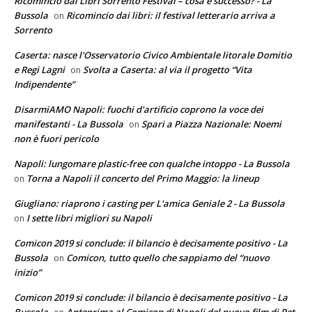
Ricomincio dai Libri Sorrento Festival – cosa è successo? - La
Bussola
Ricomincio dai libri: il festival letterario arriva a
on
Sorrento
Caserta: nasce l'Osservatorio Civico Ambientale litorale Domitio
e Regi Lagni
Svolta a Caserta: al via il progetto “Vita
on
Indipendente”
DisarmiAMO Napoli: fuochi d'artificio coprono la voce dei
manifestanti - La Bussola
Spari a Piazza Nazionale: Noemi
on
non è fuori pericolo
Napoli: lungomare plastic-free con qualche intoppo - La Bussola
Torna a Napoli il concerto del Primo Maggio: la lineup
on
Giugliano: riaprono i casting per L'amica Geniale 2 - La Bussola
I sette libri migliori su Napoli
on
Comicon 2019 si conclude: il bilancio è decisamente positivo - La
Bussola
Comicon, tutto quello che sappiamo del “nuovo
on
inizio”
Comicon 2019 si conclude: il bilancio è decisamente positivo - La
Bussola
Anteprima al Comicon di Napoli del nuovo film di Pet