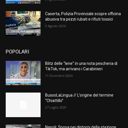
Caserta, Polizia Provinciale scopre officina
abusiva tra pezzi rubati e rifiuti tossici
9 Agosto 2026
POPOLARI
Blitz delle “Iene” in una nota pescheria di
TikTok, ma arrivano i Carabinieri
11 Dicembre 2024
BussoLaLingua // L’origine del termine
“Chiattillo”
27 Luglio 2020
Napoli: Sposa nei dintorni della stazione