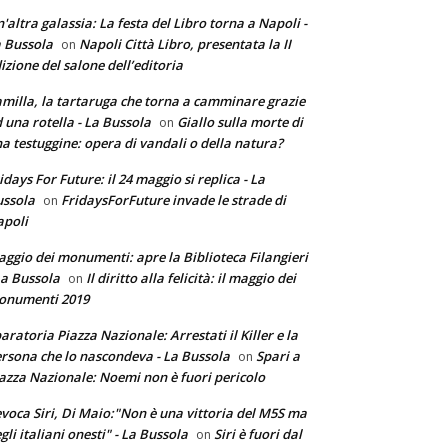
'altra galassia: La festa del Libro torna a Napoli -
 Bussola
Napoli Città Libro, presentata la II
on
izione del salone dell’editoria
milla, la tartaruga che torna a camminare grazie
 una rotella - La Bussola
Giallo sulla morte di
on
a testuggine: opera di vandali o della natura?
idays For Future: il 24 maggio si replica - La
ssola
FridaysForFuture invade le strade di
on
poli
ggio dei monumenti: apre la Biblioteca Filangieri
La Bussola
Il diritto alla felicità: il maggio dei
on
onumenti 2019
aratoria Piazza Nazionale: Arrestati il Killer e la
rsona che lo nascondeva - La Bussola
Spari a
on
azza Nazionale: Noemi non è fuori pericolo
voca Siri, Di Maio:"Non è una vittoria del M5S ma
gli italiani onesti" - La Bussola
Siri è fuori dal
on