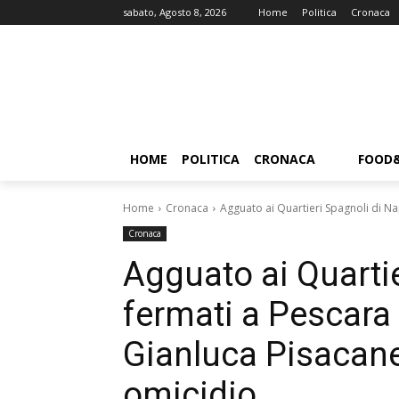
sabato, Agosto 8, 2026
Home
Politica
Cronaca
HOME
POLITICA
CRONACA
FOOD
Home
Cronaca
Agguato ai Quartieri Spagnoli di Nap
Cronaca
Agguato ai Quartie
fermati a Pescara 
Gianluca Pisacane
omicidio