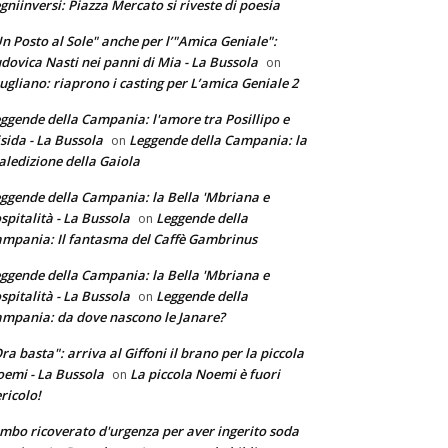
gniinversi: Piazza Mercato si riveste di poesia
n Posto al Sole" anche per l’"Amica Geniale":
dovica Nasti nei panni di Mia - La Bussola
on
ugliano: riaprono i casting per L’amica Geniale 2
ggende della Campania: l'amore tra Posillipo e
sida - La Bussola
Leggende della Campania: la
on
ledizione della Gaiola
ggende della Campania: la Bella 'Mbriana e
ospitalità - La Bussola
Leggende della
on
mpania: Il fantasma del Caffè Gambrinus
ggende della Campania: la Bella 'Mbriana e
ospitalità - La Bussola
Leggende della
on
mpania: da dove nascono le Janare?
ra basta": arriva al Giffoni il brano per la piccola
emi - La Bussola
La piccola Noemi è fuori
on
ricolo!
mbo ricoverato d'urgenza per aver ingerito soda