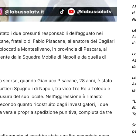
Al
ti
Na
Le
Stato i due presunti responsabili dell’agguato nei
Az
ane, fratello di Fabio Pisacane, allenatore del Cagliari
Il
 bloccati a Montesilvano, in provincia di Pescara, al
Le
nte dalla Squadra Mobile di Napoli e da quella di
Az
da
Le
io scorso, quando Gianluca Pisacane, 28 anni, è stato
Az
artieri Spagnoli di Napoli, tra vico Tre Re a Toledo e
la
usura del suo locale. Nell’aggressione è rimasto
"L
condo quanto ricostruito dagli investigatori, i due
El
na vera e propria spedizione punitiva, compiuta da tre
Te
Sc
pe
dell’agguato vi sarebbe stata una lite scoppiata poco