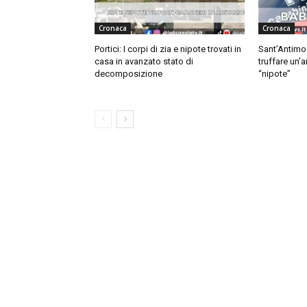
Cronaca
Cronaca
Portici: I corpi di zia e nipote trovati in
Sant’Antimo
casa in avanzato stato di
truffare un’
decomposizione
“nipote”