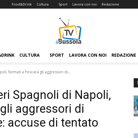
Food&Drink
Cultura
Sport
Lavora con noi
Redazione
&DRINK
CULTURA
SPORT
LAVORA CON NOI
REDAZIONE
oli, fermati a Pescara gli aggressori di...
ri Spagnoli di Napoli,
gli aggressori di
: accuse di tentato