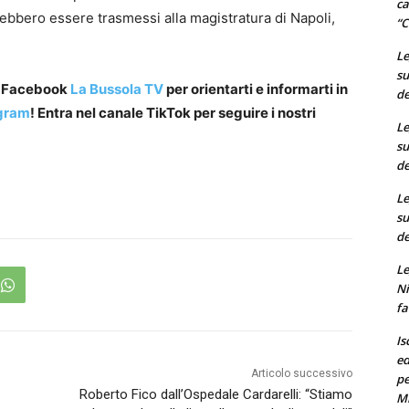
ca
rebbero essere trasmessi alla magistratura di Napoli,
“C
Le
su
a Facebook
La Bussola TV
per orientarti e informarti in
de
gram
! Entra nel canale TikTok per seguire i nostri
Le
su
de
Le
su
de
Le
Ni
fa
Is
ed
Articolo successivo
pe
Roberto Fico dall’Ospedale Cardarelli: “Stiamo
M