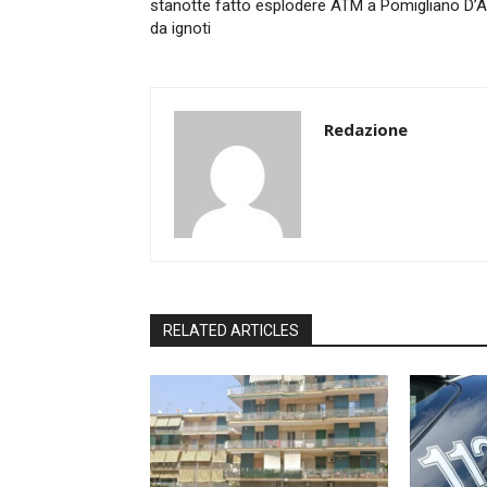
stanotte fatto esplodere ATM a Pomigliano D’
da ignoti
Redazione
RELATED ARTICLES