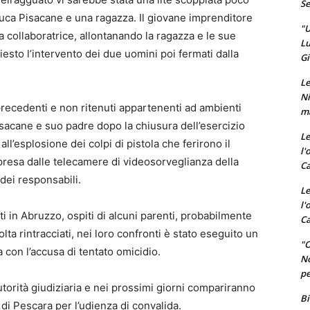
Se
luca Pisacane e una ragazza. Il giovane imprenditore
"U
 collaboratrice, allontanando la ragazza e le sue
Lu
to l’intervento dei due uomini poi fermati dalla
Gi
Le
Ni
precedenti e non ritenuti appartenenti ad ambienti
ma
sacane e suo padre dopo la chiusura dell’esercizio
Le
l’esplosione dei colpi di pistola che ferirono il
l'
presa dalle telecamere di videosorveglianza della
Ca
 dei responsabili.
Le
l'
ti in Abruzzo, ospiti di alcuni parenti, probabilmente
Ca
olta rintracciati, nei loro confronti è stato eseguito un
"O
 con l’accusa di tentato omicidio.
No
pe
autorità giudiziaria e nei prossimi giorni compariranno
Bi
 di Pescara per l’udienza di convalida.