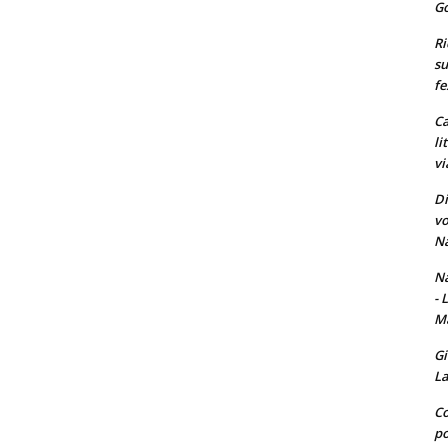
Go
Ri
su
fe
Ca
li
vi
Di
vo
Na
Na
- 
Ma
Gi
La
Co
po