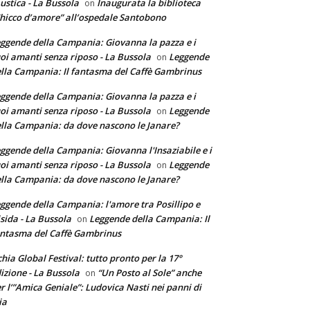
ustica - La Bussola
Inaugurata la biblioteca
on
hicco d’amore” all’ospedale Santobono
ggende della Campania: Giovanna la pazza e i
oi amanti senza riposo - La Bussola
Leggende
on
lla Campania: Il fantasma del Caffè Gambrinus
ggende della Campania: Giovanna la pazza e i
oi amanti senza riposo - La Bussola
Leggende
on
lla Campania: da dove nascono le Janare?
ggende della Campania: Giovanna l'Insaziabile e i
oi amanti senza riposo - La Bussola
Leggende
on
lla Campania: da dove nascono le Janare?
ggende della Campania: l'amore tra Posillipo e
sida - La Bussola
Leggende della Campania: Il
on
ntasma del Caffè Gambrinus
chia Global Festival: tutto pronto per la 17°
izione - La Bussola
“Un Posto al Sole” anche
on
r l’”Amica Geniale”: Ludovica Nasti nei panni di
ia