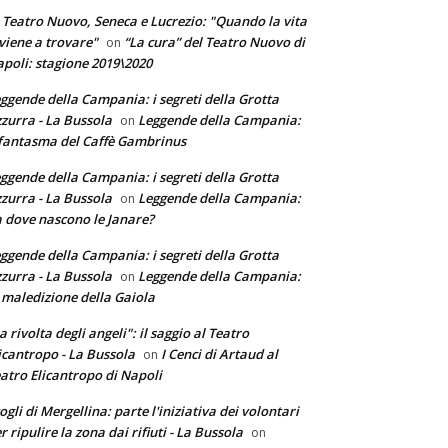
 Teatro Nuovo, Seneca e Lucrezio: "Quando la vita
 viene a trovare"
“La cura” del Teatro Nuovo di
on
poli: stagione 2019\2020
ggende della Campania: i segreti della Grotta
zurra - La Bussola
Leggende della Campania:
on
 fantasma del Caffè Gambrinus
ggende della Campania: i segreti della Grotta
zurra - La Bussola
Leggende della Campania:
on
 dove nascono le Janare?
ggende della Campania: i segreti della Grotta
zurra - La Bussola
Leggende della Campania:
on
 maledizione della Gaiola
a rivolta degli angeli": il saggio al Teatro
icantropo - La Bussola
I Cenci di Artaud al
on
atro Elicantropo di Napoli
ogli di Mergellina: parte l'iniziativa dei volontari
r ripulire la zona dai rifiuti - La Bussola
on