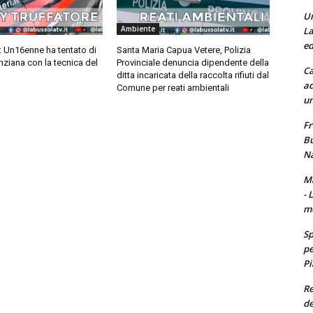
Un
Ambiente
La
ed
: Un16enne ha tentato di
Santa Maria Capua Vetere, Polizia
anziana con la tecnica del
Provinciale denuncia dipendente della
Ca
ditta incaricata della raccolta rifiuti dal
ad
Comune per reati ambientali
un
Fr
Bu
Na
Ma
- 
m
Sp
pe
Pi
Re
de