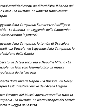
rcasi candidati esenti da difetti fisici: il bando del
n Carlo - La Bussola
Roberto Bolle invade
on
poli
ggende della Campania: l'amore tra Posillipo e
sida - La Bussola
Leggende della Campania:
on
 dove nascono le Janare?
ggende della Campania: la tomba di Dracula a
poli - La Bussola
Leggende della Campania: la
on
ledizione della Gaiola
berato: le date a sorpresa a Napoli e Milano - La
ssola
Non solo Neomelodico: la musica
on
poletana da ieri ad oggi
berto Bolle invade Napoli - La Bussola
Noisy
on
ples Fest: il festival estivo dell’Arena Flegrea
tte Europea dei Musei: aperture serali in tutta la
mpania - La Bussola
Notte Europea dei Musei:
on
erta la Reggia di Caserta