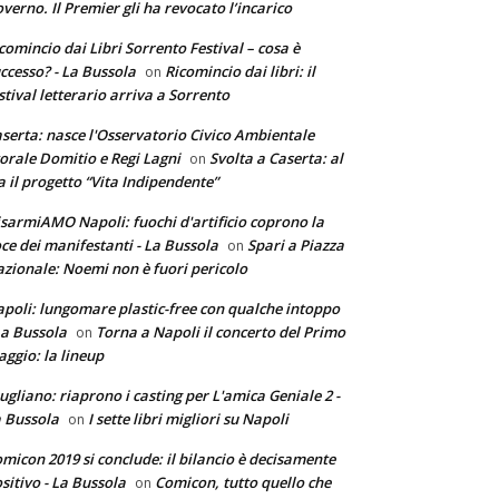
verno. Il Premier gli ha revocato l’incarico
comincio dai Libri Sorrento Festival – cosa è
ccesso? - La Bussola
Ricomincio dai libri: il
on
stival letterario arriva a Sorrento
serta: nasce l'Osservatorio Civico Ambientale
torale Domitio e Regi Lagni
Svolta a Caserta: al
on
a il progetto “Vita Indipendente”
sarmiAMO Napoli: fuochi d'artificio coprono la
ce dei manifestanti - La Bussola
Spari a Piazza
on
zionale: Noemi non è fuori pericolo
poli: lungomare plastic-free con qualche intoppo
La Bussola
Torna a Napoli il concerto del Primo
on
ggio: la lineup
ugliano: riaprono i casting per L'amica Geniale 2 -
 Bussola
I sette libri migliori su Napoli
on
micon 2019 si conclude: il bilancio è decisamente
sitivo - La Bussola
Comicon, tutto quello che
on