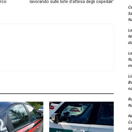
Arco
lavorando sulle liste d’attesa degli ospedali”
Ce
Sa
Na
Le
Ni
da
Le
Na
ma
Li
Bu
na
Ro
Na
No
Ca
ap