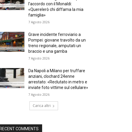
l’accordo con il Monaldi:
«Querelerò chi diffama la mia
famiglia»
7 Agosto 2026
Grave incidente ferroviario a
Pompei: giovane travolto da un
treno regionale, amputati un
braccio e una gamba
7 Agosto 2026
Da Napoli a Milano per truffare
anziani, clochard 24enne
arrestato: «Reclutato in metro e
inviate foto vittime sul cellulare»
7 Agosto 2026
Carica altri
RECENT COMMENTS