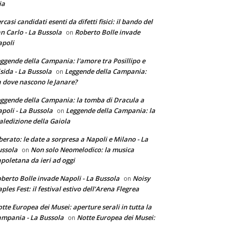
ia
rcasi candidati esenti da difetti fisici: il bando del
n Carlo - La Bussola
Roberto Bolle invade
on
poli
ggende della Campania: l'amore tra Posillipo e
sida - La Bussola
Leggende della Campania:
on
 dove nascono le Janare?
ggende della Campania: la tomba di Dracula a
poli - La Bussola
Leggende della Campania: la
on
ledizione della Gaiola
berato: le date a sorpresa a Napoli e Milano - La
ssola
Non solo Neomelodico: la musica
on
poletana da ieri ad oggi
berto Bolle invade Napoli - La Bussola
Noisy
on
ples Fest: il festival estivo dell’Arena Flegrea
tte Europea dei Musei: aperture serali in tutta la
mpania - La Bussola
Notte Europea dei Musei:
on