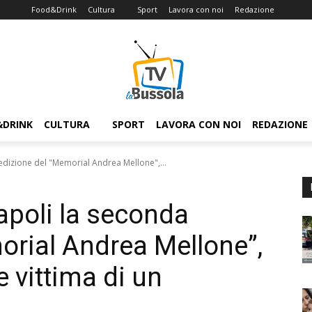
Food&Drink
Cultura
Sport
Lavora con noi
Redazione
&DRINK
CULTURA
SPORT
LAVORA CON NOI
REDAZIONE
 edizione del "Memorial Andrea Mellone",...
Napoli la seconda
orial Andrea Mellone”,
 vittima di un