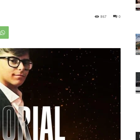
867
0