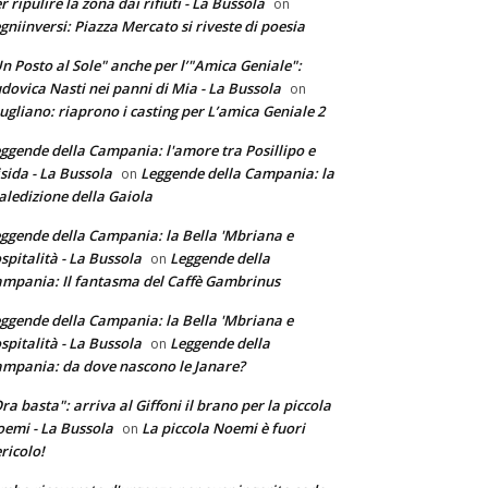
r ripulire la zona dai rifiuti - La Bussola
on
gniinversi: Piazza Mercato si riveste di poesia
n Posto al Sole" anche per l’"Amica Geniale":
dovica Nasti nei panni di Mia - La Bussola
on
ugliano: riaprono i casting per L’amica Geniale 2
ggende della Campania: l'amore tra Posillipo e
sida - La Bussola
Leggende della Campania: la
on
ledizione della Gaiola
ggende della Campania: la Bella 'Mbriana e
ospitalità - La Bussola
Leggende della
on
mpania: Il fantasma del Caffè Gambrinus
ggende della Campania: la Bella 'Mbriana e
ospitalità - La Bussola
Leggende della
on
mpania: da dove nascono le Janare?
ra basta": arriva al Giffoni il brano per la piccola
emi - La Bussola
La piccola Noemi è fuori
on
ricolo!