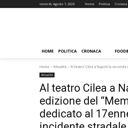
venerdì, Agosto 7, 2026
Home
Politica
Cronaca
HOME
POLITICA
CRONACA
FOOD
Home
Attualità
Al teatro Cilea a Napoli la seconda
Attualità
Al teatro Cilea a 
edizione del “Mem
dedicato al 17enne
incidente stradale