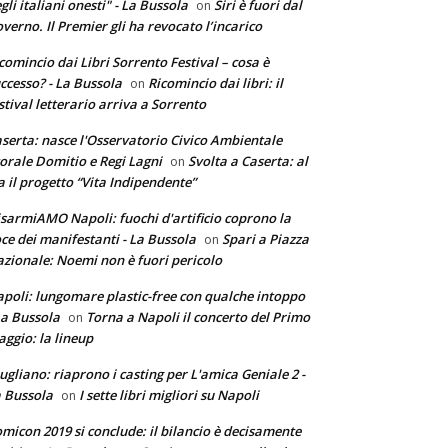
gli italiani onesti" - La Bussola
Siri è fuori dal
on
verno. Il Premier gli ha revocato l’incarico
comincio dai Libri Sorrento Festival – cosa è
ccesso? - La Bussola
Ricomincio dai libri: il
on
stival letterario arriva a Sorrento
serta: nasce l'Osservatorio Civico Ambientale
torale Domitio e Regi Lagni
Svolta a Caserta: al
on
a il progetto “Vita Indipendente”
sarmiAMO Napoli: fuochi d'artificio coprono la
ce dei manifestanti - La Bussola
Spari a Piazza
on
zionale: Noemi non è fuori pericolo
poli: lungomare plastic-free con qualche intoppo
La Bussola
Torna a Napoli il concerto del Primo
on
ggio: la lineup
ugliano: riaprono i casting per L'amica Geniale 2 -
 Bussola
I sette libri migliori su Napoli
on
micon 2019 si conclude: il bilancio è decisamente