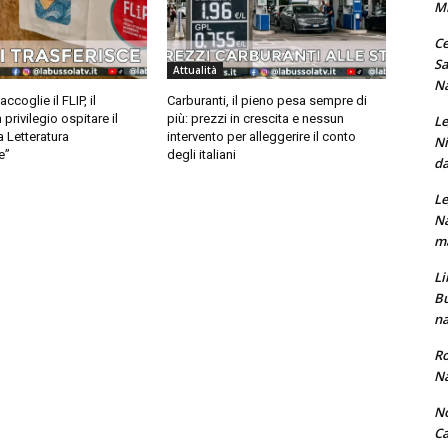
M
Ce
Sa
Attualità
Na
coglie il FLIP, il
Carburanti, il pieno pesa sempre di
privilegio ospitare il
più: prezzi in crescita e nessun
Le
a Letteratura
intervento per alleggerire il conto
Ni
e”
degli italiani
da
Le
Na
ma
Li
Bu
na
Ro
Na
No
Ca