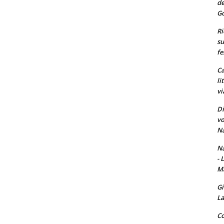
de
Go
Ri
su
fe
Ca
li
vi
Di
vo
Na
Na
- 
Ma
Gi
La
Co