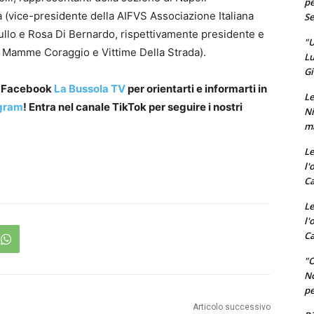
pe
la (vice-presidente della AIFVS Associazione Italiana
Se
zullo e Rosa Di Bernardo, rispettivamente presidente e
"U
e Mamme Coraggio e Vittime Della Strada).
Lu
Gi
a Facebook
La Bussola TV
per orientarti e informarti in
Le
gram
! Entra nel canale TikTok per seguire i nostri
Ni
ma
Le
l'
Ca
Le
l'
Ca
"O
No
pe
Articolo successivo