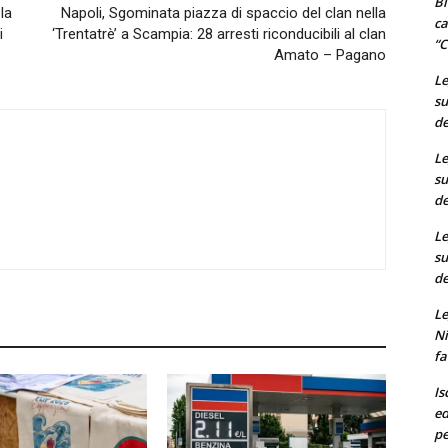
Bi
la
Napoli, Sgominata piazza di spaccio del clan nella
ca
i
‘Trentatrè’ a Scampia: 28 arresti riconducibili al clan
“C
Amato – Pagano
Le
su
de
Le
su
de
Le
su
de
Le
Ni
fa
Is
ed
pe