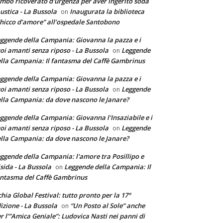
mbo ricoverato d'urgenza per aver ingerito soda
ustica - La Bussola
Inaugurata la biblioteca
on
hicco d’amore” all’ospedale Santobono
ggende della Campania: Giovanna la pazza e i
oi amanti senza riposo - La Bussola
Leggende
on
lla Campania: Il fantasma del Caffè Gambrinus
ggende della Campania: Giovanna la pazza e i
oi amanti senza riposo - La Bussola
Leggende
on
lla Campania: da dove nascono le Janare?
ggende della Campania: Giovanna l'Insaziabile e i
oi amanti senza riposo - La Bussola
Leggende
on
lla Campania: da dove nascono le Janare?
ggende della Campania: l'amore tra Posillipo e
sida - La Bussola
Leggende della Campania: Il
on
ntasma del Caffè Gambrinus
chia Global Festival: tutto pronto per la 17°
izione - La Bussola
“Un Posto al Sole” anche
on
r l’”Amica Geniale”: Ludovica Nasti nei panni di