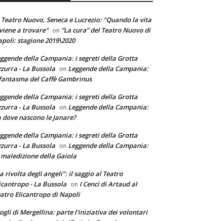
 Teatro Nuovo, Seneca e Lucrezio: "Quando la vita
 viene a trovare"
“La cura” del Teatro Nuovo di
on
poli: stagione 2019\2020
ggende della Campania: i segreti della Grotta
zurra - La Bussola
Leggende della Campania:
on
 fantasma del Caffè Gambrinus
ggende della Campania: i segreti della Grotta
zurra - La Bussola
Leggende della Campania:
on
 dove nascono le Janare?
ggende della Campania: i segreti della Grotta
zurra - La Bussola
Leggende della Campania:
on
 maledizione della Gaiola
a rivolta degli angeli": il saggio al Teatro
icantropo - La Bussola
I Cenci di Artaud al
on
atro Elicantropo di Napoli
ogli di Mergellina: parte l'iniziativa dei volontari