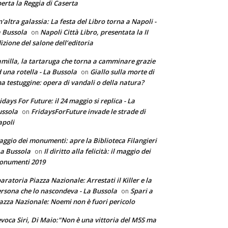
erta la Reggia di Caserta
'altra galassia: La festa del Libro torna a Napoli -
 Bussola
Napoli Città Libro, presentata la II
on
izione del salone dell’editoria
milla, la tartaruga che torna a camminare grazie
 una rotella - La Bussola
Giallo sulla morte di
on
a testuggine: opera di vandali o della natura?
idays For Future: il 24 maggio si replica - La
ssola
FridaysForFuture invade le strade di
on
poli
ggio dei monumenti: apre la Biblioteca Filangieri
La Bussola
Il diritto alla felicità: il maggio dei
on
onumenti 2019
aratoria Piazza Nazionale: Arrestati il Killer e la
rsona che lo nascondeva - La Bussola
Spari a
on
azza Nazionale: Noemi non è fuori pericolo
voca Siri, Di Maio:"Non è una vittoria del M5S ma