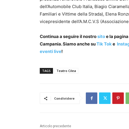
dell’Automobile Club Italia, Biagio Ciaramel
Familiari e Vittime della Strada), Elena Ron
vicepresidente dell’A.M.C.V.S (Associazion
Continua a seguire il nostro
sito
e la pagin
Campania. Siamo anche su
Tik Tok
e
Insta
eventi live
!
TAGS
Teatro Cilea
Condividere
Articolo precedente