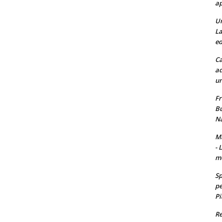
ap
Un
La
ed
Ca
ad
un
Fr
Bu
Na
Ma
- 
m
Sp
pe
Pi
Re