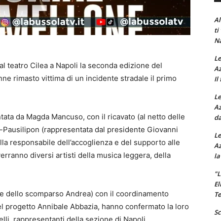
Al
ti
Na
Le
al teatro Cilea a Napoli la seconda edizione del
Az
e rimasto vittima di un incidente stradale il primo
Il
Le
Az
ntata da Magda Mancuso, con il ricavato (al netto delle
da
Pausilipon (rappresentata dal presidente Giovanni
Le
dalla responsabile dell’accoglienza e del supporto alle
Az
rverranno diversi artisti della musica leggera, della
la
"L
El
re dello scomparso Andrea) con il coordinamento
Te
del progetto Annibale Abbazia, hanno confermato la loro
Sc
li, rappresentanti della sezione di Napoli