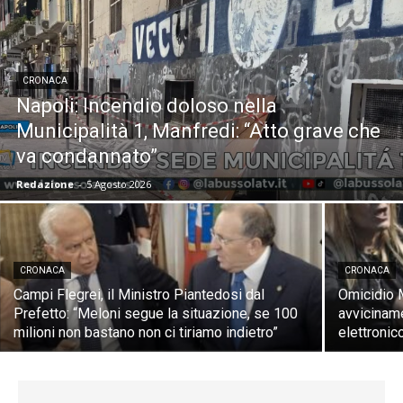
CRONACA
Napoli: Incendio doloso nella
Municipalità 1, Manfredi: “Atto grave che
va condannato”
Redazione
-
5 Agosto 2026
CRONACA
CRONACA
Campi Flegrei, il Ministro Piantedosi dal
Omicidio M
Prefetto: “Meloni segue la situazione, se 100
avviciname
milioni non bastano non ci tiriamo indietro”
elettronic