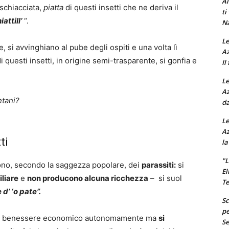
Al
 schiacciata,
piatta
di questi insetti che ne deriva il
ti
iattill’
“.
Na
Le
, si avvinghiano al pube degli ospiti e una volta lì
Az
i questi insetti, in origine semi-trasparente, si gonfia e
Il
Le
Az
etani?
da
Le
Az
ti
la
"L
 sono, secondo la saggezza popolare, dei
parassiti:
si
El
iliare
e
non producono alcuna ricchezza
– si suol
Te
d’ ‘o pate”.
Sc
pe
o il benessere economico autonomamente ma
si
Se