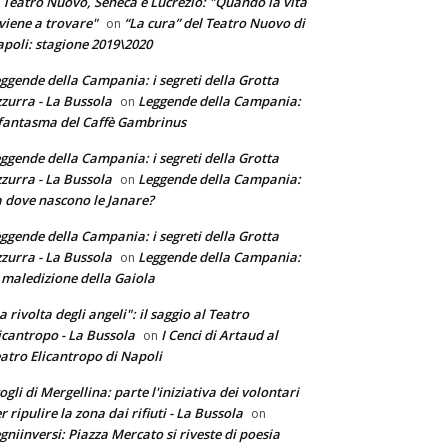
 Teatro Nuovo, Seneca e Lucrezio: "Quando la vita
 viene a trovare"
“La cura” del Teatro Nuovo di
on
poli: stagione 2019\2020
ggende della Campania: i segreti della Grotta
zurra - La Bussola
Leggende della Campania:
on
 fantasma del Caffè Gambrinus
ggende della Campania: i segreti della Grotta
zurra - La Bussola
Leggende della Campania:
on
 dove nascono le Janare?
ggende della Campania: i segreti della Grotta
zurra - La Bussola
Leggende della Campania:
on
 maledizione della Gaiola
a rivolta degli angeli": il saggio al Teatro
icantropo - La Bussola
I Cenci di Artaud al
on
atro Elicantropo di Napoli
ogli di Mergellina: parte l'iniziativa dei volontari
r ripulire la zona dai rifiuti - La Bussola
on
gniinversi: Piazza Mercato si riveste di poesia