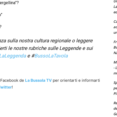
Un
ergellina”?
La
ed
o”
Ca
?
ad
un
za sulla nostra cultura regionale o leggere
Fr
Bu
erti le nostre rubriche sulle Leggende e sui
Na
LaLeggenda
e #
BussoLaTavola
Ma
- 
m
a Facebook de
La Bussola TV
per orientarti e informarti
Sp
witter
!
pe
Pi
Re
de
Go