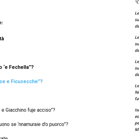
“C
Le
su
e:
de
Le
tà
su
de
Le
o ‘e Fechella”?
su
de
se e Ficusecche”?
Le
Ni
fa
Is
 e Giacchino fuje acciso”?
ed
pe
tuono se ‘nnamuraie d’o puorco”?
M
cate