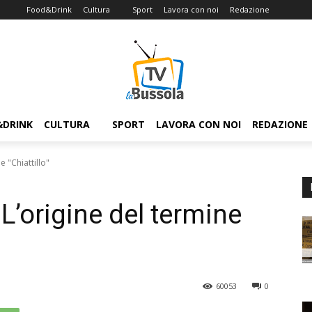
Food&Drink
Cultura
Sport
Lavora con noi
Redazione
&DRINK
CULTURA
SPORT
LAVORA CON NOI
REDAZIONE
 "Chiattillo"
L’origine del termine
60053
0