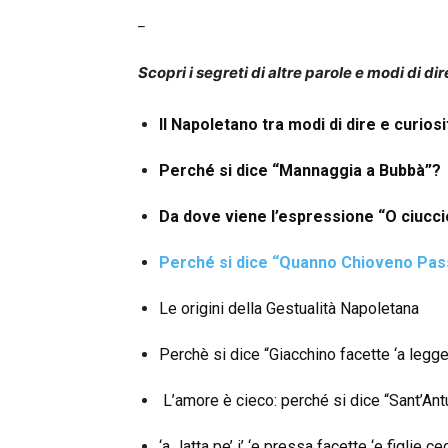
_
Scopri i segreti di altre parole e modi di dir
Il Napoletano tra modi di dire e curiosi
Perché si dice “Mannaggia a Bubbà”?
Da dove viene l’espressione “O ciucci
Perché si dice “Quanno Chioveno Pas
Le origini della Gestualità Napoletana
Perchè si dice “Giacchino facette ‘a legge
L’amore è cieco: perché si dice “Sant’An
‘a Jatta pe’ i’ ‘e pressa facette ‘e figlie ce