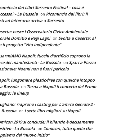
comincio dai Libri Sorrento Festival – cosa è
ccesso? - La Bussola
Ricomincio dai libri: il
on
stival letterario arriva a Sorrento
serta: nasce l'Osservatorio Civico Ambientale
torale Domitio e Regi Lagni
Svolta a Caserta: al
on
a il progetto “Vita Indipendente”
sarmiAMO Napoli: fuochi d'artificio coprono la
ce dei manifestanti - La Bussola
Spari a Piazza
on
zionale: Noemi non è fuori pericolo
poli: lungomare plastic-free con qualche intoppo
La Bussola
Torna a Napoli il concerto del Primo
on
ggio: la lineup
ugliano: riaprono i casting per L'amica Geniale 2 -
 Bussola
I sette libri migliori su Napoli
on
micon 2019 si conclude: il bilancio è decisamente
sitivo - La Bussola
Comicon, tutto quello che
on
ppiamo del “nuovo inizio”