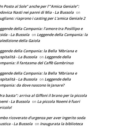
n Posto al Sole" anche per l’"Amica Geniale":
dovica Nasti nei panni di Mia - La Bussola
on
ugliano: riaprono i casting per L’amica Geniale 2
ggende della Campania: l'amore tra Posillipo e
sida - La Bussola
Leggende della Campania: la
on
ledizione della Gaiola
ggende della Campania: la Bella 'Mbriana e
ospitalità - La Bussola
Leggende della
on
mpania: Il fantasma del Caffè Gambrinus
ggende della Campania: la Bella 'Mbriana e
ospitalità - La Bussola
Leggende della
on
mpania: da dove nascono le Janare?
ra basta": arriva al Giffoni il brano per la piccola
emi - La Bussola
La piccola Noemi è fuori
on
ricolo!
mbo ricoverato d'urgenza per aver ingerito soda
ustica - La Bussola
Inaugurata la biblioteca
on