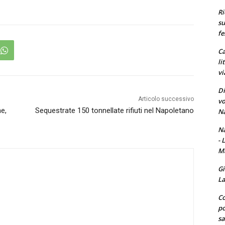
Ri
su
fe
Ca
li
vi
Di
Articolo successivo
vo
e,
Sequestrate 150 tonnellate rifiuti nel Napoletano
Na
Na
- 
Ma
Gi
La
Co
po
sa