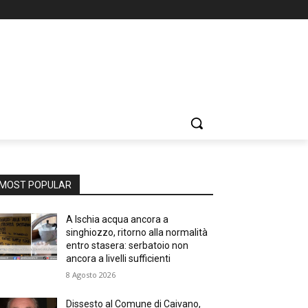
MOST POPULAR
A Ischia acqua ancora a
singhiozzo, ritorno alla normalità
entro stasera: serbatoio non
ancora a livelli sufficienti
8 Agosto 2026
Dissesto al Comune di Caivano,