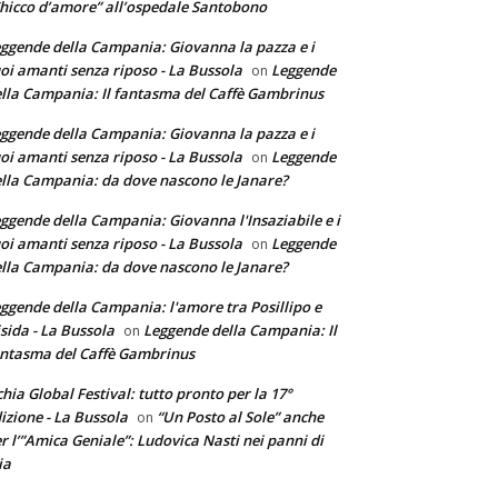
hicco d’amore” all’ospedale Santobono
ggende della Campania: Giovanna la pazza e i
oi amanti senza riposo - La Bussola
Leggende
on
lla Campania: Il fantasma del Caffè Gambrinus
ggende della Campania: Giovanna la pazza e i
oi amanti senza riposo - La Bussola
Leggende
on
lla Campania: da dove nascono le Janare?
ggende della Campania: Giovanna l'Insaziabile e i
oi amanti senza riposo - La Bussola
Leggende
on
lla Campania: da dove nascono le Janare?
ggende della Campania: l'amore tra Posillipo e
sida - La Bussola
Leggende della Campania: Il
on
ntasma del Caffè Gambrinus
chia Global Festival: tutto pronto per la 17°
izione - La Bussola
“Un Posto al Sole” anche
on
r l’”Amica Geniale”: Ludovica Nasti nei panni di
ia