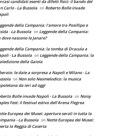
rcasi candidati esenti da difetti fisici: il bando del
n Carlo - La Bussola
Roberto Bolle invade
on
poli
ggende della Campania: l'amore tra Posillipo e
sida - La Bussola
Leggende della Campania:
on
 dove nascono le Janare?
ggende della Campania: la tomba di Dracula a
poli - La Bussola
Leggende della Campania: la
on
ledizione della Gaiola
berato: le date a sorpresa a Napoli e Milano - La
ssola
Non solo Neomelodico: la musica
on
poletana da ieri ad oggi
berto Bolle invade Napoli - La Bussola
Noisy
on
ples Fest: il festival estivo dell’Arena Flegrea
tte Europea dei Musei: aperture serali in tutta la
mpania - La Bussola
Notte Europea dei Musei:
on
erta la Reggia di Caserta