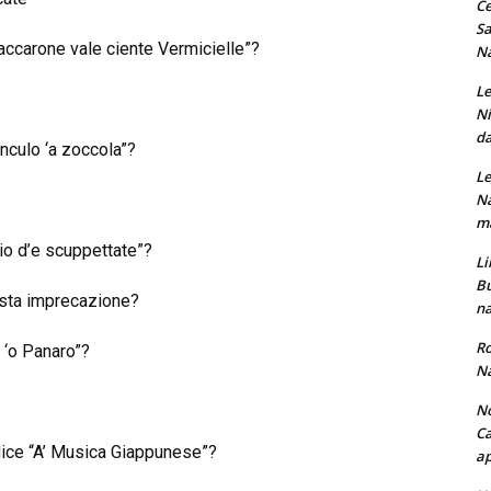
Ce
Sa
accarone vale ciente Vermicielle”?
Na
Le
Ni
da
nculo ‘a zoccola”?
Le
Na
ma
io d’e scuppettate”?
Li
Bu
esta imprecazione?
na
Ro
 ‘o Panaro”?
Na
No
Ca
 dice “A’ Musica Giappunese”?
ap