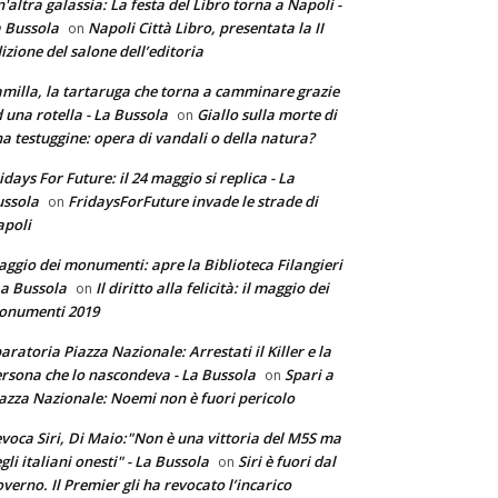
'altra galassia: La festa del Libro torna a Napoli -
 Bussola
Napoli Città Libro, presentata la II
on
izione del salone dell’editoria
milla, la tartaruga che torna a camminare grazie
 una rotella - La Bussola
Giallo sulla morte di
on
a testuggine: opera di vandali o della natura?
idays For Future: il 24 maggio si replica - La
ssola
FridaysForFuture invade le strade di
on
poli
ggio dei monumenti: apre la Biblioteca Filangieri
La Bussola
Il diritto alla felicità: il maggio dei
on
onumenti 2019
aratoria Piazza Nazionale: Arrestati il Killer e la
rsona che lo nascondeva - La Bussola
Spari a
on
azza Nazionale: Noemi non è fuori pericolo
voca Siri, Di Maio:"Non è una vittoria del M5S ma
gli italiani onesti" - La Bussola
Siri è fuori dal
on
verno. Il Premier gli ha revocato l’incarico