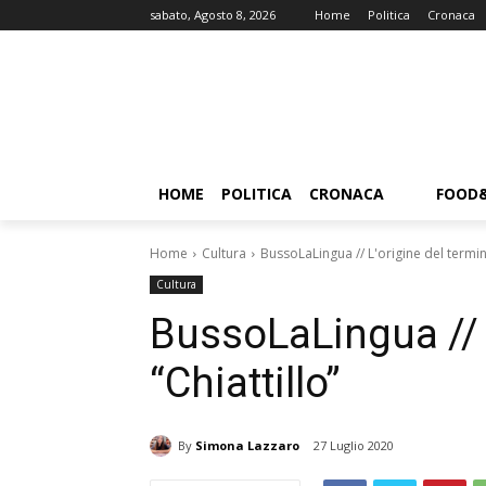
sabato, Agosto 8, 2026
Home
Politica
Cronaca
HOME
POLITICA
CRONACA
FOOD
Home
Cultura
BussoLaLingua // L'origine del termine
Cultura
BussoLaLingua // 
“Chiattillo”
By
Simona Lazzaro
27 Luglio 2020