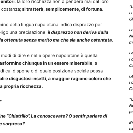
genitori
: la loro ricchezza non dipenderà mai dal loro
"U
a costanza;
si tratterà, semplicemente, di fortuna.
Lu
Gi
mine della lingua napoletana indica disprezzo per
Le
ligo una precisazione:
il disprezzo non deriva dalla
Ni
sia ottenuta senza merito ma che sia anche ostentata.
ma
Le
 modi di dire e nelle opere napoletane è quella
l'
rasformino chiunque in un essere miserabile
, a
Ca
di cui dispone o di quale posizione sociale possa
Le
oli e disgustosi insetti, a maggior ragione coloro che
l'
 propria ricchezza.
Ca
"O
”
No
pe
ne “Chiattillo”. La conoscevate? O sentir parlare di
Bi
ile sorpresa?
ca