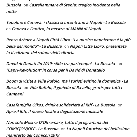
Bussola
Castellammare di Stabia: tragico incidente nella
on
notte
Topolino e Canova: i classici si incontrano a Napoli - La Bussola
Canova e l’antico, la mostra al MANN di Napoli
on
Renzo Arbore a Napoli Città Libro: “La musica napoletana è la più
bella del mondo” - La Bussola
Napoli Città Libro, presentata
on
la II edizione del salone dell’editoria
David di Donatello 2019: sfida tra partenopei - La Bussola
on
“Capri-Revolution” in corsa per il David di Donatello
Boom di visite a Villa Rufolo, ma i turisti evitino la domenica - La
Bussola
Villa Rufolo, il gioiello di Ravello, gratis per tutti i
on
Campani
Casafamiglia Oikos, drink e solidarietà al Riff - La Bussola
on
Apre il Riff, il nuovo locale a degustazione musicale
Non solo Mostra D'Oltremare, tutto il programma del
COMIC(ON)OFF - La Bussola
La Napoli futurista del bellissimo
on
manifesto del Comicon 2019