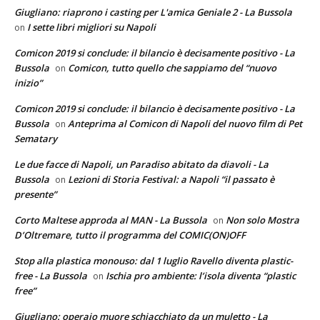
Giugliano: riaprono i casting per L'amica Geniale 2 - La Bussola
I sette libri migliori su Napoli
on
Comicon 2019 si conclude: il bilancio è decisamente positivo - La
Bussola
Comicon, tutto quello che sappiamo del “nuovo
on
inizio”
Comicon 2019 si conclude: il bilancio è decisamente positivo - La
Bussola
Anteprima al Comicon di Napoli del nuovo film di Pet
on
Sematary
Le due facce di Napoli, un Paradiso abitato da diavoli - La
Bussola
Lezioni di Storia Festival: a Napoli “il passato è
on
presente”
Corto Maltese approda al MAN - La Bussola
Non solo Mostra
on
D’Oltremare, tutto il programma del COMIC(ON)OFF
Stop alla plastica monouso: dal 1 luglio Ravello diventa plastic-
free - La Bussola
Ischia pro ambiente: l’isola diventa “plastic
on
free”
Giugliano: operaio muore schiacchiato da un muletto - La