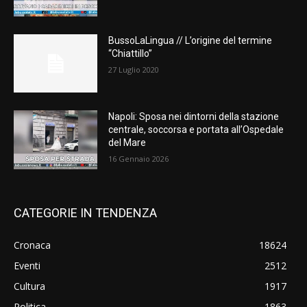
BussoLaLingua // L’origine del termine
“Chiattillo”
27 Luglio 2020
Napoli: Sposa nei dintorni della stazione
centrale, soccorsa e portata all’Ospedale
del Mare
16 Gennaio 2026
CATEGORIE IN TENDENZA
Cronaca
18624
Eventi
2512
Cultura
1917
Politica
1863