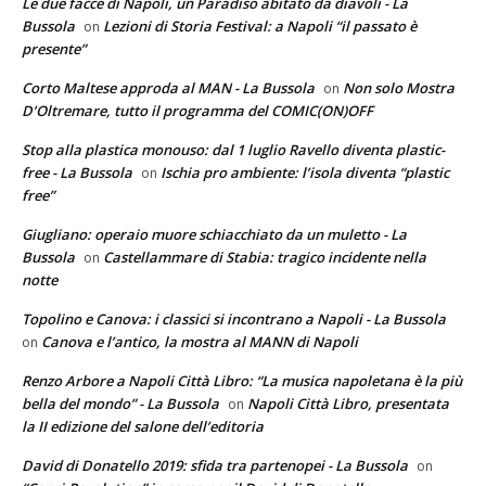
Le due facce di Napoli, un Paradiso abitato da diavoli - La
Bussola
Lezioni di Storia Festival: a Napoli “il passato è
on
presente”
Corto Maltese approda al MAN - La Bussola
Non solo Mostra
on
D’Oltremare, tutto il programma del COMIC(ON)OFF
Stop alla plastica monouso: dal 1 luglio Ravello diventa plastic-
free - La Bussola
Ischia pro ambiente: l’isola diventa “plastic
on
free”
Giugliano: operaio muore schiacchiato da un muletto - La
Bussola
Castellammare di Stabia: tragico incidente nella
on
notte
Topolino e Canova: i classici si incontrano a Napoli - La Bussola
Canova e l’antico, la mostra al MANN di Napoli
on
Renzo Arbore a Napoli Città Libro: “La musica napoletana è la più
bella del mondo” - La Bussola
Napoli Città Libro, presentata
on
la II edizione del salone dell’editoria
David di Donatello 2019: sfida tra partenopei - La Bussola
on