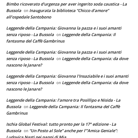
Bimbo ricoverato d'urgenza per aver ingerito soda caustica - La
Bussola
Inaugurata la biblioteca “Chicco d’amore”
on
all’ospedale Santobono
Leggende della Campania: Giovanna la pazza e i suoi amanti
senza riposo - La Bussola
Leggende della Campania: Il
on
fantasma del Caffè Gambrinus
Leggende della Campania: Giovanna la pazza e i suoi amanti
senza riposo - La Bussola
Leggende della Campania: da dove
on
nascono le Janare?
Leggende della Campania: Giovanna l'Insaziabile e i suoi amanti
senza riposo - La Bussola
Leggende della Campania: da dove
on
nascono le Janare?
Leggende della Campania: l'amore tra Posillipo e Nisida - La
Bussola
Leggende della Campania: Il fantasma del Caffè
on
Gambrinus
Ischia Global Festival: tutto pronto per la 17° edizione - La
Bussola
“Un Posto al Sole” anche per l’”Amica Geniale”:
on
Ludovica Nasti nei panni di Mia