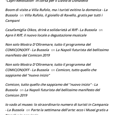
“Capri-Revolution” in corsa per il David di Donatello
Boom di visite a Villa Rufolo, ma i turisti evitino la domenica - La
Bussola
Villa Rufolo, il gioiello di Ravello, gratis per tutti i
on
Campani
Casafamiglia Oikos, drink e solidarietà al Riff - La Bussola
on
Apre il Riff, il nuovo locale a degustazione musicale
Non solo Mostra D'Oltremare, tutto il programma del
COMIC(ON)OFF - La Bussola
La Napoli futurista del bellissimo
on
manifesto del Comicon 2019
Non solo Mostra D'Oltremare, tutto il programma del
COMIC(ON)OFF - La Bussola
Comicon, tutto quello che
on
sappiamo del “nuovo inizio”
Comicon, tutto quello che sappiamo del "nuovo inizio" - La
Bussola
La Napoli futurista del bellissimo manifesto del
on
Comicon 2019
Io vado al museo: lo straordinario numero di turisti in Campania
- La Bussola
Parte la settimana dell’arte: ecco i Musei gratis a
on