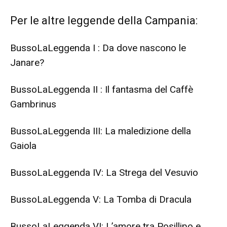
Per le altre leggende della Campania:
BussoLaLeggenda I :
Da dove nascono le
Janare?
BussoLaLeggenda II :
Il fantasma del Caffè
Gambrinus
BussoLaLeggenda III:
La maledizione della
Gaiola
BussoLaLeggenda IV:
La Strega del Vesuvio
BussoLaLeggenda V:
La Tomba di Dracula
BussoLaLeggenda VI:
L’amore tra Posillipo e