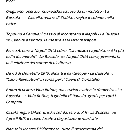
free”
Giugliano: operaio muore schiacchiato da un muletto - La
Bussola
Castellammare di Stabia: tragico incidente nella
on
notte
Topolino e Canova: i classici si incontrano a Napoli - La Bussola
Canova e l’antico, la mostra al MANN di Napoli
on
Renzo Arbore a Napoli Città Libro: “La musica napoletana è la più
bella del mondo” - La Bussola
Napoli Città Libro, presentata
on
la II edizione del salone dell’editoria
David di Donatello 2019: sfida tra partenopei - La Bussola
on
“Capri-Revolution” in corsa per il David di Donatello
Boom di visite a Villa Rufolo, ma i turisti evitino la domenica - La
Bussola
Villa Rufolo, il gioiello di Ravello, gratis per tutti i
on
Campani
Casafamiglia Oikos, drink e solidarietà al Riff - La Bussola
on
Apre il Riff, il nuovo locale a degustazione musicale
Non solo Mostra D'Oltremare, tutto il programma del