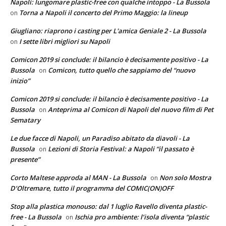
Napoli: lungomare plastic-free con qualche intoppo - La Bussola
Torna a Napoli il concerto del Primo Maggio: la lineup
on
Giugliano: riaprono i casting per L'amica Geniale 2 - La Bussola
I sette libri migliori su Napoli
on
Comicon 2019 si conclude: il bilancio è decisamente positivo - La
Bussola
Comicon, tutto quello che sappiamo del “nuovo
on
inizio”
Comicon 2019 si conclude: il bilancio è decisamente positivo - La
Bussola
Anteprima al Comicon di Napoli del nuovo film di Pet
on
Sematary
Le due facce di Napoli, un Paradiso abitato da diavoli - La
Bussola
Lezioni di Storia Festival: a Napoli “il passato è
on
presente”
Corto Maltese approda al MAN - La Bussola
Non solo Mostra
on
D’Oltremare, tutto il programma del COMIC(ON)OFF
Stop alla plastica monouso: dal 1 luglio Ravello diventa plastic-
free - La Bussola
Ischia pro ambiente: l’isola diventa “plastic
on