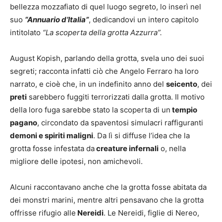
bellezza mozzafiato di quel luogo segreto, lo inserì nel
suo
“Annuario d’Italia”
, dedicandovi un intero capitolo
intitolato
“La scoperta della grotta Azzurra”.
August Kopish, parlando della grotta, svela uno dei suoi
segreti; racconta infatti ciò che Angelo Ferraro ha loro
narrato, e cioè che, in un indefinito anno del
seicento
, dei
preti
sarebbero fuggiti terrorizzati dalla grotta. Il motivo
della loro fuga sarebbe stato la scoperta di un
tempio
pagano
, circondato da spaventosi simulacri raffiguranti
demoni e spiriti maligni
. Da lì si diffuse l’idea che la
grotta fosse infestata da
creature infernali
o, nella
migliore delle ipotesi, non amichevoli.
Alcuni raccontavano anche che la grotta fosse abitata da
dei monstri marini, mentre altri pensavano che la grotta
offrisse rifugio alle
Nereidi
. Le Nereidi, figlie di Nereo,