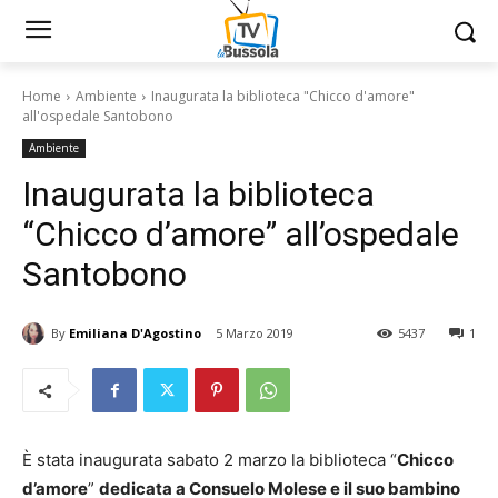
Home
Ambiente
Inaugurata la biblioteca "Chicco d'amore"
all'ospedale Santobono
Ambiente
Inaugurata la biblioteca
“Chicco d’amore” all’ospedale
Santobono
By
Emiliana D'Agostino
5 Marzo 2019
5437
1
È stata inaugurata sabato 2 marzo la biblioteca “
Chicco
d’amore
”
dedicata a Consuelo Molese e il suo bambino