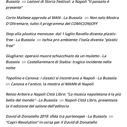
Bussola
Lezioni di Storia Festival: a Napoli “il passato è
on
presente”
Corto Maltese approda al MAN - La Bussola
Non solo Mostra
on
D’Oltremare, tutto il programma del COMIC(ON)OFF
Stop alla plastica monouso: dal 1 luglio Ravello diventa plastic-
free - La Bussola
Ischia pro ambiente: l’isola diventa “plastic
on
free”
Giugliano: operaio muore schiacchiato da un muletto - La
Bussola
Castellammare di Stabia: tragico incidente nella
on
notte
Topolino e Canova: i classici si incontrano a Napoli - La Bussola
Canova e l’antico, la mostra al MANN di Napoli
on
Renzo Arbore a Napoli Città Libro: “La musica napoletana è la più
bella del mondo” - La Bussola
Napoli Città Libro, presentata
on
la II edizione del salone dell’editoria
David di Donatello 2019: sfida tra partenopei - La Bussola
on
“Capri-Revolution” in corsa per il David di Donatello