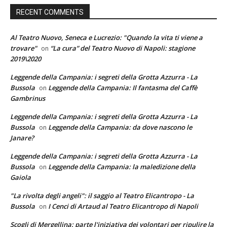
RECENT COMMENTS
Al Teatro Nuovo, Seneca e Lucrezio: "Quando la vita ti viene a
trovare"
“La cura” del Teatro Nuovo di Napoli: stagione
on
2019\2020
Leggende della Campania: i segreti della Grotta Azzurra - La
Bussola
Leggende della Campania: Il fantasma del Caffè
on
Gambrinus
Leggende della Campania: i segreti della Grotta Azzurra - La
Bussola
Leggende della Campania: da dove nascono le
on
Janare?
Leggende della Campania: i segreti della Grotta Azzurra - La
Bussola
Leggende della Campania: la maledizione della
on
Gaiola
"La rivolta degli angeli": il saggio al Teatro Elicantropo - La
Bussola
I Cenci di Artaud al Teatro Elicantropo di Napoli
on
Scogli di Mergellina: parte l'iniziativa dei volontari per ripulire la