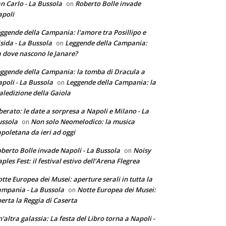
n Carlo - La Bussola
Roberto Bolle invade
on
poli
ggende della Campania: l'amore tra Posillipo e
sida - La Bussola
Leggende della Campania:
on
 dove nascono le Janare?
ggende della Campania: la tomba di Dracula a
poli - La Bussola
Leggende della Campania: la
on
ledizione della Gaiola
berato: le date a sorpresa a Napoli e Milano - La
ssola
Non solo Neomelodico: la musica
on
poletana da ieri ad oggi
berto Bolle invade Napoli - La Bussola
Noisy
on
ples Fest: il festival estivo dell’Arena Flegrea
tte Europea dei Musei: aperture serali in tutta la
mpania - La Bussola
Notte Europea dei Musei:
on
erta la Reggia di Caserta
'altra galassia: La festa del Libro torna a Napoli -