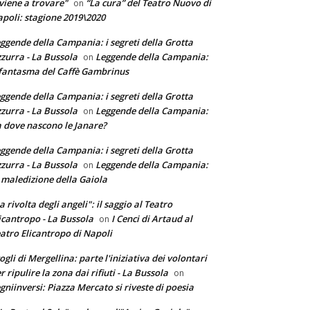
 viene a trovare"
“La cura” del Teatro Nuovo di
on
poli: stagione 2019\2020
ggende della Campania: i segreti della Grotta
zurra - La Bussola
Leggende della Campania:
on
 fantasma del Caffè Gambrinus
ggende della Campania: i segreti della Grotta
zurra - La Bussola
Leggende della Campania:
on
 dove nascono le Janare?
ggende della Campania: i segreti della Grotta
zurra - La Bussola
Leggende della Campania:
on
 maledizione della Gaiola
a rivolta degli angeli": il saggio al Teatro
icantropo - La Bussola
I Cenci di Artaud al
on
atro Elicantropo di Napoli
ogli di Mergellina: parte l'iniziativa dei volontari
r ripulire la zona dai rifiuti - La Bussola
on
gniinversi: Piazza Mercato si riveste di poesia