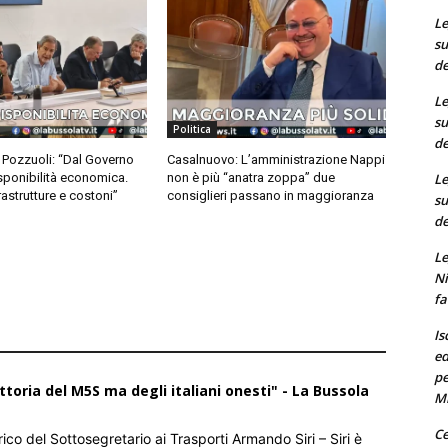
Le
su
de
Le
su
Politica
de
Pozzuoli: “Dal Governo
Casalnuovo: L’amministrazione Nappi
Le
ponibilità economica.
non è più “anatra zoppa” due
frastrutture e costoni”
consiglieri passano in maggioranza
su
de
Le
Ni
fa
Is
ed
pe
ttoria del M5S ma degli italiani onesti" - La Bussola
M
Ce
ico del Sottosegretario ai Trasporti Armando Siri – Siri è