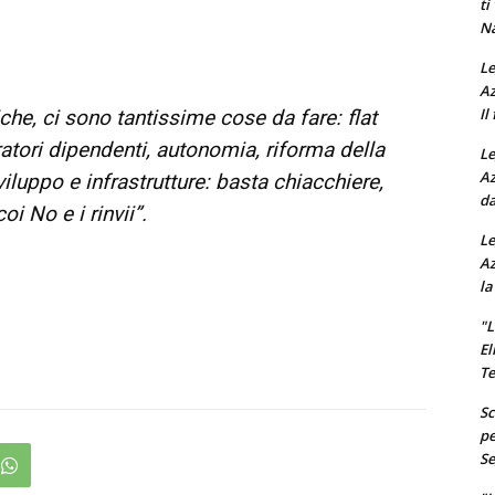
ti
Na
Le
Az
Il
iche, ci sono tantissime cose da fare: flat
ratori dipendenti, autonomia, riforma della
Le
Az
sviluppo e infrastrutture: basta chiacchiere,
da
oi No e i rinvii”.
Le
Az
la
"L
El
Te
Sc
pe
Se