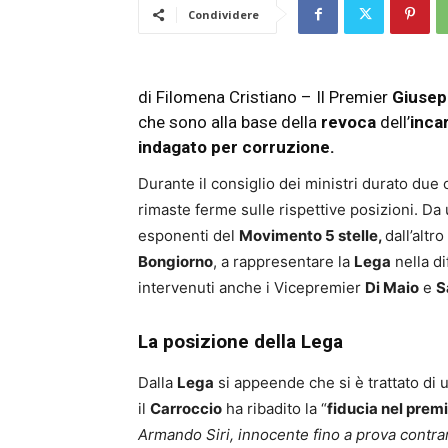
Condividere
di Filomena Cristiano – Il Premier
Giusep
che sono alla base della
revoca
dell’
inca
indagato per corruzione.
Durante il consiglio dei ministri durato du
rimaste ferme sulle rispettive posizioni. Da 
esponenti del
Movimento 5 stelle,
dall’altr
Bongiorno
, a rappresentare la
Lega
nella di
intervenuti anche i Vicepremier
Di Maio
e
S
La posizione della Lega
Dalla
Lega
si appeende che si è trattato di 
il
Carroccio
ha ribadito la “
fiducia nel premi
Armando Siri, innocente fino a prova contraria