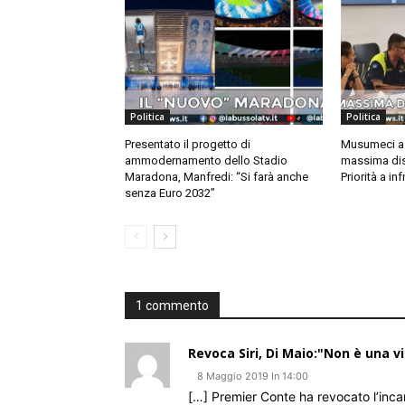
Politica
Politica
Presentato il progetto di
Musumeci a 
ammodernamento dello Stadio
massima dis
Maradona, Manfredi: “Si farà anche
Priorità a in
senza Euro 2032”
1 commento
Revoca Siri, Di Maio:"Non è una vi
8 Maggio 2019 In 14:00
[…] Premier Conte ha revocato l’incar