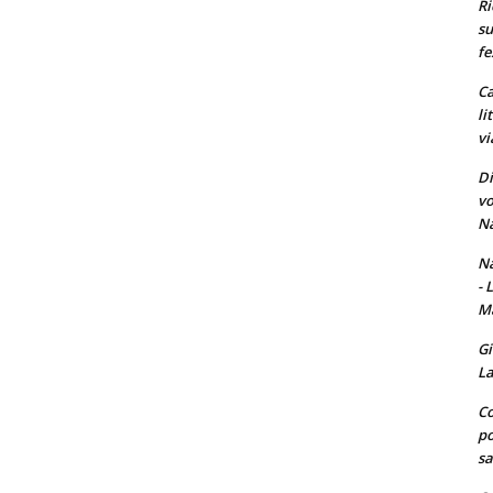
Ri
su
fe
Ca
li
vi
Di
vo
Na
Na
- 
Ma
Gi
La
Co
po
sa