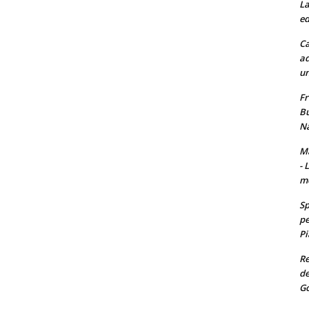
La
ed
Ca
ad
un
Fr
Bu
Na
Ma
- 
m
Sp
pe
Pi
Re
de
Go