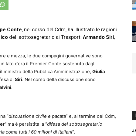
pe Conte
, nel corso del Cdm, ha illustrato le ragioni
rico
del sottosegretario ai Trasporti
Armando
Siri
,
e ore e mezza, le due compagini governative sono
un lato c’era il Premier Conte sostenuto dagli
o il ministro della Pubblica Amministrazione,
Giulia
fesa di
Siri
. Nel corso della discussione sono
alvini
.
una “
discussione civile e pacata
” e, al termine del Cdm,
er”
ma è persistita la “
difesa del sottosegretario
Al
 come tutti i 60 milioni di Italiani
”.