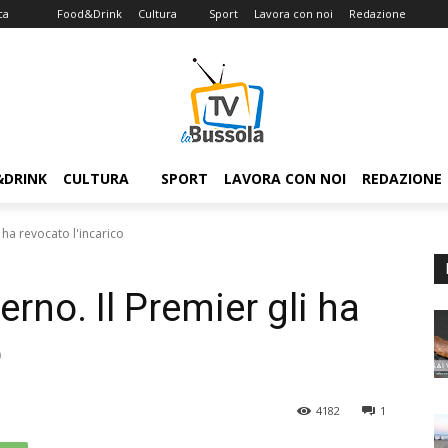
ca
Food&Drink
Cultura
Sport
Lavora con noi
Redazione
&DRINK
CULTURA
SPORT
LAVORA CON NOI
REDAZIONE
i ha revocato l'incarico
verno. Il Premier gli ha
o
4182
1