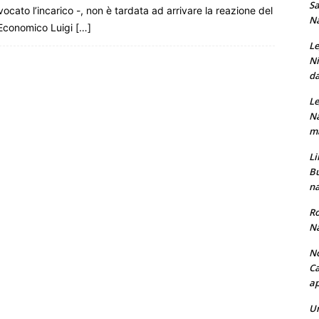
Sa
evocato l’incarico -, non è tardata ad arrivare la reazione del
Na
 Economico Luigi […]
Le
Ni
da
Le
Na
ma
Li
Bu
na
Ro
Na
No
Ca
ap
Un