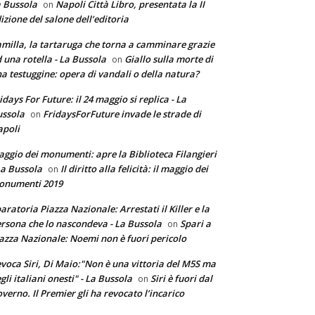
 Bussola
Napoli Città Libro, presentata la II
on
izione del salone dell’editoria
milla, la tartaruga che torna a camminare grazie
 una rotella - La Bussola
Giallo sulla morte di
on
a testuggine: opera di vandali o della natura?
idays For Future: il 24 maggio si replica - La
ssola
FridaysForFuture invade le strade di
on
poli
ggio dei monumenti: apre la Biblioteca Filangieri
La Bussola
Il diritto alla felicità: il maggio dei
on
onumenti 2019
aratoria Piazza Nazionale: Arrestati il Killer e la
rsona che lo nascondeva - La Bussola
Spari a
on
azza Nazionale: Noemi non è fuori pericolo
voca Siri, Di Maio:"Non è una vittoria del M5S ma
gli italiani onesti" - La Bussola
Siri è fuori dal
on
verno. Il Premier gli ha revocato l’incarico