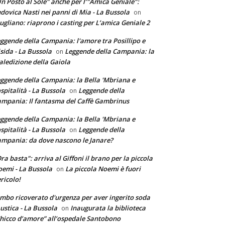
n Posto al Sole" anche per l’"Amica Geniale":
dovica Nasti nei panni di Mia - La Bussola
on
ugliano: riaprono i casting per L’amica Geniale 2
ggende della Campania: l'amore tra Posillipo e
sida - La Bussola
Leggende della Campania: la
on
ledizione della Gaiola
ggende della Campania: la Bella 'Mbriana e
ospitalità - La Bussola
Leggende della
on
mpania: Il fantasma del Caffè Gambrinus
ggende della Campania: la Bella 'Mbriana e
ospitalità - La Bussola
Leggende della
on
mpania: da dove nascono le Janare?
ra basta": arriva al Giffoni il brano per la piccola
emi - La Bussola
La piccola Noemi è fuori
on
ricolo!
mbo ricoverato d'urgenza per aver ingerito soda
ustica - La Bussola
Inaugurata la biblioteca
on
hicco d’amore” all’ospedale Santobono