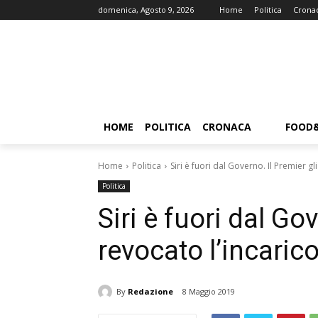
domenica, Agosto 9, 2026
Home
Politica
Crona
HOME
POLITICA
CRONACA
FOOD
Home
Politica
Siri è fuori dal Governo. Il Premier gl
Politica
Siri è fuori dal Go
revocato l’incaric
By
Redazione
8 Maggio 2019