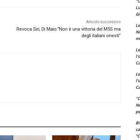
"U
Lu
Gi
Articolo successivo
Le
Revoca Siri, Di Maio:”Non è una vittoria del M5S ma
Ni
degli italiani onesti”
ma
Le
l'
Ca
Le
l'
Ca
"O
No
pe
Bi
ca
“C