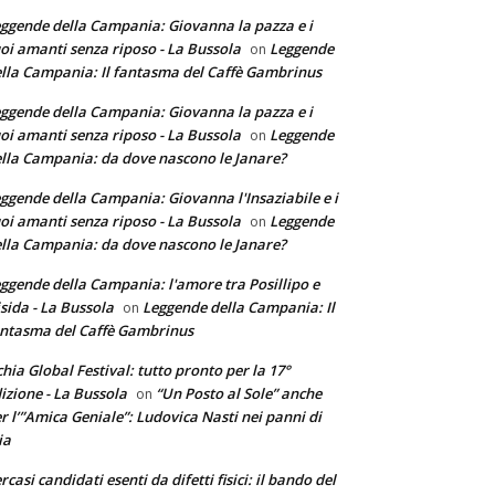
ggende della Campania: Giovanna la pazza e i
oi amanti senza riposo - La Bussola
Leggende
on
lla Campania: Il fantasma del Caffè Gambrinus
ggende della Campania: Giovanna la pazza e i
oi amanti senza riposo - La Bussola
Leggende
on
lla Campania: da dove nascono le Janare?
ggende della Campania: Giovanna l'Insaziabile e i
oi amanti senza riposo - La Bussola
Leggende
on
lla Campania: da dove nascono le Janare?
ggende della Campania: l'amore tra Posillipo e
sida - La Bussola
Leggende della Campania: Il
on
ntasma del Caffè Gambrinus
chia Global Festival: tutto pronto per la 17°
izione - La Bussola
“Un Posto al Sole” anche
on
r l’”Amica Geniale”: Ludovica Nasti nei panni di
ia
rcasi candidati esenti da difetti fisici: il bando del