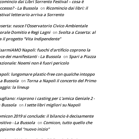
comincio dai Libri Sorrento Festival – cosa è
ccesso? - La Bussola
Ricomincio dai libri: il
on
stival letterario arriva a Sorrento
serta: nasce l'Osservatorio Civico Ambientale
torale Domitio e Regi Lagni
Svolta a Caserta: al
on
a il progetto “Vita Indipendente”
sarmiAMO Napoli: fuochi d'artificio coprono la
ce dei manifestanti - La Bussola
Spari a Piazza
on
zionale: Noemi non è fuori pericolo
poli: lungomare plastic-free con qualche intoppo
La Bussola
Torna a Napoli il concerto del Primo
on
ggio: la lineup
ugliano: riaprono i casting per L'amica Geniale 2 -
 Bussola
I sette libri migliori su Napoli
on
micon 2019 si conclude: il bilancio è decisamente
sitivo - La Bussola
Comicon, tutto quello che
on
ppiamo del “nuovo inizio”