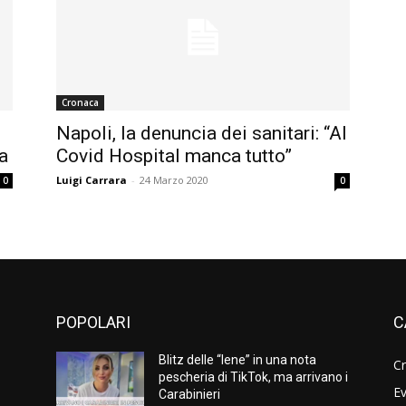
Cronaca
Napoli, la denuncia dei sanitari: “Al
a
Covid Hospital manca tutto”
Luigi Carrara
-
24 Marzo 2020
0
0
POPOLARI
C
Blitz delle “Iene” in una nota
C
pescheria di TikTok, ma arrivano i
Ev
Carabinieri