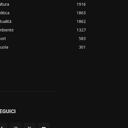
ltura
1916
litica
1863
tualità
1862
mbiente
1327
ort
583
cuola
301
EGUICI