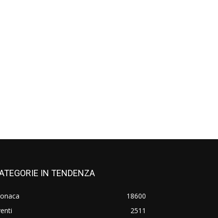
ATEGORIE IN TENDENZA
ronaca
18600
enti
2511