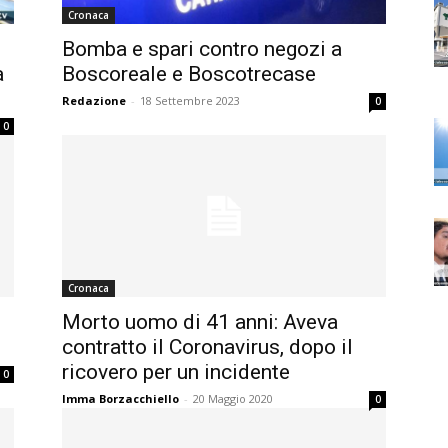
Cronaca
Bomba e spari contro negozi a
a
Boscoreale e Boscotrecase
Redazione
-
18 Settembre 2023
0
0
Cronaca
Morto uomo di 41 anni: Aveva
contratto il Coronavirus, dopo il
ricovero per un incidente
0
Imma Borzacchiello
-
20 Maggio 2020
0