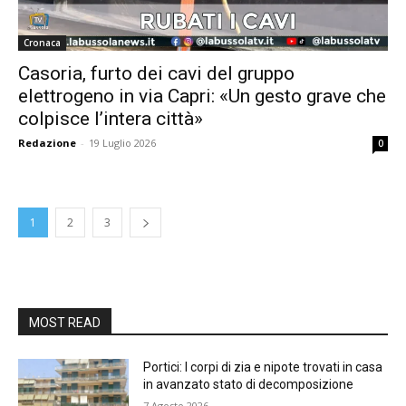
Cronaca
Casoria, furto dei cavi del gruppo
elettrogeno in via Capri: «Un gesto grave che
colpisce l’intera città»
Redazione
-
19 Luglio 2026
0
1
2
3
MOST READ
Portici: I corpi di zia e nipote trovati in casa
in avanzato stato di decomposizione
7 Agosto 2026