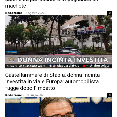
machete
Redazione
-
6 Agosto 2026
0
Cronaca
Castellammare di Stabia, donna incinta
investita in viale Europa: automobilista
fugge dopo l’impatto
Redazione
-
28 Luglio 2026
0