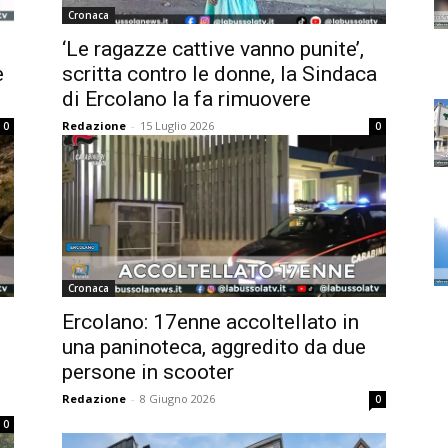
Cronaca
‘Le ragazze cattive vanno punite’,
e
scritta contro le donne, la Sindaca
di Ercolano la fa rimuovere
Redazione
-
15 Luglio 2026
0
0
Cronaca
Ercolano: 17enne accoltellato in
una paninoteca, aggredito da due
persone in scooter
Redazione
-
8 Giugno 2026
0
0