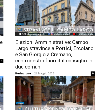
Politica
ne
Elezioni Amministrative: Campo
Largo stravince a Portici, Ercolano
e San Giorgio a Cremano,
centrodestra fuori dal consiglio in
0
due comuni
Redazione
-
26 Maggio 2026
0