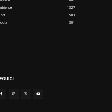
mbiente
1327
ort
583
cuola
301
EGUICI