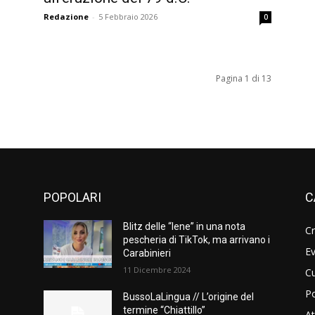
Redazione
-
5 Febbraio 2026
0
Pagina 1 di 13
POPOLARI
C
o
Blitz delle “Iene” in una nota
C
pescheria di TikTok, ma arrivano i
Ev
Carabinieri
11 Dicembre 2024
Cu
Po
BussoLaLingua // L’origine del
termine “Chiattillo”
At