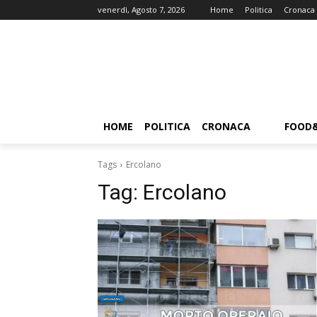
venerdì, Agosto 7, 2026
Home
Politica
Cronaca
HOME
POLITICA
CRONACA
FOOD
Tags
Ercolano
Tag:
Ercolano