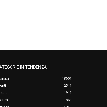
ATEGORIE IN TENDENZA
ronaca
18601
enti
2511
ltura
1916
litica
1863
tualità
1862