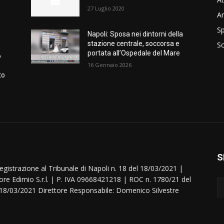
27 Luglio 2020
A
Sp
Napoli: Sposa nei dintorni della
stazione centrale, soccorsa e
S
portata all’Ospedale del Mare
o
16 Gennaio 2026
to
S
egistrazione al Tribunale di Napoli n. 18 del 18/03/2021 |
ore Edimio S.r.l. | P. IVA 09668421218 | ROC n. 1780/21 del
18/03/2021 Direttore Responsabile: Domenico Silvestre