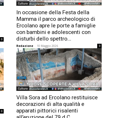
Cultura
o
In occasione della Festa della
Mamma il parco archeologico di
Ercolano apre le porte a famiglie
con bambini e adolescenti con
disturbi dello spettro...
0
Redazione
-
10 Maggio 2026
0
Cultura
o
Villa Sora ad Ercolano restituisce
decorazioni di alta qualità e
apparati pittorici risalenti
0
all’eruzione del 79 d.C.