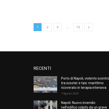
...
1
2
3
13
RECENTI
Porto di Napoli, violento scontr
tra scooter e taxi: marittimo
ricoverato in terapia intensiva
7 Agosto 2026
Napoli: Nuovo incendio
nell’edifico colpito da un grave