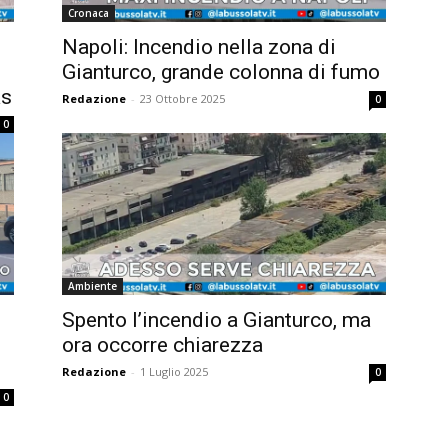
Cronaca
Napoli: Incendio nella zona di
Gianturco, grande colonna di fumo
as
Redazione
-
23 Ottobre 2025
0
0
Ambiente
Spento l’incendio a Gianturco, ma
ora occorre chiarezza
Redazione
-
1 Luglio 2025
0
0