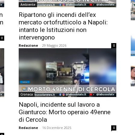
Ambiente
n
Ripartono gli incendi dell’ex
un
mercato ortofrutticolo a Napoli:
intanto le Istituzioni non
intervengono
0
Redazione
-
29 Maggio 2026
0
Cronaca
Napoli, incidente sul lavoro a
Gianturco: Morto operaio 49enne
di Cercola
Redazione
-
16 Dicembre 2025
0