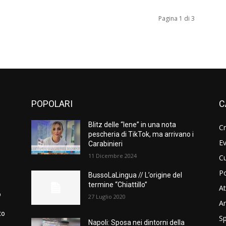
Pagina 1 di 3
POPOLARI
C
Blitz delle “Iene” in una nota
C
pescheria di TikTok, ma arrivano i
Ev
Carabinieri
11 Dicembre 2024
Cu
Po
BussoLaLingua // L’origine del
termine “Chiattillo”
At
o
27 Luglio 2020
A
to
Sp
Napoli: Sposa nei dintorni della