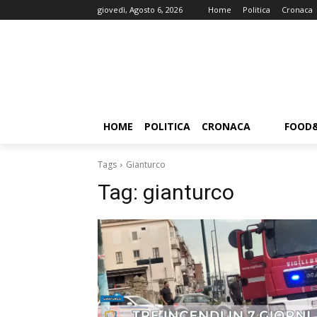
giovedì, Agosto 6, 2026
Home
Politica
Cronaca
HOME
POLITICA
CRONACA
FOOD
Tags
Gianturco
Tag:
gianturco