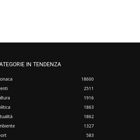
ATEGORIE IN TENDENZA
ronaca
18600
enti
2511
ltura
1916
litica
1863
tualità
1862
mbiente
1327
ort
583