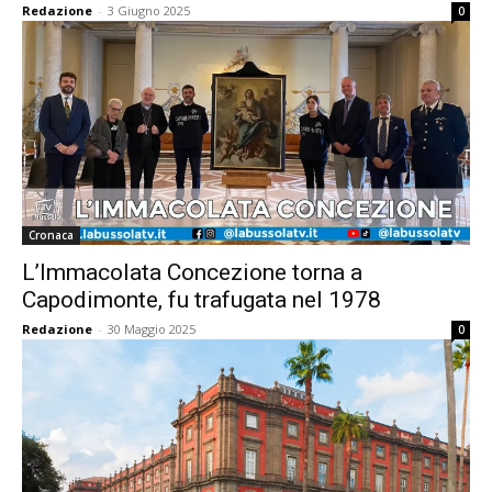
Redazione
-
3 Giugno 2025
0
Cronaca
L’Immacolata Concezione torna a
Capodimonte, fu trafugata nel 1978
Redazione
-
30 Maggio 2025
0