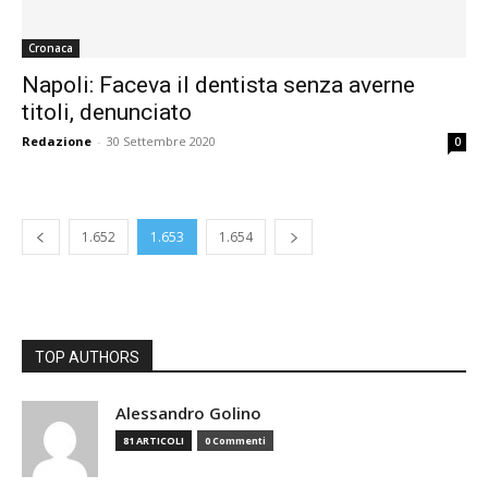
Cronaca
Napoli: Faceva il dentista senza averne
titoli, denunciato
Redazione
-
30 Settembre 2020
0
1.652
1.653
1.654
TOP AUTHORS
Alessandro Golino
81 ARTICOLI
0 Commenti