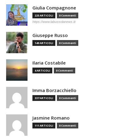
Giulia Compagnone
225 ARTICOLI
0 Commenti
https://www.labussolanews.it/
Giuseppe Russo
149 ARTICOLI
0 Commenti
Ilaria Costabile
4 ARTICOLI
0 Commenti
Imma Borzacchiello
337 ARTICOLI
0 Commenti
Jasmine Romano
111 ARTICOLI
0 Commenti