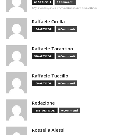
65 ARTICOLI
0 Commenti
https://allmylinks.com/raffaele-accetta-official
Raffaele Cirella
134 ARTICOLI
0 Commenti
Raffaele Tarantino
510 ARTICOLI
0 Commenti
Raffaele Tuccillo
109 ARTICOLI
0 Commenti
Redazione
18851 ARTICOLI
0 Commenti
Rossella Alessi