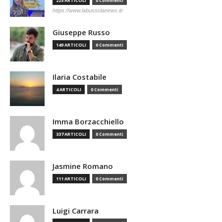
225 ARTICOLI
0 Commenti
https://www.labussolanews.it/
Giuseppe Russo
149 ARTICOLI
0 Commenti
Ilaria Costabile
4 ARTICOLI
0 Commenti
Imma Borzacchiello
337 ARTICOLI
0 Commenti
Jasmine Romano
111 ARTICOLI
0 Commenti
Luigi Carrara