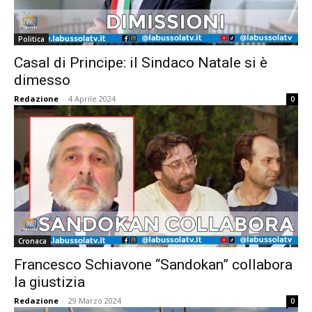
Politica
Casal di Principe: il Sindaco Natale si è
dimesso
Redazione
-
4 Aprile 2024
0
Cronaca
Francesco Schiavone “Sandokan” collabora
la giustizia
Redazione
-
29 Marzo 2024
0