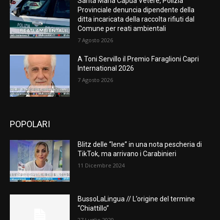
Santa Maria Capua Vetere, Polizia
Provinciale denuncia dipendente della
ditta incaricata della raccolta rifiuti dal
Comune per reati ambientali
7 Agosto 2026
A Toni Servillo il Premio Faraglioni Capri
International 2026
7 Agosto 2026
POPOLARI
Blitz delle “Iene” in una nota pescheria di
TikTok, ma arrivano i Carabinieri
11 Dicembre 2024
BussoLaLingua // L’origine del termine
“Chiattillo”
27 Luglio 2020