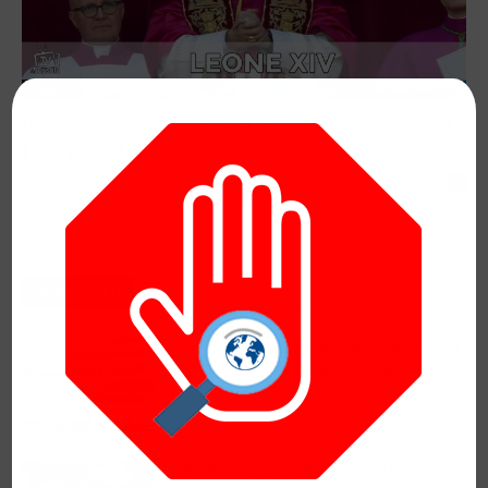
Attualità
Robert Francis Prevost è il nuovo Papa, sarà
Leone XIV
Redazione
-
8 Maggio 2025
0
MOST READ
Portici: I corpi di zia e nipote trovati in casa
in avanzato stato di decomposizione
7 Agosto 2026
Sant’Antimo: Un16enne ha tentato di