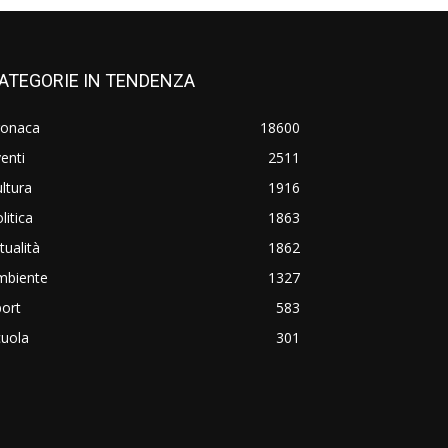
ATEGORIE IN TENDENZA
ronaca
18600
enti
2511
ltura
1916
litica
1863
tualità
1862
mbiente
1327
ort
583
cuola
301