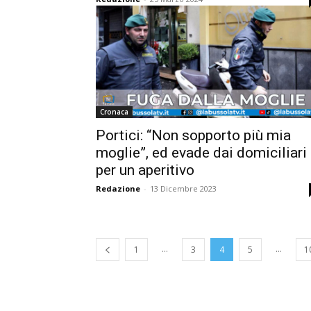
Cronaca
Portici: “Non sopporto più mia
moglie”, ed evade dai domiciliari
per un aperitivo
Redazione
-
13 Dicembre 2023
...
...
1
3
4
5
1