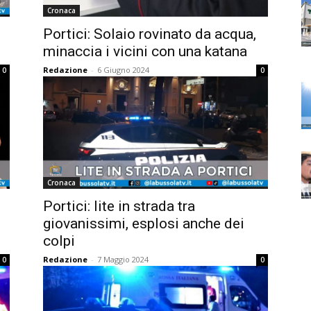
Cronaca
Portici: Solaio rovinato da acqua,
minaccia i vicini con una katana
Redazione
-
6 Giugno 2024
0
0
Cronaca
Portici: lite in strada tra
giovanissimi, esplosi anche dei
colpi
Redazione
-
7 Maggio 2024
0
0