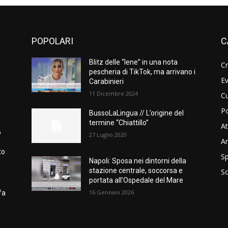
POPOLARI
C
Blitz delle “Iene” in una nota
C
pescheria di TikTok, ma arrivano i
Ev
Carabinieri
11 Dicembre 2024
Cu
Po
BussoLaLingua // L’origine del
termine “Chiattillo”
At
o
27 Luglio 2020
A
to
Sp
Napoli: Sposa nei dintorni della
stazione centrale, soccorsa e
S
portata all’Ospedale del Mare
16 Gennaio 2026
fa