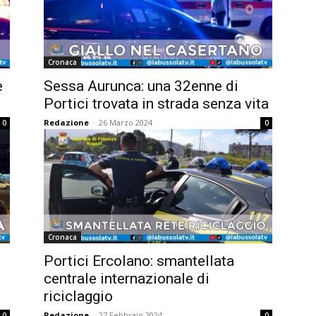
Cronaca
e
Sessa Aurunca: una 32enne di
Portici trovata in strada senza vita
Redazione
-
26 Marzo 2024
0
0
Cronaca
Portici Ercolano: smantellata
centrale internazionale di
riciclaggio
Redazione
-
27 Febbraio 2024
0
0