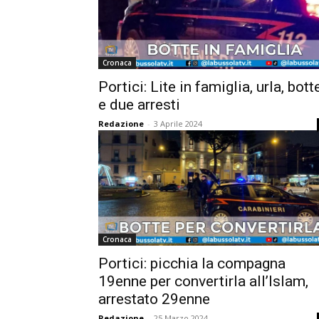
Cronaca
Portici: Lite in famiglia, urla, bott
e due arresti
Redazione
-
3 Aprile 2024
Cronaca
Portici: picchia la compagna
19enne per convertirla all’Islam,
arrestato 29enne
Redazione
-
25 Marzo 2024