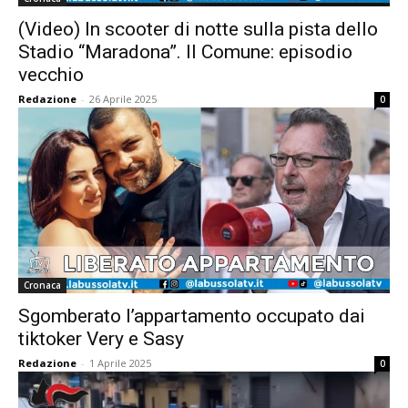
(Video) In scooter di notte sulla pista dello
Stadio “Maradona”. Il Comune: episodio
vecchio
Redazione
-
26 Aprile 2025
0
Cronaca
Sgomberato l’appartamento occupato dai
tiktoker Very e Sasy
Redazione
-
1 Aprile 2025
0