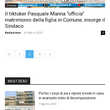
Cronaca
Il tiktoker Pasquale Manna “officia”
matrimonio della figlia in Comune, insorge il
Sindaco
Redazione
-
20 Marzo 2025
0
1
2
3
MOST READ
Portici: I corpi di zia e nipote trovati in casa
in avanzato stato di decomposizione
7 Agosto 2026