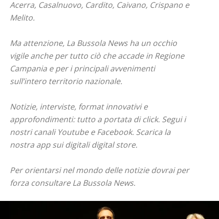
Acerra, Casalnuovo, Cardito, Caivano, Crispano e
Melito.
Ma attenzione, La Bussola News ha un occhio
vigile anche per tutto ciò che accade in Regione
Campania e per i principali avvenimenti
sull’intero territorio nazionale.
Notizie, interviste, format innovativi e
approfondimenti: tutto a portata di click. Segui i
nostri canali Youtube e Facebook. Scarica la
nostra app sui digitali digital store.
Per orientarsi nel mondo delle notizie dovrai per
forza consultare La Bussola News.