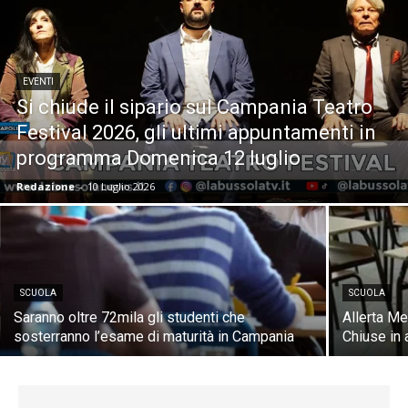
EVENTI
Si chiude il sipario sul Campania Teatro
Festival 2026, gli ultimi appuntamenti in
programma Domenica 12 luglio
Redazione
-
10 Luglio 2026
SCUOLA
SCUOLA
Saranno oltre 72mila gli studenti che
Allerta M
sosterranno l’esame di maturità in Campania
Chiuse in 